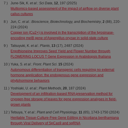
June-Sik, K.
et al
.:
Sci Data
,
12
, 197 (2025)
Multiomics-based assessment of the impact of airflow on diverse plant
callus cultures
Jun, C.
et al
.:
Bioscience, Biotechnology, and Biochemistry
,
2
(88), 220-
224 (2024)
Copper ion (Cu2+) is involved in the transcription of the tyrosinase-
encoding melB gene of Aspergillus oryzae in solid-state culture
Tatsuyuki, K.
et al
.:
Plants
,
13
(17), 2487 (2024)
Ergothioneine Improves Seed Yield and Flower Number through
FLOWERING LOCUS T Gene Expression in Arabidopsis thaliana
Yuka, S.
et al
.:
Front. Plant Sci
.
15
(2024)
Autonomous differentiation of transgenic cells requiring no external
hormone application: the endogenous gene expression and
phytohormone behaviors
Yoshiaki, U.
et al
.:
Plant Methods
,
20
, 187 (2024)
Development of an infiltration-based RNA preservation method for
cryogen-free storage of leaves for gene expression analyses in field-
grown plants
Tetsuya, Y.
et al
.:
Plant and Cell Physiology
,
11
(65), 1743-1750 (2024)
Heritable Tissue-Culture-Free Gene Editing in Nicotiana benthamiana
through Viral Delivery of SpCas9 and sgRNA