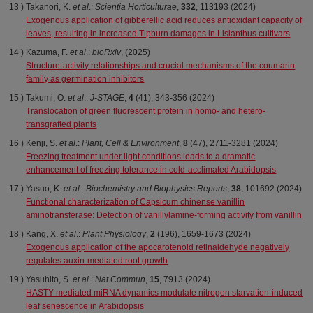
Takanori, K.
et al
.:
Scientia
Horticulturae
,
332
, 113193 (2024)
Exogenous application of gibberellic acid reduces antioxidant capacity of
leaves, resulting in increased Tipburn damages in Lisianthus cultivars
Kazuma, F.
et al
.:
bioRxiv
, (2025)
Structure-activity relationships and crucial mechanisms of the coumarin
family as germination inhibitors
Takumi, O.
et al
.:
J-STAGE
,
4
(41), 343-356 (2024)
Translocation of green fluorescent protein in homo- and hetero-
transgrafted plants
Kenji, S.
et al
.:
Plant, Cell & Environment
,
8
(47), 2711-3281 (2024)
Freezing treatment under light conditions leads to a dramatic
enhancement of freezing tolerance in cold-acclimated Arabidopsis
Yasuo, K.
et al
.:
Biochemistry and Biophysics Reports
,
38
, 101692 (2024)
Functional characterization of Capsicum chinense vanillin
aminotransferase: Detection of vanillylamine-forming activity from vanillin
Kang, X.
et al
.:
Plant Physiology
,
2
(196), 1659-1673 (2024)
Exogenous application of the apocarotenoid retinaldehyde negatively
regulates auxin-mediated root growth
Yasuhito, S.
et al
.:
Nat
Commun
,
15
, 7913 (2024)
HASTY-mediated miRNA dynamics modulate nitrogen starvation-induced
leaf senescence in Arabidopsis