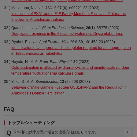
Masanobu, N.
et al
.:
J
Virol
,
97
(6), e00221-23 (2023)
Interaction of EXA1 and eIF4E Family Members Facilitates Potexvirus
Infection in Arabidopsis thaliana
Quanshu, L.
et al
.:
Plant Production Science
,
26
(1), 65?75 (2023)
Deepwater response in the African cultivated rice Oryza glaberrima.
Ryuhei, E.
et al
.:
Appl Environ
Microbiol
,
89
, e01458-23 (2023)
Identification of an operon and its regulator required for autoaggregation
in Tetragenococcus halophilus
Hayato, H.
et al
.:
Front. Plant
Physiol
,
30
(2023)
Cold acclimation is affected by diurnal cycles and minute-scale random
temperature fluctuations via calcium signals
Yuka, S.
et al
.:
Biomolecules
,
13
(2), 208 (2023)
Behavior of Male Gamete Fusogen GCS1/HAP2 and the Regulation in
Arabidopsis Double Fertilization
FAQ
トラブルシューティング
RNA抽出効率が悪い場合の改善方法はありますか。