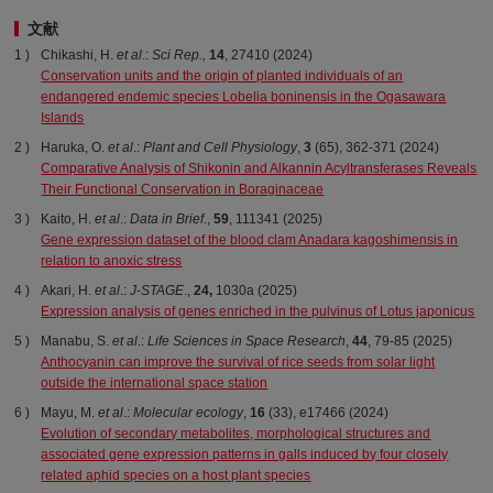
文献
Chikashi, H.
et al
.:
Sci Rep.,
14
, 27410 (2024)
Conservation units and the origin of planted individuals of an
endangered endemic species Lobelia boninensis in the Ogasawara
Islands
Haruka, O.
et al
.:
Plant and Cell Physiology
,
3
(65), 362-371 (2024)
Comparative Analysis of Shikonin and Alkannin Acyltransferases Reveals
Their Functional Conservation in Boraginaceae
Kaito, H.
et al
.:
Data in Brief
.,
59
, 111341 (2025)
Gene expression dataset of the blood clam Anadara kagoshimensis in
relation to anoxic stress
Akari, H.
et al
.:
J-STAGE
.,
24,
1030a (2025)
Expression analysis of genes enriched in the pulvinus of Lotus japonicus
Manabu, S.
et al
.:
Life Sciences in Space Research
,
44
, 79-85 (2025)
Anthocyanin can improve the survival of rice seeds from solar light
outside the international space station
Mayu, M.
et al
.:
Molecular ecology
,
16
(33), e17466 (2024)
Evolution of secondary metabolites, morphological structures and
associated gene expression patterns in galls induced by four closely
related aphid species on a host plant species