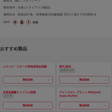
製造元 :
(株)ニッポンジーン
保存条件 :
冷凍 (ドライアイス輸送)
適用法令 :
安衛法57条・有害物表示対象物質 労57-2 危4-ア(水溶性)-II
GHS :
おすすめ製品
ムラシゲ・スクーグ培地用混合塩類
寒天,粉末
植物培地用
製品詳細
製品詳細
次亜塩素酸ナトリウム溶液
アイソスピン プラント RNA(with
Assist Buffer)
化学用
製品詳細
製品詳細