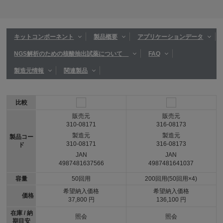
キットコンポーネント
製品概要
アプリケーションデータ
NGS解析のための核酸抽出試薬について
FAQ
製造元情報
関連製品
比較
販売元
販売元
310-08171
316-08173
製造元
製造元
製品コー
310-08171
316-08173
ド
JAN
JAN
4987481637566
4987481641037
容量
50回用
200回用(50回用×4)
希望納入価格
希望納入価格
価格
37,800 円
136,100 円
在庫 / 納
照会
照会
期目安