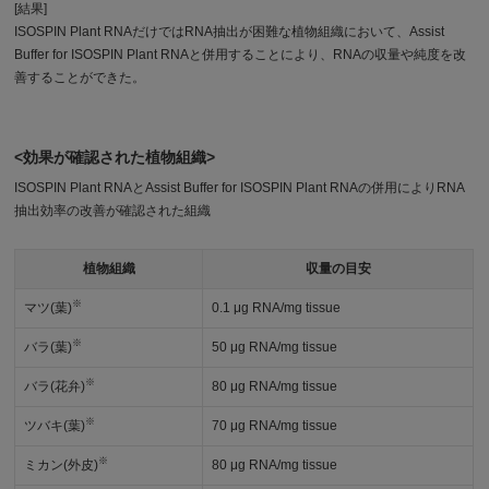
[結果]
ISOSPIN Plant RNAだけではRNA抽出が困難な植物組織において、Assist
Buffer for ISOSPIN Plant RNAと併用することにより、RNAの収量や純度を改
善することができた。
<効果が確認された植物組織>
ISOSPIN Plant RNAとAssist Buffer for ISOSPIN Plant RNAの併用によりRNA
抽出効率の改善が確認された組織
植物組織
収量の目安
※
マツ(葉)
0.1 μg RNA/mg tissue
※
バラ(葉)
50 μg RNA/mg tissue
※
バラ(花弁)
80 μg RNA/mg tissue
※
ツバキ(葉)
70 μg RNA/mg tissue
※
ミカン(外皮)
80 μg RNA/mg tissue