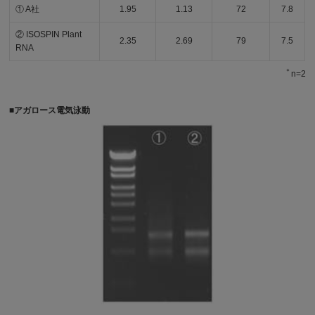
① A社
1.95
1.13
72
7.8
② ISOSPIN Plant
2.35
2.69
79
7.5
RNA
＊
n=2
■アガロース電気泳動