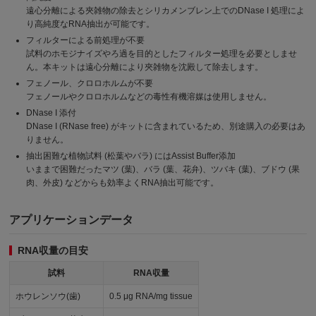
遠心分離による夾雑物の除去とシリカメンブレン上でのDNase I 処理によ
り高純度なRNA抽出が可能です。
フィルターによる前処理が不要
試料のホモジナイズやろ過を目的としたフィルター処理を必要としませ
ん。本キットは遠心分離により夾雑物を沈殿して除去します。
フェノール、クロロホルムが不要
フェノールやクロロホルムなどの毒性有機溶媒は使用しません。
DNase I 添付
DNase I (RNase free) がキットに含まれているため、別途購入の必要はあ
りません。
抽出困難な植物試料 (松葉やバラ) にはAssist Buffer添加
いままで困難だったマツ (葉)、バラ (葉、花弁)、ツバキ (葉)、ブドウ (果
肉、外皮) などからも効率よくRNA抽出可能です。
アプリケーションデータ
RNA収量の目安
試料
RNA収量
ホウレンソウ(歯)
0.5 μg RNA/mg tissue