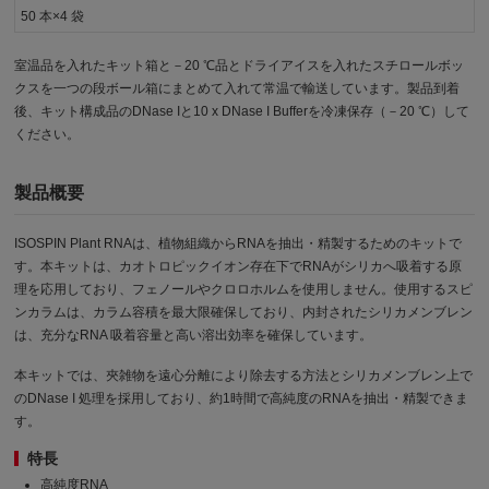
50 本×4 袋
室温品を入れたキット箱と－20 ℃品とドライアイスを入れたスチロールボッ
クスを一つの段ボール箱にまとめて入れて常温で輸送しています。製品到着
後、キット構成品のDNase Iと10 x DNase I Bufferを冷凍保存（－20 ℃）して
ください。
製品概要
ISOSPIN Plant RNAは、植物組織からRNAを抽出・精製するためのキットで
す。本キットは、カオトロピックイオン存在下でRNAがシリカへ吸着する原
理を応用しており、フェノールやクロロホルムを使用しません。使用するスピ
ンカラムは、カラム容積を最大限確保しており、内封されたシリカメンブレン
は、充分なRNA 吸着容量と高い溶出効率を確保しています。
本キットでは、夾雑物を遠心分離により除去する方法とシリカメンブレン上で
のDNase I 処理を採用しており、約1時間で高純度のRNAを抽出・精製できま
す。
特長
高純度RNA