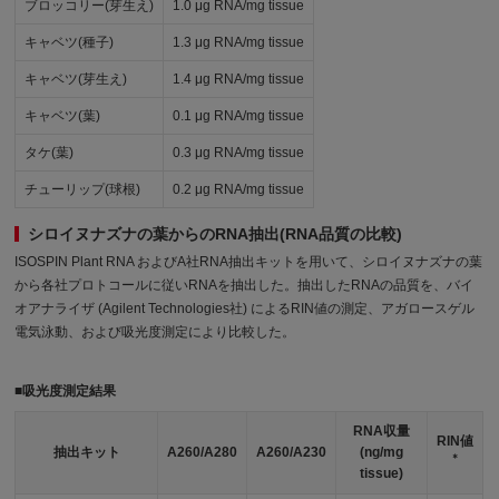
ブロッコリー(芽生え)
1.0 μg RNA/mg tissue
キャベツ(種子)
1.3 μg RNA/mg tissue
キャベツ(芽生え)
1.4 μg RNA/mg tissue
キャベツ(葉)
0.1 μg RNA/mg tissue
タケ(葉)
0.3 μg RNA/mg tissue
チューリップ(球根)
0.2 μg RNA/mg tissue
シロイヌナズナの葉からのRNA抽出(RNA品質の比較)
ISOSPIN Plant RNA およびA社RNA抽出キットを用いて、シロイヌナズナの葉
から各社プロトコールに従いRNAを抽出した。抽出したRNAの品質を、バイ
オアナライザ (Agilent Technologies社) によるRIN値の測定、アガロースゲル
電気泳動、および吸光度測定により比較した。
■吸光度測定結果
RNA収量
RIN値
抽出キット
A260/A280
A260/A230
(ng/mg
＊
tissue)