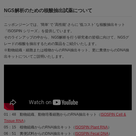
NGS解析のための核酸抽出試薬について
ニッポンジーンでは、'簡単' で '高性能' さらに '低コスト' な核酸抽出キット
「ISOSPIN シリーズ」を提供しています。
そのラインアップの中から、NGS解析を行う研究者の皆様に向けて、NGSグ
レードの核酸を抽出するための製品をご紹介いたします。
※動物組織・細胞または植物からのRNA抽出キット、更に糞便からのDNA抽
出キットについてご説明いたします。
01：48 動物組織、動物培養細胞からのRNA抽出キット（
ISOSPIN Cell &
Tissue RNA
）
05：15 植物組織からのRNA抽出キット（
ISOSPIN Plant RNA
）
06：51 糞便試料からのDNA抽出キット（
ISOSPIN Fecal DNA
）