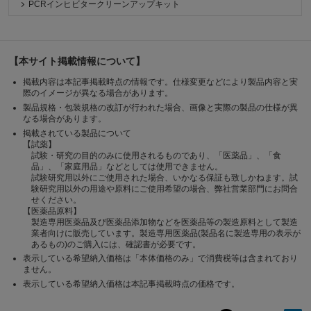
PCRインヒビタークリーンアップキット
【本サイト掲載情報について】
掲載内容は本記事掲載時点の情報です。仕様変更などにより製品内容と実
際のイメージが異なる場合があります。
製品規格・包装規格の改訂が行われた場合、画像と実際の製品の仕様が異
なる場合があります。
掲載されている製品について
【試薬】
試験・研究の目的のみに使用されるものであり、「医薬品」、「食
品」、「家庭用品」などとしては使用できません。
試験研究用以外にご使用された場合、いかなる保証も致しかねます。試
験研究用以外の用途や原料にご使用希望の場合、弊社営業部門にお問合
せください。
【医薬品原料】
製造専用医薬品及び医薬品添加物などを医薬品等の製造原料として製造
業者向けに販売しています。製造専用医薬品(製品名に製造専用の表示が
あるもの)のご購入には、確認書が必要です。
表示している希望納入価格は「本体価格のみ」で消費税等は含まれており
ません。
表示している希望納入価格は本記事掲載時点の価格です。