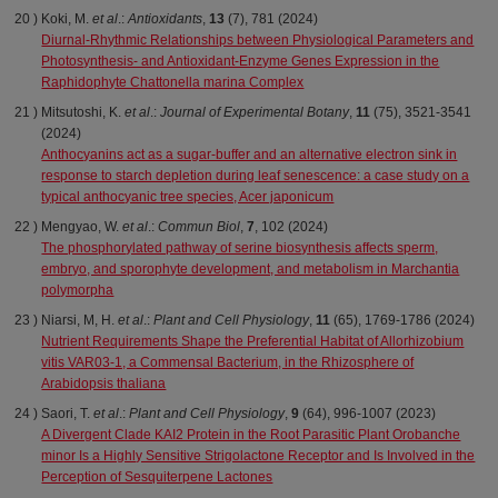
Koki, M.
et al
.:
Antioxidants
,
13
(7), 781 (2024)
Diurnal-Rhythmic Relationships between Physiological Parameters and
Photosynthesis- and Antioxidant-Enzyme Genes Expression in the
Raphidophyte Chattonella marina Complex
Mitsutoshi, K.
et al
.:
Journal of Experimental Botany
,
11
(75), 3521-3541
(2024)
Anthocyanins act as a sugar-buffer and an alternative electron sink in
response to starch depletion during leaf senescence: a case study on a
typical anthocyanic tree species, Acer japonicum
Mengyao, W.
et al
.:
Commun
Biol
,
7
, 102 (2024)
The phosphorylated pathway of serine biosynthesis affects sperm,
embryo, and sporophyte development, and metabolism in Marchantia
polymorpha
Niarsi, M, H.
et al
.:
Plant and Cell Physiology
,
11
(65), 1769-1786 (2024)
Nutrient Requirements Shape the Preferential Habitat of Allorhizobium
vitis VAR03-1, a Commensal Bacterium, in the Rhizosphere of
Arabidopsis thaliana
Saori, T.
et al
.:
Plant and Cell Physiology
,
9
(64), 996-1007 (2023)
A Divergent Clade KAI2 Protein in the Root Parasitic Plant Orobanche
minor Is a Highly Sensitive Strigolactone Receptor and Is Involved in the
Perception of Sesquiterpene Lactones