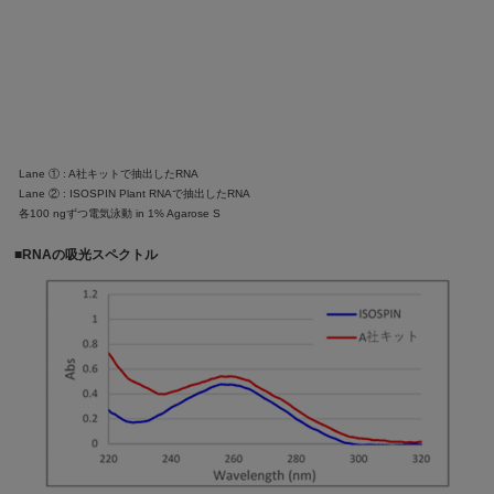
Lane ① : A社キットで抽出したRNA
Lane ② : ISOSPIN Plant RNAで抽出したRNA
各100 ngずつ電気泳動 in 1% Agarose S
■RNAの吸光スペクトル