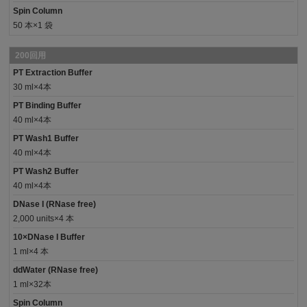
Spin Column
50 本×1 袋
200回用
PT Extraction Buffer
30 ml×4本
PT Binding Buffer
40 ml×4本
PT Wash1 Buffer
40 ml×4本
PT Wash2 Buffer
40 ml×4本
DNase I (RNase free)
2,000 units×4 本
10×DNase I Buffer
1 ml×4 本
ddWater (RNase free)
1 ml×32本
Spin Column