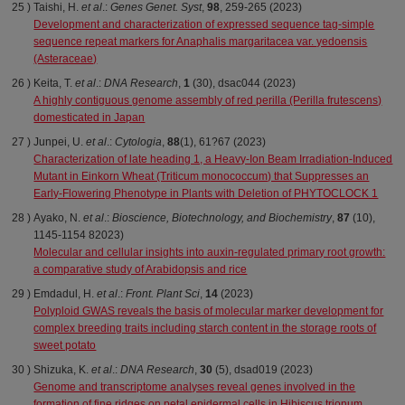
Taishi, H.
et al
.:
Genes Genet. Syst
,
98
, 259-265 (2023)
Development and characterization of expressed sequence tag-simple
sequence repeat markers for Anaphalis margaritacea var. yedoensis
(Asteraceae)
Keita, T.
et al
.:
DNA Research
,
1
(30), dsac044 (2023)
A highly contiguous genome assembly of red perilla (Perilla frutescens)
domesticated in Japan
Junpei, U.
et al
.:
Cytologia
,
88
(1), 61?67 (2023)
Characterization of late heading 1, a Heavy-Ion Beam Irradiation-Induced
Mutant in Einkorn Wheat (Triticum monococcum) that Suppresses an
Early-Flowering Phenotype in Plants with Deletion of PHYTOCLOCK 1
Ayako, N.
et al
.:
Bioscience, Biotechnology, and Biochemistry
,
87
(10),
1145-1154 82023)
Molecular and cellular insights into auxin-regulated primary root growth:
a comparative study of Arabidopsis and rice
Emdadul, H.
et al
.:
Front. Plant Sci
,
14
(2023)
Polyploid GWAS reveals the basis of molecular marker development for
complex breeding traits including starch content in the storage roots of
sweet potato
Shizuka, K.
et al
.:
DNA Research
,
30
(5), dsad019 (2023)
Genome and transcriptome analyses reveal genes involved in the
formation of fine ridges on petal epidermal cells in Hibiscus trionum