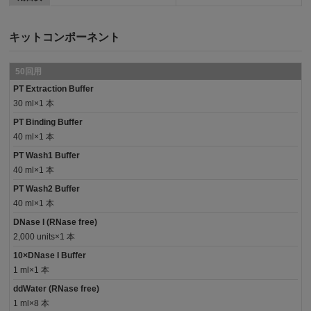
キットコンポーネント
50回用
PT Extraction Buffer
30 ml×1 本
PT Binding Buffer
40 ml×1 本
PT Wash1 Buffer
40 ml×1 本
PT Wash2 Buffer
40 ml×1 本
DNase I (RNase free)
2,000 units×1 本
10×DNase I Buffer
1 ml×1 本
ddWater (RNase free)
1 ml×8 本