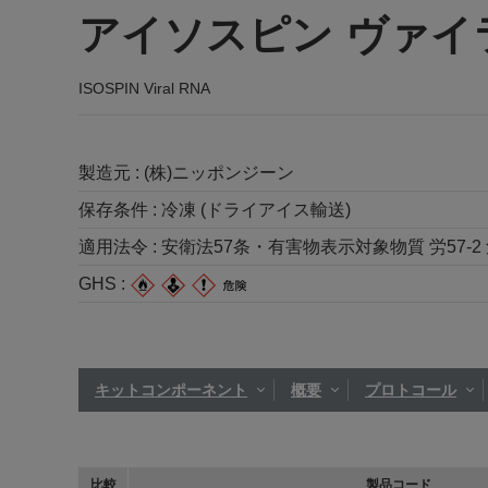
アイソスピン ヴァイラ
ISOSPIN Viral RNA
製造元 :
(株)ニッポンジーン
保存条件 :
冷凍 (ドライアイス輸送)
適用法令 :
安衛法57条・有害物表示対象物質 労57-2 危4
GHS :
キットコンポーネント
概要
プロトコール
比較
製品コード