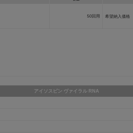
50回用
希望納入価格
アイソスピン ヴァイラル RNA