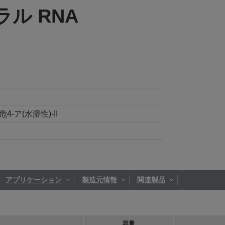
ル RNA
-ア(水溶性)-II
アプリケーション
製造元情報
関連製品
容量