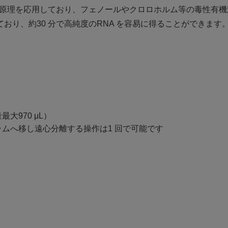
る原理を応用しており、フェノールやクロロホルム等の毒性有
用しており、約30 分で高純度のRNA を容易に得ることができます
970 μL）
ムへ移し遠心分離する操作は1 回で可能です