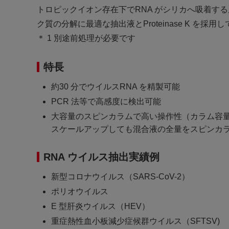
トロピックイオン存在下でRNA がシリカへ吸着す
ク質の分解に最適な抽出液とProteinase K を採
＊ 1 別途前処理が必要です
特長
約30 分でウイルスRNA を精製可能
PCR 法等で高感度に検出可能
大容量のスピンカラムで高い操作性（カラム容量最大
スケールアップしても混合液の全量をスピンカラ
RNA ウイルス抽出実績例
新型コロナウイルス（SARS-CoV-2）
ポリオウイルス
E 型肝炎ウイルス（HEV）
重症熱性血小板減少症候群ウイルス（SFTSV)