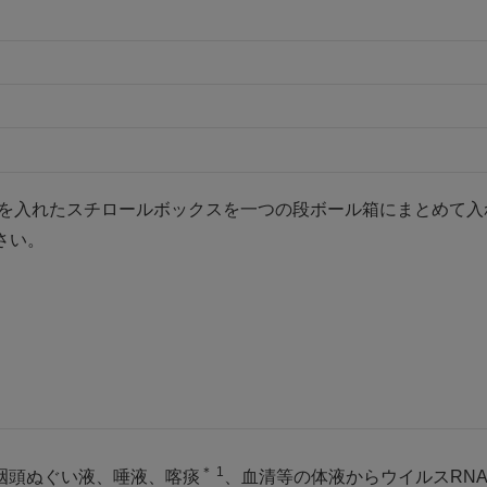
スを入れたスチロールボックスを一つの段ボール箱にまとめて
ださい。
＊ 1
て、鼻咽頭ぬぐい液、唾液、喀痰
、血清等の体液からウイルスRNA