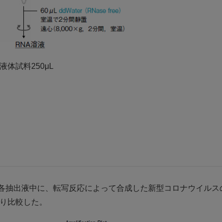
体試料250μL
ットの各抽出液中に、転写反応によって合成した新型コロナウイル
より比較した。