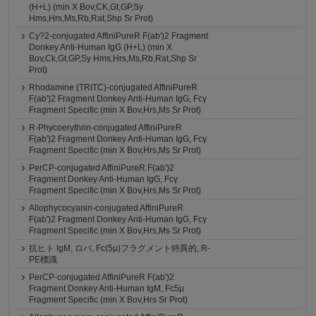
(H+L) (min X Bov,CK,Gt,GP,Sy
Hms,Hrs,Ms,Rb,Rat,Shp Sr Prot)
Cy?2-conjugated AffiniPureR F(ab')2 Fragment
Donkey Anti-Human IgG (H+L) (min X
Bov,Ck,Gt,GP,Sy Hms,Hrs,Ms,Rb,Rat,Shp Sr
Prot)
Rhodamine (TRITC)-conjugated AffiniPureR
F(ab')2 Fragment Donkey Anti-Human IgG, Fcγ
Fragment Specific (min X Bov,Hrs,Ms Sr Prot)
R-Phycoerythrin-conjugated AffiniPureR
F(ab')2 Fragment Donkey Anti-Human IgG, Fcγ
Fragment Specific (min X Bov,Hrs,Ms Sr Prot)
PerCP-conjugated AffiniPureR F(ab')2
Fragment Donkey Anti-Human IgG, Fcγ
Fragment Specific (min X Bov,Hrs,Ms Sr Prot)
Allophycocyanin-conjugated AffiniPureR
F(ab')2 Fragment Donkey Anti-Human IgG, Fcγ
Fragment Specific (min X Bov,Hrs,Ms Sr Prot)
抗ヒト IgM, ロバ, Fc(5μ)フラグメント特異的, R-
PE標識
PerCP-conjugated AffiniPureR F(ab')2
Fragment Donkey Anti-Human IgM, Fc5μ
Fragment Specific (min X Bov,Hrs Sr Prot)