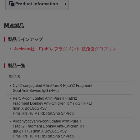
Product Information
関連製品
製品ラインアップ
Jackson社 F(ab')
フラグメント 抗免疫グロブリン
2
製品一覧
製品名
Cy?2-conjugated AffiniPureR F(ab')2 Fragment
Goat Anti-Bovine IgG (H+L)
PerCP-conjugated AffiniPureR F(ab')2
Fragment Donkey Anti-Chicken IgY (IgG) (H+L)
(min X Bov,Gt,GP,Sy
Hms,Hrs,Hu,Ms,Rb,Rat,Shp Sr Prot)
Allophycocyanin-conjugated AffiniPureR
F(ab')2 Fragment Donkey Anti-Chicken IgY
(IgG) (H+L) (min X Bov,Gt,GP,Sy
Hms,Hrs,Hu,Ms,Rb,Rat,Shp Sr Prot)