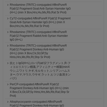
Rhodamine (TRITC)-conjugated AffiniPureR
F(ab')2 Fragment Goat Anti-Syrian Hamster IgG
(H+L) (min X Bov,Hrs,Hu,Ms,Rb,Rat Sr Prot)
Cy?2-conjugated AffiniPureR F(ab')2 Fragment
Goat Anti-Syrian Hamster IgG (H+L) (min X
Bov,Hrs,Hu,Ms,Rb,Rat Sr Prot)
Rhodamine (TRITC)-conjugated AffiniPureR
F(ab')2 Fragment Rabbit Anti-Syrian Hamster
IgG (H+L)
Rhodamine (TRITC)-conjugated AffiniPureR
F(ab')2 Fragment Donkey Anti-Human IgG
(H+L) (min X Bov,Ck,Gt,GP,Sy
Hms,Hrs,Ms,Rb,Rt,Shp Sr Prot)
抗ヒトIgG(H+L),ロバ,F(ab')2フラグメント,R-フ
ィコエリスリン標識,アフィニティー精製(minX
ウシ,ニワトリ,ヤギ,モルモット,シリアンハムス
ター,ウマ,マウス,ウサギ,ラット,ヒツジ血清タン
パク)
PerCP-conjugated AffiniPureR F(ab')2
Fragment Donkey Anti-Human IgG (H+L) (min
X Bov,Ck,Gt,GP,Sy Hms,Hrs,Ms,Rb,Rat,Shp Sr
Prot)
Allophycocyanin-conjugated AffiniPureR
F(ab')2 Fragment Donkey Anti-Human IgG