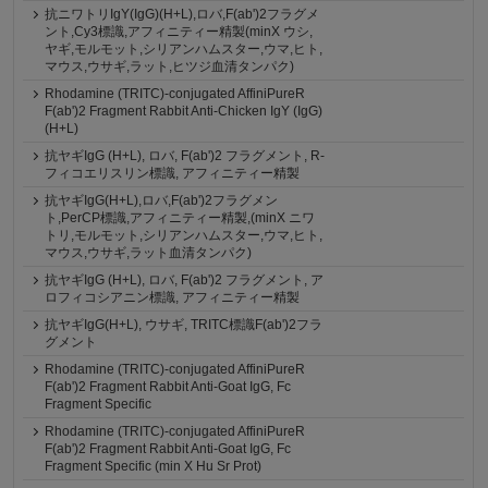
抗ニワトリIgY(IgG)(H+L),ロバ,F(ab')2フラグメ
ント,Cy3標識,アフィニティー精製(minX ウシ,
ヤギ,モルモット,シリアンハムスター,ウマ,ヒト,
マウス,ウサギ,ラット,ヒツジ血清タンパク)
Rhodamine (TRITC)-conjugated AffiniPureR
F(ab')2 Fragment Rabbit Anti-Chicken IgY (IgG)
(H+L)
抗ヤギIgG (H+L), ロバ, F(ab')2 フラグメント, R-
フィコエリスリン標識, アフィニティー精製
抗ヤギIgG(H+L),ロバ,F(ab')2フラグメン
ト,PerCP標識,アフィニティー精製,(minX ニワ
トリ,モルモット,シリアンハムスター,ウマ,ヒト,
マウス,ウサギ,ラット血清タンパク)
抗ヤギIgG (H+L), ロバ, F(ab')2 フラグメント, ア
ロフィコシアニン標識, アフィニティー精製
抗ヤギIgG(H+L), ウサギ, TRITC標識F(ab')2フラ
グメント
Rhodamine (TRITC)-conjugated AffiniPureR
F(ab')2 Fragment Rabbit Anti-Goat IgG, Fc
Fragment Specific
Rhodamine (TRITC)-conjugated AffiniPureR
F(ab')2 Fragment Rabbit Anti-Goat IgG, Fc
Fragment Specific (min X Hu Sr Prot)