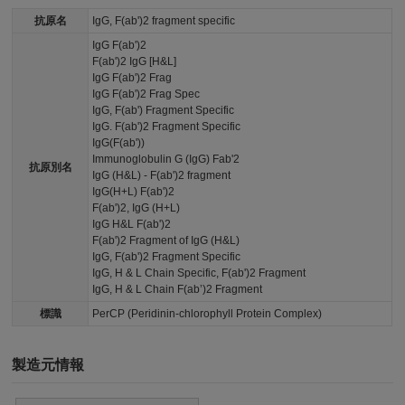
抗原名
IgG, F(ab')2 fragment specific
IgG F(ab')2
F(ab')2 IgG [H&L]
IgG F(ab')2 Frag
IgG F(ab')2 Frag Spec
IgG, F(ab') Fragment Specific
IgG. F(ab')2 Fragment Specific
IgG(F(ab'))
Immunoglobulin G (IgG) Fab'2
抗原別名
IgG (H&L) - F(ab')2 fragment
IgG(H+L) F(ab')2
F(ab')2, IgG (H+L)
IgG H&L F(ab')2
F(ab')2 Fragment of IgG (H&L)
IgG, F(ab')2 Fragment Specific
IgG, H & L Chain Specific, F(ab')2 Fragment
IgG, H & L Chain F(ab’)2 Fragment
標識
PerCP (Peridinin-chlorophyll Protein Complex)
製造元情報