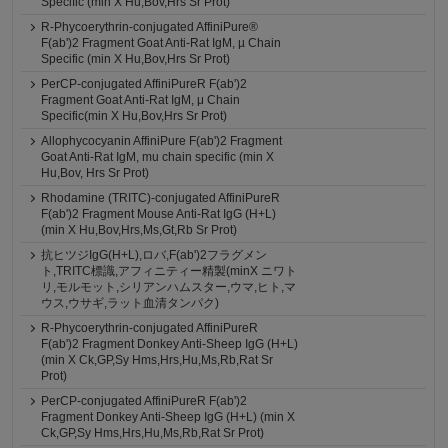
Specific (min X Hu,Bov,Hrs Sr Prot)
R-Phycoerythrin-conjugated AffiniPure®
F(ab')2 Fragment Goat Anti-Rat IgM, µ Chain
Specific (min X Hu,Bov,Hrs Sr Prot)
PerCP-conjugated AffiniPureR F(ab')2
Fragment Goat Anti-Rat IgM, μ Chain
Specific(min X Hu,Bov,Hrs Sr Prot)
Allophycocyanin AffiniPure F(ab')2 Fragment
Goat Anti-Rat IgM, mu chain specific (min X
Hu,Bov, Hrs Sr Prot)
Rhodamine (TRITC)-conjugated AffiniPureR
F(ab')2 Fragment Mouse Anti-Rat IgG (H+L)
(min X Hu,Bov,Hrs,Ms,Gt,Rb Sr Prot)
抗ヒツジIgG(H+L),ロバ,F(ab')2フラグメン
ト,TRITC標識,アフィニティー精製(minX ニワト
リ,モルモット,シリアンハムスター,ウマ,ヒト,マ
ウス,ウサギ,ラット血清タンパク)
R-Phycoerythrin-conjugated AffiniPureR
F(ab')2 Fragment Donkey Anti-Sheep IgG (H+L)
(min X Ck,GP,Sy Hms,Hrs,Hu,Ms,Rb,Rat Sr
Prot)
PerCP-conjugated AffiniPureR F(ab')2
Fragment Donkey Anti-Sheep IgG (H+L) (min X
Ck,GP,Sy Hms,Hrs,Hu,Ms,Rb,Rat Sr Prot)