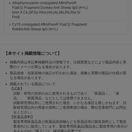
Allophycocyanin-conjugated AffiniPureR
F(ab')2 Fragment Donkey Anti-Sheep IgG (H+L)
(min X Ck,GP,Sy Hms,Hrs,Hu,Ms,Rb,Rat Sr
Prot)
Cy?2-conjugated AffiniPureR F(ab')2 Fragment
Rabbit Anti-Sheep IgG (H+L)
【本サイト掲載情報について】
掲載内容は本記事掲載時点の情報です。仕様変更などにより製品内容と実
際のイメージが異なる場合があります。
製品規格・包装規格の改訂が行われた場合、画像と実際の製品の仕様が異
なる場合があります。
掲載されている製品について
【試薬】
試験・研究の目的のみに使用されるものであり、「医薬品」、「食
品」、「家庭用品」などとしては使用できません。
試験研究用以外にご使用された場合、いかなる保証も致しかねます。試
験研究用以外の用途や原料にご使用希望の場合、弊社営業部門にお問合
せください。
【医薬品原料】
製造専用医薬品及び医薬品添加物などを医薬品等の製造原料として製造
業者向けに販売しています。製造専用医薬品(製品名に製造専用の表示が
あるもの)のご購入には、確認書が必要です。