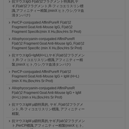
抗マウスIgG F(ab')2フラグメント特異的,ヤ
ギ,F(ab')2フラグメント,R-フィコエリスリン標
識,アフィニティー精製,(minX ヒト,ウシ,ウマ血
清タンパク)
PerCP-conjugated AffiniPureR F(ab')2
Fragment Goat Anti-Mouse IgG, F(ab')2
Fragment Specific(min X Hu,Bov,Hrs Sr Prot)
Allophycocyanin-conjugated AffiniPureR
F(ab')2 Fragment Goat Anti-Mouse IgG, F(ab')2
Fragment Specific (min X Hu,Bov,Hrs Sr Prot)
抗マウスIgG+IgM(H+L),ヤギ,F(ab')2フラグメン
ト,R-フィコエリスリン標識,アフィニティー精
製,(minX ヒト,ウシ,ウマ血清タンパク)
PerCP-conjugated AffiniPureR F(ab')2
Fragment Goat Anti-Mouse IgG + IgM (H+L)
(min X Hu,Bov,Hrs Sr Prot)
Allophycocyanin-conjugated AffiniPureR
F(ab')2 Fragment Goat Anti-Mouse IgG + IgM
(H+L) (min x Hu,Bov,Hrs Sr Prot)
抗マウスIgM μ鎖特異的, ヤギ, F(ab')2フラグメ
ント, R-フィコエリスリン標識, アフィニティー
精製,
抗マウスIgM μ鎖特異的,ヤギ,F(ab')2フラグメン
ト,PerCP標識,アフィニティー精製(minX ヒト,