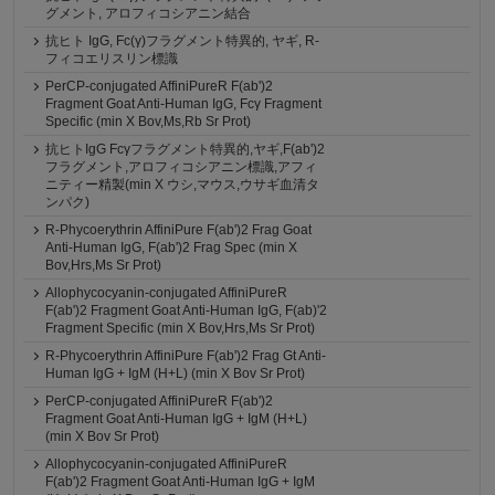
グメント, アロフィコシアニン結合
抗ヒト IgG, Fc(γ)フラグメント特異的, ヤギ, R-
フィコエリスリン標識
PerCP-conjugated AffiniPureR F(ab')2
Fragment Goat Anti-Human IgG, Fcγ Fragment
Specific (min X Bov,Ms,Rb Sr Prot)
抗ヒトIgG Fcγフラグメント特異的,ヤギ,F(ab')2
フラグメント,アロフィコシアニン標識,アフィ
ニティー精製(min X ウシ,マウス,ウサギ血清タ
ンパク)
R-Phycoerythrin AffiniPure F(ab')2 Frag Goat
Anti-Human IgG, F(ab')2 Frag Spec (min X
Bov,Hrs,Ms Sr Prot)
Allophycocyanin-conjugated AffiniPureR
F(ab')2 Fragment Goat Anti-Human IgG, F(ab)'2
Fragment Specific (min X Bov,Hrs,Ms Sr Prot)
R-Phycoerythrin AffiniPure F(ab')2 Frag Gt Anti-
Human IgG + IgM (H+L) (min X Bov Sr Prot)
PerCP-conjugated AffiniPureR F(ab')2
Fragment Goat Anti-Human IgG + IgM (H+L)
(min X Bov Sr Prot)
Allophycocyanin-conjugated AffiniPureR
F(ab')2 Fragment Goat Anti-Human IgG + IgM