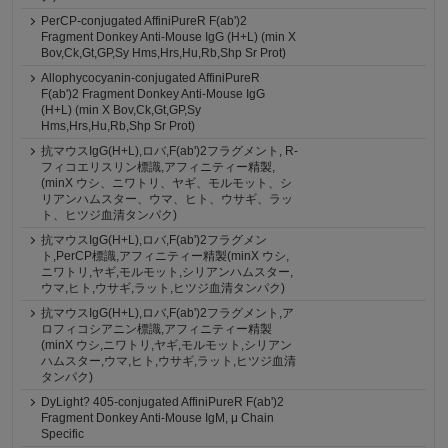
PerCP-conjugated AffiniPureR F(ab')2
Fragment Donkey Anti-Mouse IgG (H+L) (min X
Bov,Ck,Gt,GP,Sy Hms,Hrs,Hu,Rb,Shp Sr Prot)
Allophycocyanin-conjugated AffiniPureR
F(ab')2 Fragment Donkey Anti-Mouse IgG
(H+L) (min X Bov,Ck,Gt,GP,Sy
Hms,Hrs,Hu,Rb,Shp Sr Prot)
抗マウスIgG(H+L),ロバ,F(ab')2フラグメント, R-
フィコエリスリン標識,アフィニティー精製,
(minX ウシ、ニワトリ、ヤギ、モルモット、シ
リアンハムスター、ウマ、ヒト、ウサギ、ラッ
ト、ヒツジ血清タンパク)
抗マウスIgG(H+L),ロバ,F(ab')2フラグメン
ト,PerCP標識,アフィニティー精製(minX ウシ,
ニワトリ,ヤギ,モルモット,シリアンハムスター,
ウマ,ヒト,ウサギ,ラット,ヒツジ血清タンパク)
抗マウスIgG(H+L),ロバ,F(ab')2フラグメント,ア
ロフィコシアニン標識,アフィニティー精製
(minX ウシ,ニワトリ,ヤギ,モルモット,シリアン
ハムスター,ウマ,ヒト,ウサギ,ラット,ヒツジ血清
タンパク)
DyLight? 405-conjugated AffiniPureR F(ab')2
Fragment Donkey Anti-Mouse IgM, μ Chain
Specific