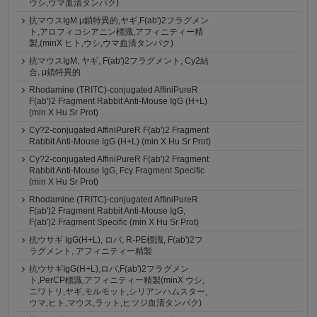
ウシ,ウマ血清タンパク)
抗マウスIgM μ鎖特異的,ヤギ,F(ab')2フラグメン
ト,アロフィコシアニン標識,アフィニティー精
製,(minX ヒト,ウシ,ウマ血清タンパク)
抗マウスIgM, ヤギ, F(ab')2フラグメント, Cy2結
合, μ鎖特異的
Rhodamine (TRITC)-conjugated AffiniPureR
F(ab')2 Fragment Rabbit Anti-Mouse IgG (H+L)
(min X Hu Sr Prot)
Cy?2-conjugated AffiniPureR F(ab')2 Fragment
Rabbit Anti-Mouse IgG (H+L) (min X Hu Sr Prot)
Cy?2-conjugated AffiniPureR F(ab')2 Fragment
Rabbit Anti-Mouse IgG, Fcγ Fragment Specific
(min X Hu Sr Prot)
Rhodamine (TRITC)-conjugated AffiniPureR
F(ab')2 Fragment Rabbit Anti-Mouse IgG,
F(ab')2 Fragment Specific (min X Hu Sr Prot)
抗ウサギ IgG(H+L), ロバ, R-PE標識, F(ab')2フ
ラグメント, アフィニティー精製
抗ウサギIgG(H+L),ロバ,F(ab')2フラグメン
ト,PerCP標識,アフィニティー精製(minX ウシ,
ニワトリ,ヤギ,モルモット,シリアンハムスター,
ウマ,ヒト,マウス,ラット,ヒツジ血清タンパク)