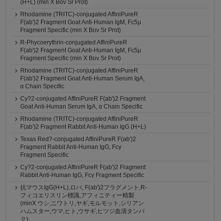
(H+L) (min X Bov Sr Prot)
Rhodamine (TRITC)-conjugated AffiniPureR
F(ab')2 Fragment Goat Anti-Human IgM, Fc5μ
Fragment Specific (min X Bov Sr Prot)
R-Phycoerythrin-conjugated AffiniPureR
F(ab')2 Fragment Goat Anti-Human IgM, Fc5μ
Fragment Specific (min X Bov Sr Prot)
Rhodamine (TRITC)-conjugated AffiniPureR
F(ab')2 Fragment Goat Anti-Human Serum IgA,
α Chain Specific
Cy?2-conjugated AffiniPureR F(ab')2 Fragment
Goat Anti-Human Serum IgA, α Chain Specific
Rhodamine (TRITC)-conjugated AffiniPureR
F(ab')2 Fragment Rabbit Anti-Human IgG (H+L)
Texas Red?-conjugated AffiniPureR F(ab')2
Fragment Rabbit Anti-Human IgG, Fcγ
Fragment Specific
Cy?2-conjugated AffiniPureR F(ab')2 Fragment
Rabbit Anti-Human IgG, Fcγ Fragment Specific
抗マウスIgG(H+L),ロバ, F(ab')2フラグメント,R-
フィコエリスリン標識,アフィニティー精製
(minX ウシ,ニワトリ,ヤギ,モルモット,シリアン
ハムスター,ウマ,ヒト,ウサギ,ヒツジ血清タンパ
ク)