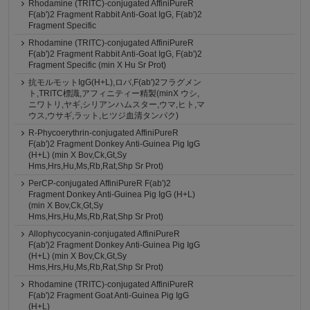
Rhodamine (TRITC)-conjugated AffiniPureR
F(ab')2 Fragment Rabbit Anti-Goat IgG, F(ab')2
Fragment Specific
Rhodamine (TRITC)-conjugated AffiniPureR
F(ab')2 Fragment Rabbit Anti-Goat IgG, F(ab')2
Fragment Specific (min X Hu Sr Prot)
抗モルモットIgG(H+L),ロバ,F(ab')2フラグメン
ト,TRITC標識,アフィニティー精製(minX ウシ,
ニワトリ,ヤギ,シリアンハムスター,ウマ,ヒト,マ
ウス,ウサギ,ラット,ヒツジ血清タンパク)
R-Phycoerythrin-conjugated AffiniPureR
F(ab')2 Fragment Donkey Anti-Guinea Pig IgG
(H+L) (min X Bov,Ck,Gt,Sy
Hms,Hrs,Hu,Ms,Rb,Rat,Shp Sr Prot)
PerCP-conjugated AffiniPureR F(ab')2
Fragment Donkey Anti-Guinea Pig IgG (H+L)
(min X Bov,Ck,Gt,Sy
Hms,Hrs,Hu,Ms,Rb,Rat,Shp Sr Prot)
Allophycocyanin-conjugated AffiniPureR
F(ab')2 Fragment Donkey Anti-Guinea Pig IgG
(H+L) (min X Bov,Ck,Gt,Sy
Hms,Hrs,Hu,Ms,Rb,Rat,Shp Sr Prot)
Rhodamine (TRITC)-conjugated AffiniPureR
F(ab')2 Fragment Goat Anti-Guinea Pig IgG
(H+L)