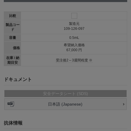
比較
製造元
製品コー
109-126-097
ド
容量
0.5mL
希望納入価格
価格
67,000 円
在庫 / 納
受注後2～3週間程度 ※
期目安
ドキュメント
安全データシート (SDS)
日本語 (Japanese)
抗体情報