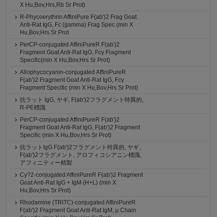
X Hu,Bov,Hrs,Rb Sr Prot)
R-Phycoerythrin AffiniPure F(ab')2 Frag Goat
Anti-Rat IgG, Fc (gamma) Frag Spec (min X
Hu,Bov,Hrs Sr Prot
PerCP-conjugated AffiniPureR F(ab')2
Fragment Goat Anti-Rat IgG, Fcγ Fragment
Specific(min X Hu,Bov,Hrs Sr Prot)
Allophycocyanin-conjugated AffiniPureR
F(ab')2 Fragment Goat Anti-Rat IgG, Fcγ
Fragment Specific (min X Hu,Bov,Hrs Sr Prot)
抗ラット IgG, ヤギ, F(ab')2フラグメント特異的,
R-PE標識
PerCP-conjugated AffiniPureR F(ab')2
Fragment Goat Anti-Rat IgG, F(ab')2 Fragment
Specific (min X Hu,Bov,Hrs Sr Prot)
抗ラットIgG F(ab')2フラグメント特異的, ヤギ,
F(ab')2フラグメント, アロフィコシアニン標識,
アフィニティー精製
Cy?2-conjugated AffiniPureR F(ab')2 Fragment
Goat Anti-Rat IgG + IgM (H+L) (min X
Hu,Bov,Hrs Sr Prot)
Rhodamine (TRITC)-conjugated AffiniPureR
F(ab')2 Fragment Goat Anti-Rat IgM, μ Chain