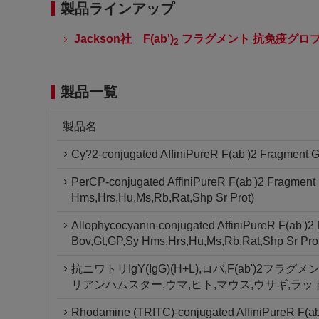
製品ラインアップ
Jackson社 F(ab')
フラグメント 抗免疫グロ
2
製品一覧
製品名
Cy?2-conjugated AffiniPureR F(ab')2 Fragment G
PerCP-conjugated AffiniPureR F(ab')2 Fragment 
Hms,Hrs,Hu,Ms,Rb,Rat,Shp Sr Prot)
Allophycocyanin-conjugated AffiniPureR F(ab')2
Bov,Gt,GP,Sy Hms,Hrs,Hu,Ms,Rb,Rat,Shp Sr Pro
抗ニワトリIgY(IgG)(H+L),ロバ,F(ab')2フ
リアンハムスター,ウマ,ヒト,マウス,ウサギ,ラッ
Rhodamine (TRITC)-conjugated AffiniPureR F(ab'