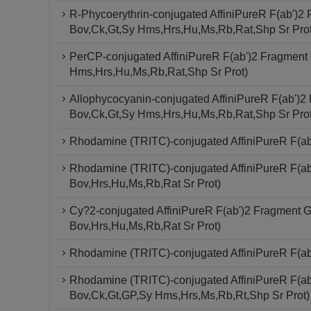
R-Phycoerythrin-conjugated AffiniPureR F(ab')2
Bov,Ck,Gt,Sy Hms,Hrs,Hu,Ms,Rb,Rat,Shp Sr Prot
PerCP-conjugated AffiniPureR F(ab')2 Fragment
Hms,Hrs,Hu,Ms,Rb,Rat,Shp Sr Prot)
Allophycocyanin-conjugated AffiniPureR F(ab')2
Bov,Ck,Gt,Sy Hms,Hrs,Hu,Ms,Rb,Rat,Shp Sr Prot
Rhodamine (TRITC)-conjugated AffiniPureR F(ab
Rhodamine (TRITC)-conjugated AffiniPureR F(ab'
Bov,Hrs,Hu,Ms,Rb,Rat Sr Prot)
Cy?2-conjugated AffiniPureR F(ab')2 Fragment G
Bov,Hrs,Hu,Ms,Rb,Rat Sr Prot)
Rhodamine (TRITC)-conjugated AffiniPureR F(ab'
Rhodamine (TRITC)-conjugated AffiniPureR F(ab
Bov,Ck,Gt,GP,Sy Hms,Hrs,Ms,Rb,Rt,Shp Sr Prot)