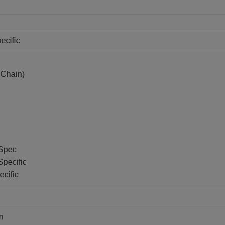
ecific
 Chain)
 Spec
Specific
cific
n