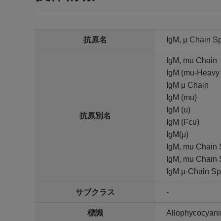
抗原名
IgM, μ Chain Sp
IgM, mu Chain
IgM (mu-Heavy
IgM μ Chain
IgM (mu)
IgM (u)
抗原別名
IgM (Fcu)
IgM(μ)
IgM, mu Chain
IgM, mu Chain 
IgM μ-Chain Spe
サブクラス
-
標識
Allophycocyani