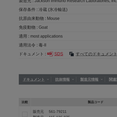
製造元 :
Jackson Immuno Research Laboratories, Inc
保存条件 :
冷蔵 (氷冷輸送)
抗原由来動物 :
Mouse
免疫動物 :
Goat
適用 :
most applications
適用法令 :
毒-II
ドキュメント :
SDS
すべてのドキュメン
ドキュメント
抗体情報
製造元情報
関連
比較
製品コード
販売元
561-79211