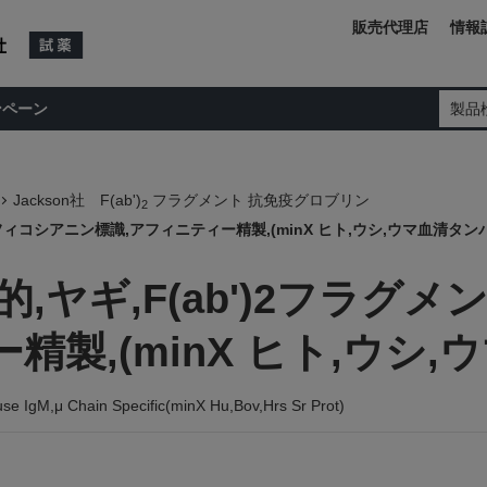
販売代理店
情報
ンペーン
製品
Jackson社 F(ab')
フラグメント 抗免疫グロブリン
2
アロフィコシアニン標識,アフィニティー精製,(minX ヒト,ウシ,ウマ血清タン
的,ヤギ,F(ab')2フラグ
精製,(minX ヒト,ウシ,
use IgM,μ Chain Specific(minX Hu,Bov,Hrs Sr Prot)