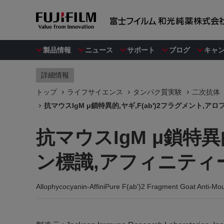
製品情報
ニュース
サポート
ブログ
キャ
詳細情報
トップ
ライフサイエンス
タンパク質実験
二次抗体
抗マウスIgM μ鎖特異的,ヤギ,F(ab')2フラグメント,
抗マウスIgM μ鎖特異
ン標識,アフィニティー
Allophycocyanin-AffiniPure F(ab')2 Fragment Goat Anti-Mo