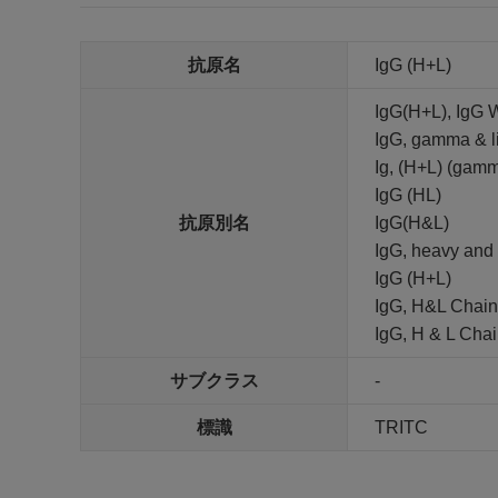
抗原名
IgG (H+L)
IgG(H+L), IgG 
IgG, gamma & li
Ig, (H+L) (gamm
IgG (HL)
抗原別名
IgG(H&L)
IgG, heavy and 
IgG (H+L)
IgG, H&L Chain
IgG, H & L Cha
サブクラス
-
標識
TRITC