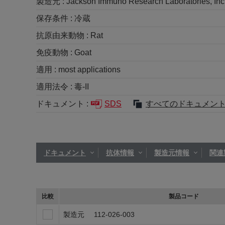
製造元 :
Jackson Immuno Research Laboratories, Inc
保存条件 :
冷蔵
抗原由来動物 :
Rat
免疫動物 :
Goat
適用 :
most applications
適用法令 :
毒-II
ドキュメント :
SDS
すべてのドキュメン
ドキュメント
抗体情報
製造元情報
関連
比較
製品コード
製造元
112-026-003