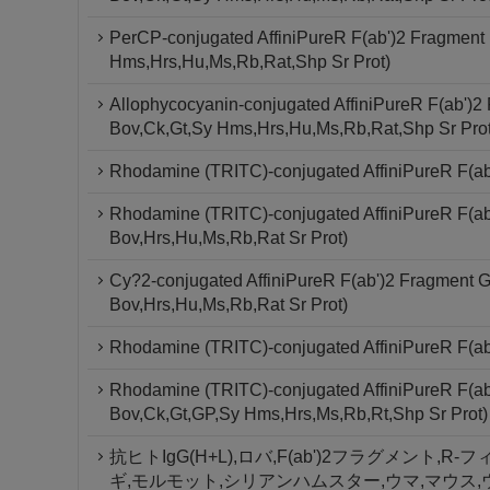
PerCP-conjugated AffiniPureR F(ab')2 Fragment
Hms,Hrs,Hu,Ms,Rb,Rat,Shp Sr Prot)
Allophycocyanin-conjugated AffiniPureR F(ab')2
Bov,Ck,Gt,Sy Hms,Hrs,Hu,Ms,Rb,Rat,Shp Sr Prot
Rhodamine (TRITC)-conjugated AffiniPureR F(ab
Rhodamine (TRITC)-conjugated AffiniPureR F(ab'
Bov,Hrs,Hu,Ms,Rb,Rat Sr Prot)
Cy?2-conjugated AffiniPureR F(ab')2 Fragment G
Bov,Hrs,Hu,Ms,Rb,Rat Sr Prot)
Rhodamine (TRITC)-conjugated AffiniPureR F(ab'
Rhodamine (TRITC)-conjugated AffiniPureR F(ab
Bov,Ck,Gt,GP,Sy Hms,Hrs,Ms,Rb,Rt,Shp Sr Prot)
抗ヒトIgG(H+L),ロバ,F(ab')2フラグメント
ギ,モルモット,シリアンハムスター,ウマ,マウス,