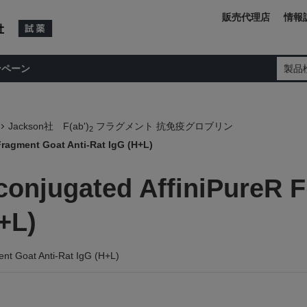
販売代理店
情報
ンペーン
製品
Jackson社 F(ab')
フラグメント 抗免疫グロブリン
2
ragment Goat Anti-Rat IgG (H+L)
onjugated AffiniPureR F
+L)
nt Goat Anti-Rat IgG (H+L)