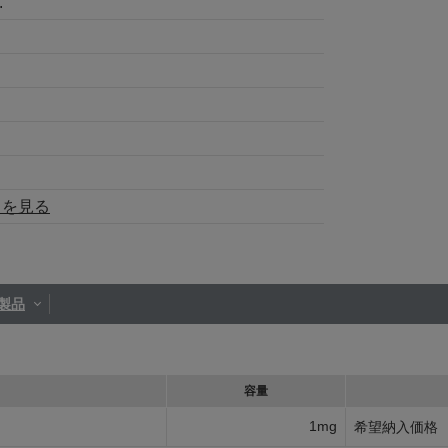
.
トを見る
製品
容量
1mg
希望納入価格