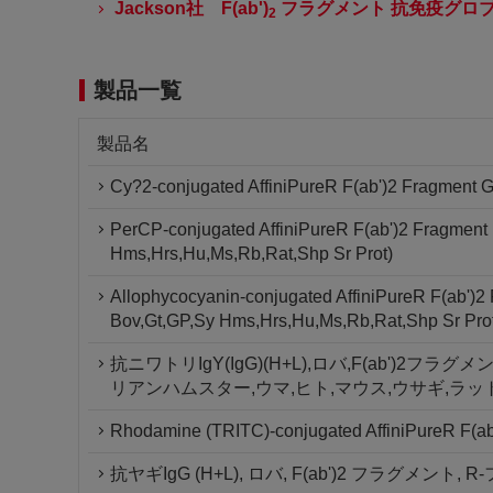
Jackson社 F(ab')
フラグメント 抗免疫グロ
2
製品一覧
製品名
Cy?2-conjugated AffiniPureR F(ab')2 Fragment G
PerCP-conjugated AffiniPureR F(ab')2 Fragment 
Hms,Hrs,Hu,Ms,Rb,Rat,Shp Sr Prot)
Allophycocyanin-conjugated AffiniPureR F(ab')2
Bov,Gt,GP,Sy Hms,Hrs,Hu,Ms,Rb,Rat,Shp Sr Pro
抗ニワトリIgY(IgG)(H+L),ロバ,F(ab')2フ
リアンハムスター,ウマ,ヒト,マウス,ウサギ,ラッ
Rhodamine (TRITC)-conjugated AffiniPureR F(ab'
抗ヤギIgG (H+L), ロバ, F(ab')2 フラグメ