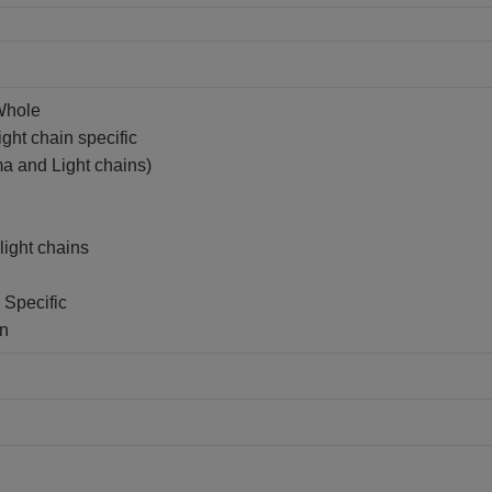
Whole
ght chain specific
a and Light chains)
light chains
 Specific
in