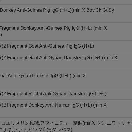
 Donkey Anti-Guinea Pig IgG (H+L)(min X Bov,Ck,Gt,Sy
 Fragment Donkey Anti-Guinea Pig IgG (H+L) (min X
)
')2 Fragment Goat Anti-Guinea Pig IgG (H+L)
)2 Fragment Goat Anti-Syrian Hamster IgG (H+L) (min X
oat Anti-Syrian Hamster IgG (H+L) (min X
)2 Fragment Rabbit Anti-Syrian Hamster IgG (H+L)
')2 Fragment Donkey Anti-Human IgG (H+L) (min X
,R-フィコエリスリン標識,アフィニティー精製(minX ウシ,ニワトリ,ヤ
ウサギ,ラット,ヒツジ血清タンパク)