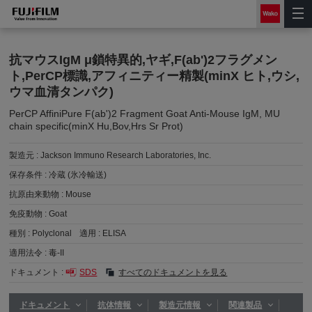
抗マウスIgM μ鎖特異的,ヤギ,F(ab')2フラグメン
ト,PerCP標識,アフィニティー精製(minX ヒト,ウシ,
ウマ血清タンパク)
PerCP AffiniPure F(ab')2 Fragment Goat Anti-Mouse IgM, MU
chain specific(minX Hu,Bov,Hrs Sr Prot)
製造元 :
Jackson Immuno Research Laboratories, Inc.
保存条件 :
冷蔵 (氷冷輸送)
抗原由来動物 :
Mouse
免疫動物 :
Goat
種別 :
Polyclonal
適用 :
ELISA
適用法令 :
毒-II
ドキュメント :
SDS
すべてのドキュメントを見る
ドキュメント
抗体情報
製造元情報
関連製品