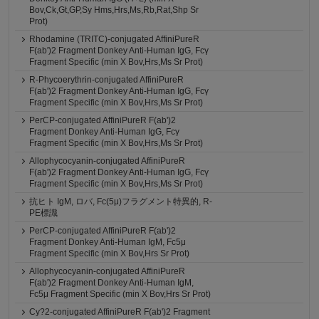
Bov,Ck,Gt,GP,Sy Hms,Hrs,Ms,Rb,Rat,Shp Sr
Prot)
Rhodamine (TRITC)-conjugated AffiniPureR
F(ab')2 Fragment Donkey Anti-Human IgG, Fcγ
Fragment Specific (min X Bov,Hrs,Ms Sr Prot)
R-Phycoerythrin-conjugated AffiniPureR
F(ab')2 Fragment Donkey Anti-Human IgG, Fcγ
Fragment Specific (min X Bov,Hrs,Ms Sr Prot)
PerCP-conjugated AffiniPureR F(ab')2
Fragment Donkey Anti-Human IgG, Fcγ
Fragment Specific (min X Bov,Hrs,Ms Sr Prot)
Allophycocyanin-conjugated AffiniPureR
F(ab')2 Fragment Donkey Anti-Human IgG, Fcγ
Fragment Specific (min X Bov,Hrs,Ms Sr Prot)
抗ヒト IgM, ロバ, Fc(5μ)フラグメント特異的, R-
PE標識
PerCP-conjugated AffiniPureR F(ab')2
Fragment Donkey Anti-Human IgM, Fc5μ
Fragment Specific (min X Bov,Hrs Sr Prot)
Allophycocyanin-conjugated AffiniPureR
F(ab')2 Fragment Donkey Anti-Human IgM,
Fc5μ Fragment Specific (min X Bov,Hrs Sr Prot)
Cy?2-conjugated AffiniPureR F(ab')2 Fragment