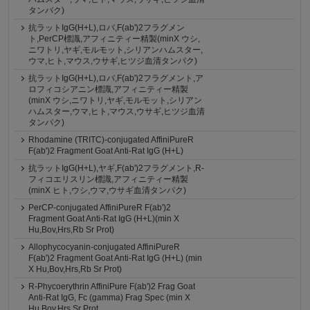
タンパク)
抗ラットIgG(H+L),ロバ,F(ab')2フラグメン
ト,PerCP標識,アフィニティー精製(minX ウシ,
ニワトリ,ヤギ,モルモット,シリアンハムスター,
ウマ,ヒト,マウス,ウサギ,ヒツジ血清タンパク)
抗ラットIgG(H+L),ロバ,F(ab')2フラグメント,ア
ロフィコシアニン標識,アフィニティー精製
(minX ウシ,ニワトリ,ヤギ,モルモット,シリアン
ハムスター,ウマ,ヒト,マウス,ウサギ,ヒツジ血清
タンパク)
Rhodamine (TRITC)-conjugated AffiniPureR
F(ab')2 Fragment Goat Anti-Rat IgG (H+L)
抗ラットIgG(H+L),ヤギ,F(ab')2フラグメント,R-
フィコエリスリン標識,アフィニティー精製
(minX ヒト,ウシ,ウマ,ウサギ血清タンパク)
PerCP-conjugated AffiniPureR F(ab')2
Fragment Goat Anti-Rat IgG (H+L)(min X
Hu,Bov,Hrs,Rb Sr Prot)
Allophycocyanin-conjugated AffiniPureR
F(ab')2 Fragment Goat Anti-Rat IgG (H+L) (min
X Hu,Bov,Hrs,Rb Sr Prot)
R-Phycoerythrin AffiniPure F(ab')2 Frag Goat
Anti-Rat IgG, Fc (gamma) Frag Spec (min X
Hu,Bov,Hrs Sr Prot