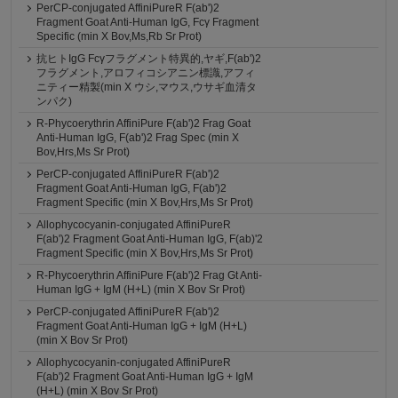
PerCP-conjugated AffiniPureR F(ab')2
Fragment Goat Anti-Human IgG, Fcγ Fragment
Specific (min X Bov,Ms,Rb Sr Prot)
抗ヒトIgG Fcγフラグメント特異的,ヤギ,F(ab')2
フラグメント,アロフィコシアニン標識,アフィ
ニティー精製(min X ウシ,マウス,ウサギ血清タ
ンパク)
R-Phycoerythrin AffiniPure F(ab')2 Frag Goat
Anti-Human IgG, F(ab')2 Frag Spec (min X
Bov,Hrs,Ms Sr Prot)
PerCP-conjugated AffiniPureR F(ab')2
Fragment Goat Anti-Human IgG, F(ab')2
Fragment Specific (min X Bov,Hrs,Ms Sr Prot)
Allophycocyanin-conjugated AffiniPureR
F(ab')2 Fragment Goat Anti-Human IgG, F(ab)'2
Fragment Specific (min X Bov,Hrs,Ms Sr Prot)
R-Phycoerythrin AffiniPure F(ab')2 Frag Gt Anti-
Human IgG + IgM (H+L) (min X Bov Sr Prot)
PerCP-conjugated AffiniPureR F(ab')2
Fragment Goat Anti-Human IgG + IgM (H+L)
(min X Bov Sr Prot)
Allophycocyanin-conjugated AffiniPureR
F(ab')2 Fragment Goat Anti-Human IgG + IgM
(H+L) (min X Bov Sr Prot)