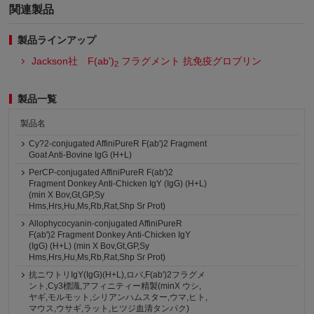
関連製品
製品ラインアップ
Jackson社 F(ab')
フラグメント 抗免疫グロブリン
2
製品一覧
製品名
Cy?2-conjugated AffiniPureR F(ab')2 Fragment
Goat Anti-Bovine IgG (H+L)
PerCP-conjugated AffiniPureR F(ab')2
Fragment Donkey Anti-Chicken IgY (IgG) (H+L)
(min X Bov,Gt,GP,Sy
Hms,Hrs,Hu,Ms,Rb,Rat,Shp Sr Prot)
Allophycocyanin-conjugated AffiniPureR
F(ab')2 Fragment Donkey Anti-Chicken IgY
(IgG) (H+L) (min X Bov,Gt,GP,Sy
Hms,Hrs,Hu,Ms,Rb,Rat,Shp Sr Prot)
抗ニワトリIgY(IgG)(H+L),ロバ,F(ab')2フラグメ
ント,Cy3標識,アフィニティー精製(minX ウシ,
ヤギ,モルモット,シリアンハムスター,ウマ,ヒト,
マウス,ウサギ,ラット,ヒツジ血清タンパク)