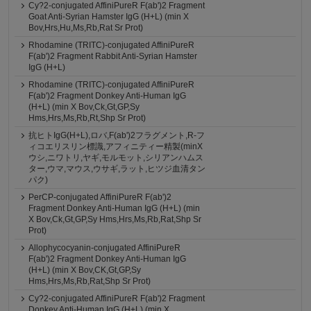
Cy?2-conjugated AffiniPureR F(ab')2 Fragment
Goat Anti-Syrian Hamster IgG (H+L) (min X
Bov,Hrs,Hu,Ms,Rb,Rat Sr Prot)
Rhodamine (TRITC)-conjugated AffiniPureR
F(ab')2 Fragment Rabbit Anti-Syrian Hamster
IgG (H+L)
Rhodamine (TRITC)-conjugated AffiniPureR
F(ab')2 Fragment Donkey Anti-Human IgG
(H+L) (min X Bov,Ck,Gt,GP,Sy
Hms,Hrs,Ms,Rb,Rt,Shp Sr Prot)
抗ヒトIgG(H+L),ロバ,F(ab')2フラグメント,R-フ
ィコエリスリン標識,アフィニティー精製(minX
ウシ,ニワトリ,ヤギ,モルモット,シリアンハムス
ター,ウマ,マウス,ウサギ,ラット,ヒツジ血清タン
パク)
PerCP-conjugated AffiniPureR F(ab')2
Fragment Donkey Anti-Human IgG (H+L) (min
X Bov,Ck,Gt,GP,Sy Hms,Hrs,Ms,Rb,Rat,Shp Sr
Prot)
Allophycocyanin-conjugated AffiniPureR
F(ab')2 Fragment Donkey Anti-Human IgG
(H+L) (min X Bov,CK,Gt,GP,Sy
Hms,Hrs,Ms,Rb,Rat,Shp Sr Prot)
Cy?2-conjugated AffiniPureR F(ab')2 Fragment
Donkey Anti-Human IgG (H+L) (min X