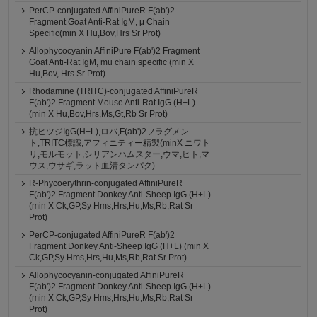
PerCP-conjugated AffiniPureR F(ab')2
Fragment Goat Anti-Rat IgM, μ Chain
Specific(min X Hu,Bov,Hrs Sr Prot)
Allophycocyanin AffiniPure F(ab')2 Fragment
Goat Anti-Rat IgM, mu chain specific (min X
Hu,Bov, Hrs Sr Prot)
Rhodamine (TRITC)-conjugated AffiniPureR
F(ab')2 Fragment Mouse Anti-Rat IgG (H+L)
(min X Hu,Bov,Hrs,Ms,Gt,Rb Sr Prot)
抗ヒツジIgG(H+L),ロバ,F(ab')2フラグメン
ト,TRITC標識,アフィニティー精製(minX ニワト
リ,モルモット,シリアンハムスター,ウマ,ヒト,マ
ウス,ウサギ,ラット血清タンパク)
R-Phycoerythrin-conjugated AffiniPureR
F(ab')2 Fragment Donkey Anti-Sheep IgG (H+L)
(min X Ck,GP,Sy Hms,Hrs,Hu,Ms,Rb,Rat Sr
Prot)
PerCP-conjugated AffiniPureR F(ab')2
Fragment Donkey Anti-Sheep IgG (H+L) (min X
Ck,GP,Sy Hms,Hrs,Hu,Ms,Rb,Rat Sr Prot)
Allophycocyanin-conjugated AffiniPureR
F(ab')2 Fragment Donkey Anti-Sheep IgG (H+L)
(min X Ck,GP,Sy Hms,Hrs,Hu,Ms,Rb,Rat Sr
Prot)