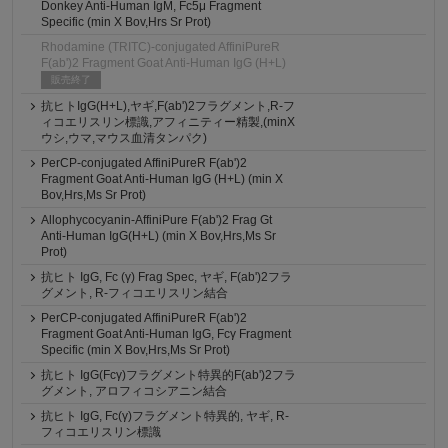
Donkey Anti-Human IgM, Fc5μ Fragment
Specific (min X Bov,Hrs Sr Prot)
Rhodamine (TRITC)-conjugated AffiniPureR
F(ab')2 Fragment Goat Anti-Human IgG (H+L)
販売終了
抗ヒトIgG(H+L),ヤギ,F(ab')2フラグメント,R-フ
ィコエリスリン標識,アフィニティー精製,(minX
ウシ,ウマ,マウス血清タンパク)
PerCP-conjugated AffiniPureR F(ab')2
Fragment Goat Anti-Human IgG (H+L) (min X
Bov,Hrs,Ms Sr Prot)
Allophycocyanin-AffiniPure F(ab')2 Frag Gt
Anti-Human IgG(H+L) (min X Bov,Hrs,Ms Sr
Prot)
抗ヒト IgG, Fc (γ) Frag Spec, ヤギ, F(ab')2フラ
グメント, R-フィコエリスリン結合
PerCP-conjugated AffiniPureR F(ab')2
Fragment Goat Anti-Human IgG, Fcγ Fragment
Specific (min X Bov,Hrs,Ms Sr Prot)
抗ヒト IgG(Fcγ)フラグメント特異的F(ab')2フラ
グメント, アロフィコシアニン結合
抗ヒト IgG, Fc(γ)フラグメント特異的, ヤギ, R-
フィコエリスリン標識