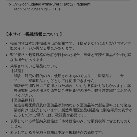
Cy?2-conjugated AffiniPureR F(ab')2 Fragment
Rabbit Anti-Sheep IgG (H+L)
【本サイト掲載情報について】
掲載内容は本記事掲載時点の情報です。仕様変更などにより製品内容と実
際のイメージが異なる場合があります。
製品規格・包装規格の改訂が行われた場合、画像と実際の製品の仕様が異
なる場合があります。
掲載されている製品について
【試薬】
試験・研究の目的のみに使用されるものであり、「医薬品」、「食
品」、「家庭用品」などとしては使用できません。
試験研究用以外にご使用された場合、いかなる保証も致しかねます。試
験研究用以外の用途や原料にご使用希望の場合、弊社営業部門にお問合
せください。
【医薬品原料】
製造専用医薬品及び医薬品添加物などを医薬品等の製造原料として製造
業者向けに販売しています。製造専用医薬品(製品名に製造専用の表示が
あるもの)のご購入には、確認書が必要です。
表示している希望納入価格は「本体価格のみ」で消費税等は含まれており
ません。
表示している希望納入価格は本記事掲載時点の価格です。