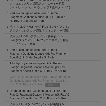
フィコエリスリン標識,アフィニティー精製
(minX ヒト,ウシ,ウマ,ウサギ,ブタ血清タンパク)
PerCP-conjugated AffiniPureR F(ab')2
Fragment Goat Anti-Mouse IgG (H+L)(min X
Hu,Bov,Hrs,Rb,Sw Sr Prot)
抗マウスIgG(H+L) , ヤギ, F(ab')2フラグメント,
アロフィコシアニン標識, アフィニティー精製,
抗マウスIgG Fcγフラグメント特異的, ヤギ,
F(ab')2フラグメント, R-フィコエリスリン標識,
アフィニティー精製,
PerCP-conjugated AffiniPureR F(ab')2
Fragment Goat Anti-Mouse IgG, Fcγ Fragment
Specific(min X Hu,Bov,Hrs Sr Prot)
Allophycocyanin-conjugated AffiniPure®
F(ab')2 Fragment Goat Anti-Mouse IgG, Fcγ
Fragment Specific (min X Hu,Bov,Hrs Sr Prot)
Cy?2-conjugated AffiniPureR F(ab')2 Fragment
Goat Anti-Mouse IgG, Fcγ Fragment Specific
(min X Hu,Bov,Hrs Sr Prot)
販売終了
Rhodamine (TRITC)-conjugated AffiniPureR
F(ab')2 Fragment Goat Anti-Mouse IgG, F(ab')2
Fragment Specific (min X Hu,Bov,Hrs Sr Prot)
抗マウスIgG F(ab')2フラグメント特異的,ヤ