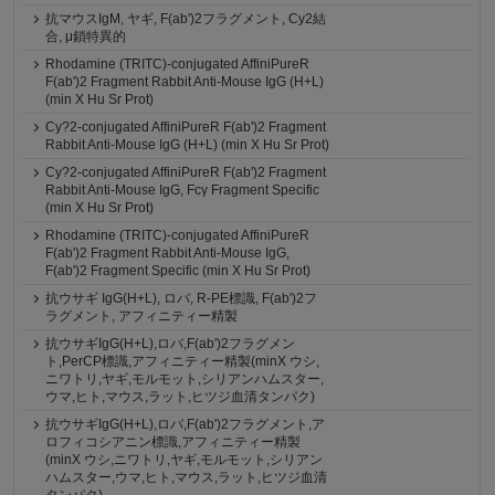
抗マウスIgM, ヤギ, F(ab')2フラグメント, Cy2結
合, μ鎖特異的
Rhodamine (TRITC)-conjugated AffiniPureR
F(ab')2 Fragment Rabbit Anti-Mouse IgG (H+L)
(min X Hu Sr Prot)
Cy?2-conjugated AffiniPureR F(ab')2 Fragment
Rabbit Anti-Mouse IgG (H+L) (min X Hu Sr Prot)
Cy?2-conjugated AffiniPureR F(ab')2 Fragment
Rabbit Anti-Mouse IgG, Fcγ Fragment Specific
(min X Hu Sr Prot)
Rhodamine (TRITC)-conjugated AffiniPureR
F(ab')2 Fragment Rabbit Anti-Mouse IgG,
F(ab')2 Fragment Specific (min X Hu Sr Prot)
抗ウサギ IgG(H+L), ロバ, R-PE標識, F(ab')2フ
ラグメント, アフィニティー精製
抗ウサギIgG(H+L),ロバ,F(ab')2フラグメン
ト,PerCP標識,アフィニティー精製(minX ウシ,
ニワトリ,ヤギ,モルモット,シリアンハムスター,
ウマ,ヒト,マウス,ラット,ヒツジ血清タンパク)
抗ウサギIgG(H+L),ロバ,F(ab')2フラグメント,ア
ロフィコシアニン標識,アフィニティー精製
(minX ウシ,ニワトリ,ヤギ,モルモット,シリアン
ハムスター,ウマ,ヒト,マウス,ラット,ヒツジ血清