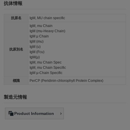
抗体情報
抗原名
IgM, MU chain specific
IgM, mu Chain
IgM (mu-Heavy Chain)
IgM μ Chain
IgM (mu)
IgM (u)
抗原別名
IgM (Fcu)
IgM(μ)
IgM, mu Chain Spec
IgM, mu Chain Specific
IgM μ-Chain Specific
標識
PerCP (Peridinin-chlorophyll Protein Complex)
製造元情報
Product Information