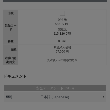
比較
販売元
563-77191
製品コー
ド
製造元
115-126-075
容量
0.5mL
希望納入価格
価格
67,000 円
在庫 / 納
受注後2～3週間程度 ※
期目安
ドキュメント
安全データシート (SDS)
日本語 (Japanese)