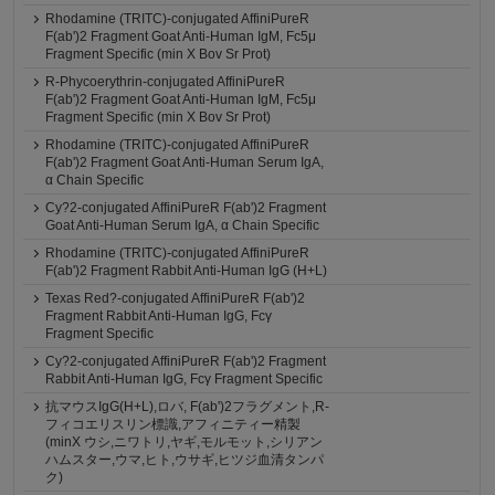
Rhodamine (TRITC)-conjugated AffiniPureR
F(ab')2 Fragment Goat Anti-Human IgM, Fc5μ
Fragment Specific (min X Bov Sr Prot)
R-Phycoerythrin-conjugated AffiniPureR
F(ab')2 Fragment Goat Anti-Human IgM, Fc5μ
Fragment Specific (min X Bov Sr Prot)
Rhodamine (TRITC)-conjugated AffiniPureR
F(ab')2 Fragment Goat Anti-Human Serum IgA,
α Chain Specific
Cy?2-conjugated AffiniPureR F(ab')2 Fragment
Goat Anti-Human Serum IgA, α Chain Specific
Rhodamine (TRITC)-conjugated AffiniPureR
F(ab')2 Fragment Rabbit Anti-Human IgG (H+L)
Texas Red?-conjugated AffiniPureR F(ab')2
Fragment Rabbit Anti-Human IgG, Fcγ
Fragment Specific
Cy?2-conjugated AffiniPureR F(ab')2 Fragment
Rabbit Anti-Human IgG, Fcγ Fragment Specific
抗マウスIgG(H+L),ロバ, F(ab')2フラグメント,R-
フィコエリスリン標識,アフィニティー精製
(minX ウシ,ニワトリ,ヤギ,モルモット,シリアン
ハムスター,ウマ,ヒト,ウサギ,ヒツジ血清タンパ
ク)