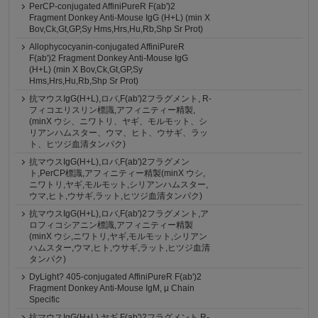
PerCP-conjugated AffiniPureR F(ab')2
Fragment Donkey Anti-Mouse IgG (H+L) (min X
Bov,Ck,Gt,GP,Sy Hms,Hrs,Hu,Rb,Shp Sr Prot)
Allophycocyanin-conjugated AffiniPureR
F(ab')2 Fragment Donkey Anti-Mouse IgG
(H+L) (min X Bov,Ck,Gt,GP,Sy
Hms,Hrs,Hu,Rb,Shp Sr Prot)
抗マウスIgG(H+L),ロバ,F(ab')2フラグメント, R-
フィコエリスリン標識,アフィニティー精製,
(minX ウシ、ニワトリ、ヤギ、モルモット、シ
リアンハムスター、ウマ、ヒト、ウサギ、ラッ
ト、ヒツジ血清タンパク)
抗マウスIgG(H+L),ロバ,F(ab')2フラグメン
ト,PerCP標識,アフィニティー精製(minX ウシ,
ニワトリ,ヤギ,モルモット,シリアンハムスター,
ウマ,ヒト,ウサギ,ラット,ヒツジ血清タンパク)
抗マウスIgG(H+L),ロバ,F(ab')2フラグメント,ア
ロフィコシアニン標識,アフィニティー精製
(minX ウシ,ニワトリ,ヤギ,モルモット,シリアン
ハムスター,ウマ,ヒト,ウサギ,ラット,ヒツジ血清
タンパク)
DyLight? 405-conjugated AffiniPureR F(ab')2
Fragment Donkey Anti-Mouse IgM, μ Chain
Specific
抗マウスIgG(H+L),ヤギ,F(ab')2フラグメント,R-