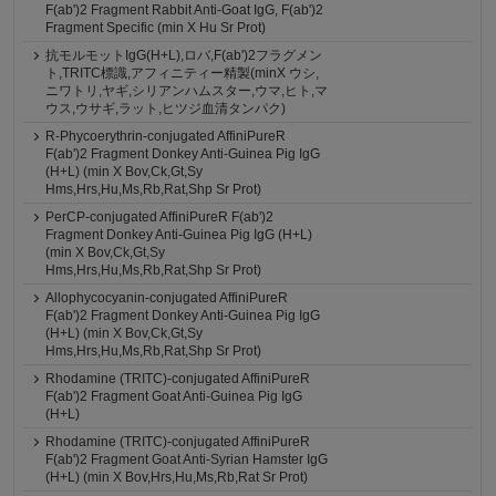
F(ab')2 Fragment Rabbit Anti-Goat IgG, F(ab')2
Fragment Specific (min X Hu Sr Prot)
抗モルモットIgG(H+L),ロバ,F(ab')2フラグメン
ト,TRITC標識,アフィニティー精製(minX ウシ,
ニワトリ,ヤギ,シリアンハムスター,ウマ,ヒト,マ
ウス,ウサギ,ラット,ヒツジ血清タンパク)
R-Phycoerythrin-conjugated AffiniPureR
F(ab')2 Fragment Donkey Anti-Guinea Pig IgG
(H+L) (min X Bov,Ck,Gt,Sy
Hms,Hrs,Hu,Ms,Rb,Rat,Shp Sr Prot)
PerCP-conjugated AffiniPureR F(ab')2
Fragment Donkey Anti-Guinea Pig IgG (H+L)
(min X Bov,Ck,Gt,Sy
Hms,Hrs,Hu,Ms,Rb,Rat,Shp Sr Prot)
Allophycocyanin-conjugated AffiniPureR
F(ab')2 Fragment Donkey Anti-Guinea Pig IgG
(H+L) (min X Bov,Ck,Gt,Sy
Hms,Hrs,Hu,Ms,Rb,Rat,Shp Sr Prot)
Rhodamine (TRITC)-conjugated AffiniPureR
F(ab')2 Fragment Goat Anti-Guinea Pig IgG
(H+L)
Rhodamine (TRITC)-conjugated AffiniPureR
F(ab')2 Fragment Goat Anti-Syrian Hamster IgG
(H+L) (min X Bov,Hrs,Hu,Ms,Rb,Rat Sr Prot)