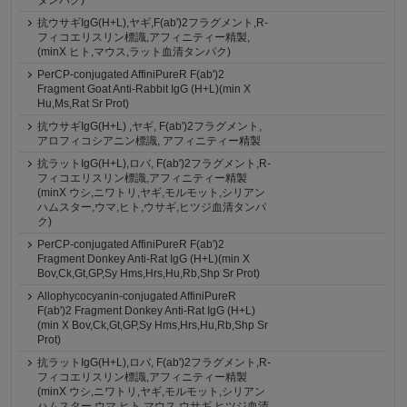
タンパク)
抗ウサギIgG(H+L),ヤギ,F(ab')2フラグメント,R-
フィコエリスリン標識,アフィニティー精製,
(minX ヒト,マウス,ラット血清タンパク)
PerCP-conjugated AffiniPureR F(ab')2
Fragment Goat Anti-Rabbit IgG (H+L)(min X
Hu,Ms,Rat Sr Prot)
抗ウサギIgG(H+L) ,ヤギ, F(ab')2フラグメント,
アロフィコシアニン標識, アフィニティー精製
抗ラットIgG(H+L),ロバ, F(ab')2フラグメント,R-
フィコエリスリン標識,アフィニティー精製
(minX ウシ,ニワトリ,ヤギ,モルモット,シリアン
ハムスター,ウマ,ヒト,ウサギ,ヒツジ血清タンパ
ク)
PerCP-conjugated AffiniPureR F(ab')2
Fragment Donkey Anti-Rat IgG (H+L)(min X
Bov,Ck,Gt,GP,Sy Hms,Hrs,Hu,Rb,Shp Sr Prot)
Allophycocyanin-conjugated AffiniPureR
F(ab')2 Fragment Donkey Anti-Rat IgG (H+L)
(min X Bov,Ck,Gt,GP,Sy Hms,Hrs,Hu,Rb,Shp Sr
Prot)
抗ラットIgG(H+L),ロバ, F(ab')2フラグメント,R-
フィコエリスリン標識,アフィニティー精製
(minX ウシ,ニワトリ,ヤギ,モルモット,シリアン
ハムスター,ウマ,ヒト,マウス,ウサギ,ヒツジ血清