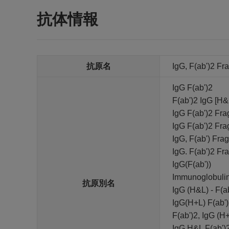
抗体情報
抗原名
IgG, F(ab')2 Fr
IgG F(ab')2
F(ab')2 IgG [H&
IgG F(ab')2 Fra
IgG F(ab')2 Fr
IgG, F(ab') Fra
IgG. F(ab')2 Fr
IgG(F(ab'))
Immunoglobulin
抗原別名
IgG (H&L) - F(a
IgG(H+L) F(ab'
F(ab')2, IgG (H
IgG H&L F(ab')