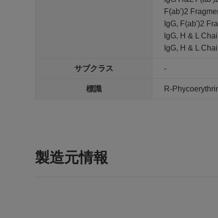
F(ab')2 Fragmen
IgG, F(ab')2 Fr
IgG, H & L Chai
IgG, H & L Cha
サブクラス
-
標識
R-Phycoerythri
製造元情報