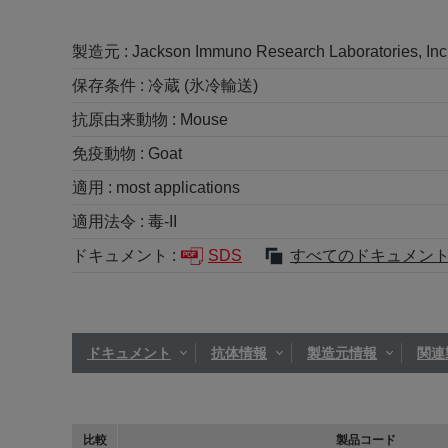
製造元 :
Jackson Immuno Research Laboratories, Inc
保存条件 :
冷蔵 (氷冷輸送)
抗原由来動物 :
Mouse
免疫動物 :
Goat
適用 :
most applications
適用法令 :
毒-II
ドキュメント :
SDS
すべてのドキュメン
ドキュメント
抗体情報
製造元情報
関連
比較
製品コード