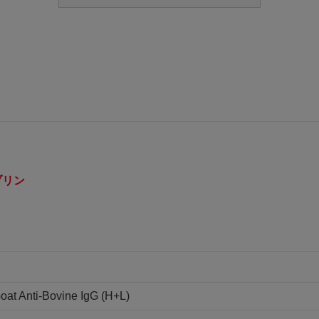
ブリン
oat Anti-Bovine IgG (H+L)