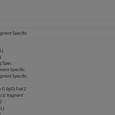
agment Specific
L]
g
ag Spec
gment Specific
agment Specific
 G (IgG) Fab'2
b')2 fragment
)2
+L)
2