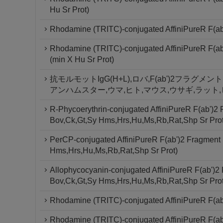
Hu Sr Prot)
Rhodamine (TRITC)-conjugated AffiniPureR F(ab'
Rhodamine (TRITC)-conjugated AffiniPureR F(ab'
(min X Hu Sr Prot)
抗モルモットIgG(H+L),ロバ,F(ab')2フラグメ
アンハムスター,ウマ,ヒト,マウス,ウサギ,ラット
R-Phycoerythrin-conjugated AffiniPureR F(ab')2
Bov,Ck,Gt,Sy Hms,Hrs,Hu,Ms,Rb,Rat,Shp Sr Prot
PerCP-conjugated AffiniPureR F(ab')2 Fragment
Hms,Hrs,Hu,Ms,Rb,Rat,Shp Sr Prot)
Allophycocyanin-conjugated AffiniPureR F(ab')2
Bov,Ck,Gt,Sy Hms,Hrs,Hu,Ms,Rb,Rat,Shp Sr Prot
Rhodamine (TRITC)-conjugated AffiniPureR F(ab
Rhodamine (TRITC)-conjugated AffiniPureR F(ab'