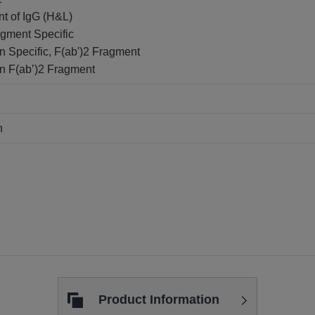
t of IgG (H&L)
agment Specific
n Specific, F(ab')2 Fragment
in F(ab’)2 Fragment
n
Product Information