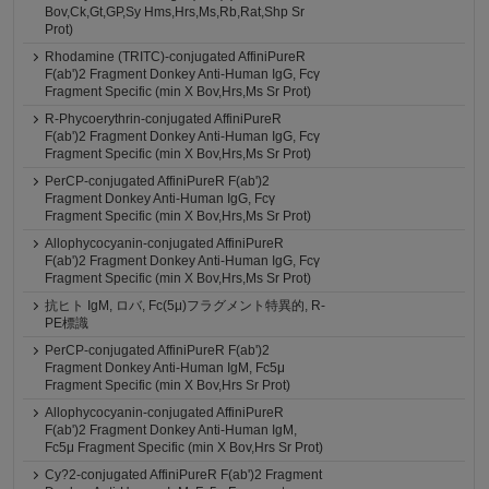
Bov,Ck,Gt,GP,Sy Hms,Hrs,Ms,Rb,Rat,Shp Sr
Prot)
Rhodamine (TRITC)-conjugated AffiniPureR
F(ab')2 Fragment Donkey Anti-Human IgG, Fcγ
Fragment Specific (min X Bov,Hrs,Ms Sr Prot)
R-Phycoerythrin-conjugated AffiniPureR
F(ab')2 Fragment Donkey Anti-Human IgG, Fcγ
Fragment Specific (min X Bov,Hrs,Ms Sr Prot)
PerCP-conjugated AffiniPureR F(ab')2
Fragment Donkey Anti-Human IgG, Fcγ
Fragment Specific (min X Bov,Hrs,Ms Sr Prot)
Allophycocyanin-conjugated AffiniPureR
F(ab')2 Fragment Donkey Anti-Human IgG, Fcγ
Fragment Specific (min X Bov,Hrs,Ms Sr Prot)
抗ヒト IgM, ロバ, Fc(5μ)フラグメント特異的, R-
PE標識
PerCP-conjugated AffiniPureR F(ab')2
Fragment Donkey Anti-Human IgM, Fc5μ
Fragment Specific (min X Bov,Hrs Sr Prot)
Allophycocyanin-conjugated AffiniPureR
F(ab')2 Fragment Donkey Anti-Human IgM,
Fc5μ Fragment Specific (min X Bov,Hrs Sr Prot)
Cy?2-conjugated AffiniPureR F(ab')2 Fragment