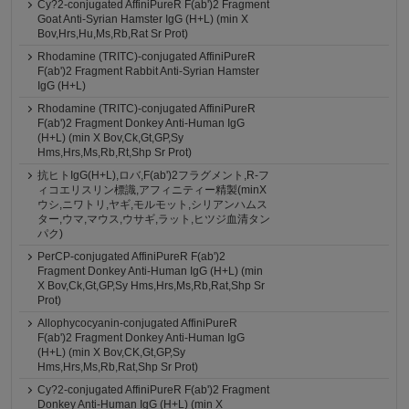
Cy?2-conjugated AffiniPureR F(ab')2 Fragment
Goat Anti-Syrian Hamster IgG (H+L) (min X
Bov,Hrs,Hu,Ms,Rb,Rat Sr Prot)
Rhodamine (TRITC)-conjugated AffiniPureR
F(ab')2 Fragment Rabbit Anti-Syrian Hamster
IgG (H+L)
Rhodamine (TRITC)-conjugated AffiniPureR
F(ab')2 Fragment Donkey Anti-Human IgG
(H+L) (min X Bov,Ck,Gt,GP,Sy
Hms,Hrs,Ms,Rb,Rt,Shp Sr Prot)
抗ヒトIgG(H+L),ロバ,F(ab')2フラグメント,R-フ
ィコエリスリン標識,アフィニティー精製(minX
ウシ,ニワトリ,ヤギ,モルモット,シリアンハムス
ター,ウマ,マウス,ウサギ,ラット,ヒツジ血清タン
パク)
PerCP-conjugated AffiniPureR F(ab')2
Fragment Donkey Anti-Human IgG (H+L) (min
X Bov,Ck,Gt,GP,Sy Hms,Hrs,Ms,Rb,Rat,Shp Sr
Prot)
Allophycocyanin-conjugated AffiniPureR
F(ab')2 Fragment Donkey Anti-Human IgG
(H+L) (min X Bov,CK,Gt,GP,Sy
Hms,Hrs,Ms,Rb,Rat,Shp Sr Prot)
Cy?2-conjugated AffiniPureR F(ab')2 Fragment
Donkey Anti-Human IgG (H+L) (min X