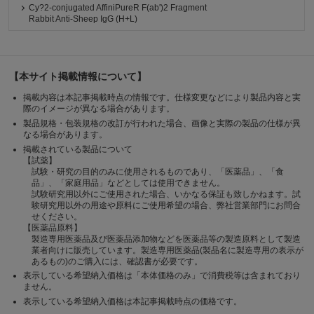
Cy?2-conjugated AffiniPureR F(ab')2 Fragment
Rabbit Anti-Sheep IgG (H+L)
【本サイト掲載情報について】
掲載内容は本記事掲載時点の情報です。仕様変更などにより製品内容と実
際のイメージが異なる場合があります。
製品規格・包装規格の改訂が行われた場合、画像と実際の製品の仕様が異
なる場合があります。
掲載されている製品について
【試薬】
試験・研究の目的のみに使用されるものであり、「医薬品」、「食
品」、「家庭用品」などとしては使用できません。
試験研究用以外にご使用された場合、いかなる保証も致しかねます。試
験研究用以外の用途や原料にご使用希望の場合、弊社営業部門にお問合
せください。
【医薬品原料】
製造専用医薬品及び医薬品添加物などを医薬品等の製造原料として製造
業者向けに販売しています。製造専用医薬品(製品名に製造専用の表示が
あるもの)のご購入には、確認書が必要です。
表示している希望納入価格は「本体価格のみ」で消費税等は含まれており
ません。
表示している希望納入価格は本記事掲載時点の価格です。