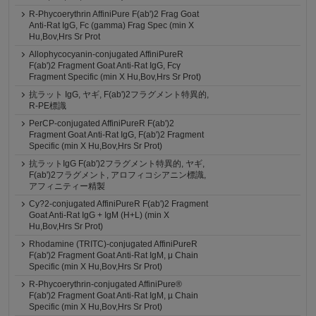
R-Phycoerythrin AffiniPure F(ab')2 Frag Goat
Anti-Rat IgG, Fc (gamma) Frag Spec (min X
Hu,Bov,Hrs Sr Prot
Allophycocyanin-conjugated AffiniPureR
F(ab')2 Fragment Goat Anti-Rat IgG, Fcγ
Fragment Specific (min X Hu,Bov,Hrs Sr Prot)
抗ラット IgG, ヤギ, F(ab')2フラグメント特異的,
R-PE標識
PerCP-conjugated AffiniPureR F(ab')2
Fragment Goat Anti-Rat IgG, F(ab')2 Fragment
Specific (min X Hu,Bov,Hrs Sr Prot)
抗ラットIgG F(ab')2フラグメント特異的, ヤギ,
F(ab')2フラグメント, アロフィコシアニン標識,
アフィニティー精製
Cy?2-conjugated AffiniPureR F(ab')2 Fragment
Goat Anti-Rat IgG + IgM (H+L) (min X
Hu,Bov,Hrs Sr Prot)
Rhodamine (TRITC)-conjugated AffiniPureR
F(ab')2 Fragment Goat Anti-Rat IgM, μ Chain
Specific (min X Hu,Bov,Hrs Sr Prot)
R-Phycoerythrin-conjugated AffiniPure®
F(ab')2 Fragment Goat Anti-Rat IgM, µ Chain
Specific (min X Hu,Bov,Hrs Sr Prot)