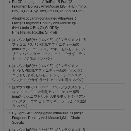
PerCP-conjugated AffiniPureR F(ab')2
Fragment Donkey Anti-Mouse IgG (H+L) (min X
Bov,Ck,Gt,GP,Sy Hms,Hrs,Hu,Rb,Shp Sr Prot)
Allophycocyanin-conjugated AffiniPureR
F(ab')2 Fragment Donkey Anti-Mouse IgG
(H+L) (min X Bov,Ck,Gt,GP,Sy
Hms,Hrs,Hu,Rb,Shp Sr Prot)
抗マウスIgG(H+L),ロバ,F(ab')2フラグメント, R-
フィコエリスリン標識,アフィニティー精製,
(minX ウシ、ニワトリ、ヤギ、モルモット、シ
リアンハムスター、ウマ、ヒト、ウサギ、ラッ
ト、ヒツジ血清タンパク)
抗マウスIgG(H+L),ロバ,F(ab')2フラグメン
ト,PerCP標識,アフィニティー精製(minX ウシ,
ニワトリ,ヤギ,モルモット,シリアンハムスター,
ウマ,ヒト,ウサギ,ラット,ヒツジ血清タンパク)
抗マウスIgG(H+L),ロバ,F(ab')2フラグメント,ア
ロフィコシアニン標識,アフィニティー精製
(minX ウシ,ニワトリ,ヤギ,モルモット,シリアン
ハムスター,ウマ,ヒト,ウサギ,ラット,ヒツジ血清
タンパク)
DyLight? 405-conjugated AffiniPureR F(ab')2
Fragment Donkey Anti-Mouse IgM, μ Chain
Specific
抗マウスIgG(H+L),ヤギ,F(ab')2フラグメント,R-