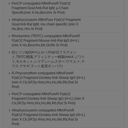
PerCP-conjugated AffiniPureR F(ab')2
Fragment Goat Anti-Rat IgM, μ Chain
Specific(min X Hu,Bov,Hrs Sr Prot)
Allophycocyanin AffiniPure F(ab')2 Fragment
Goat Anti-Rat IgM, mu chain specific (min X
Hu,Bov, Hrs Sr Prot)
Rhodamine (TRITC)-conjugated AffiniPureR
F(ab')2 Fragment Mouse Anti-Rat IgG (H+L)
(min X Hu,Bov,Hrs,Ms,Gt,Rb Sr Prot)
抗ヒツジIgG(H+L),ロバ,F(ab')2フラグメン
ト,TRITC標識,アフィニティー精製(minX ニワト
リ,モルモット,シリアンハムスター,ウマ,ヒト,マ
ウス,ウサギ,ラット血清タンパク)
R-Phycoerythrin-conjugated AffiniPureR
F(ab')2 Fragment Donkey Anti-Sheep IgG (H+L)
(min X Ck,GP,Sy Hms,Hrs,Hu,Ms,Rb,Rat Sr
Prot)
PerCP-conjugated AffiniPureR F(ab')2
Fragment Donkey Anti-Sheep IgG (H+L) (min X
Ck,GP,Sy Hms,Hrs,Hu,Ms,Rb,Rat Sr Prot)
Allophycocyanin-conjugated AffiniPureR
F(ab')2 Fragment Donkey Anti-Sheep IgG (H+L)
(min X Ck,GP,Sy Hms,Hrs,Hu,Ms,Rb,Rat Sr
Prot)