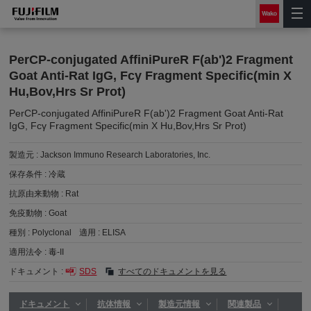
PerCP-conjugated AffiniPureR F(ab')2 Fragment
Goat Anti-Rat IgG, Fcγ Fragment Specific(min X
Hu,Bov,Hrs Sr Prot)
PerCP-conjugated AffiniPureR F(ab')2 Fragment Goat Anti-Rat
IgG, Fcγ Fragment Specific(min X Hu,Bov,Hrs Sr Prot)
製造元 :
Jackson Immuno Research Laboratories, Inc.
保存条件 :
冷蔵
抗原由来動物 :
Rat
免疫動物 :
Goat
種別 :
Polyclonal
適用 :
ELISA
適用法令 :
毒-II
ドキュメント :
SDS
すべてのドキュメントを見る
ドキュメント
抗体情報
製造元情報
関連製品