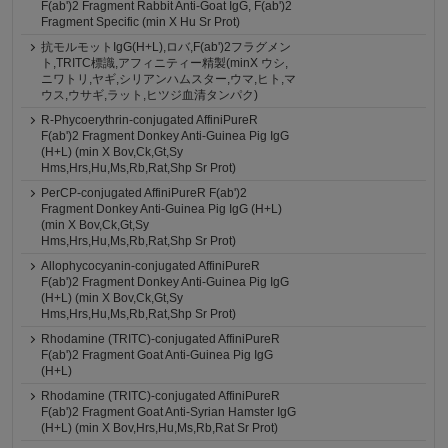
F(ab')2 Fragment Rabbit Anti-Goat IgG, F(ab')2
Fragment Specific (min X Hu Sr Prot)
抗モルモットIgG(H+L),ロバ,F(ab')2フラグメン
ト,TRITC標識,アフィニティー精製(minX ウシ,
ニワトリ,ヤギ,シリアンハムスター,ウマ,ヒト,マ
ウス,ウサギ,ラット,ヒツジ血清タンパク)
R-Phycoerythrin-conjugated AffiniPureR
F(ab')2 Fragment Donkey Anti-Guinea Pig IgG
(H+L) (min X Bov,Ck,Gt,Sy
Hms,Hrs,Hu,Ms,Rb,Rat,Shp Sr Prot)
PerCP-conjugated AffiniPureR F(ab')2
Fragment Donkey Anti-Guinea Pig IgG (H+L)
(min X Bov,Ck,Gt,Sy
Hms,Hrs,Hu,Ms,Rb,Rat,Shp Sr Prot)
Allophycocyanin-conjugated AffiniPureR
F(ab')2 Fragment Donkey Anti-Guinea Pig IgG
(H+L) (min X Bov,Ck,Gt,Sy
Hms,Hrs,Hu,Ms,Rb,Rat,Shp Sr Prot)
Rhodamine (TRITC)-conjugated AffiniPureR
F(ab')2 Fragment Goat Anti-Guinea Pig IgG
(H+L)
Rhodamine (TRITC)-conjugated AffiniPureR
F(ab')2 Fragment Goat Anti-Syrian Hamster IgG
(H+L) (min X Bov,Hrs,Hu,Ms,Rb,Rat Sr Prot)