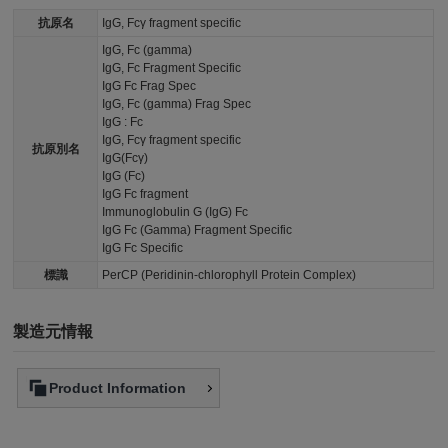
抗原名
IgG, Fcγ fragment specific
IgG, Fc (gamma)
IgG, Fc Fragment Specific
IgG Fc Frag Spec
IgG, Fc (gamma) Frag Spec
IgG : Fc
IgG, Fcγ fragment specific
抗原別名
IgG(Fcγ)
IgG (Fc)
IgG Fc fragment
Immunoglobulin G (IgG) Fc
IgG Fc (Gamma) Fragment Specific
IgG Fc Specific
標識
PerCP (Peridinin-chlorophyll Protein Complex)
製造元情報
Product Information