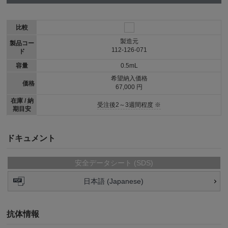
比較
製造元
製品コー
112-126-071
ド
容量
0.5mL
希望納入価格
価格
67,000 円
在庫 / 納
受注後2～3週間程度 ※
期目安
ドキュメント
安全データシート (SDS)
日本語 (Japanese)
抗体情報