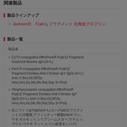
関連製品
製品ラインアップ
Jackson社 F(ab')
フラグメント 抗免疫グロブリン
2
製品一覧
製品名
Cy?2-conjugated AffiniPureR F(ab')2 Fragment
Goat Anti-Bovine IgG (H+L)
PerCP-conjugated AffiniPureR F(ab')2
Fragment Donkey Anti-Chicken IgY (IgG) (H+L)
(min X Bov,Gt,GP,Sy
Hms,Hrs,Hu,Ms,Rb,Rat,Shp Sr Prot)
Allophycocyanin-conjugated AffiniPureR
F(ab')2 Fragment Donkey Anti-Chicken IgY
(IgG) (H+L) (min X Bov,Gt,GP,Sy
Hms,Hrs,Hu,Ms,Rb,Rat,Shp Sr Prot)
抗ニワトリIgY(IgG)(H+L),ロバ,F(ab')2フラグメ
ント,Cy3標識,アフィニティー精製(minX ウシ,
ヤギ,モルモット,シリアンハムスター,ウマ,ヒト,
マウス,ウサギ,ラット,ヒツジ血清タンパク)