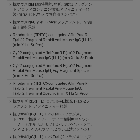
抗マウスIgM μ鎖特異的,ヤギ,F(ab')2フラグメン
ト,アロフィコシアニン標識,アフィニティー精
製,(minX ヒト,ウシ,ウマ血清タンパク)
抗マウスIgM, ヤギ, F(ab')2フラグメント, Cy2結
合, μ鎖特異的
Rhodamine (TRITC)-conjugated AffiniPureR
F(ab')2 Fragment Rabbit Anti-Mouse IgG (H+L)
(min X Hu Sr Prot)
Cy?2-conjugated AffiniPureR F(ab')2 Fragment
Rabbit Anti-Mouse IgG (H+L) (min X Hu Sr Prot)
Cy?2-conjugated AffiniPureR F(ab')2 Fragment
Rabbit Anti-Mouse IgG, Fcγ Fragment Specific
(min X Hu Sr Prot)
Rhodamine (TRITC)-conjugated AffiniPureR
F(ab')2 Fragment Rabbit Anti-Mouse IgG,
F(ab')2 Fragment Specific (min X Hu Sr Prot)
抗ウサギ IgG(H+L), ロバ, R-PE標識, F(ab')2フ
ラグメント, アフィニティー精製
抗ウサギIgG(H+L),ロバ,F(ab')2フラグメン
ト,PerCP標識,アフィニティー精製(minX ウシ,
ニワトリ,ヤギ,モルモット,シリアンハムスター,
ウマ,ヒト,マウス,ラット,ヒツジ血清タンパク)
抗ウサギIgG(H+L),ロバ,F(ab')2フラグメント,ア