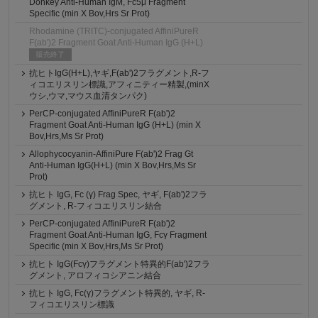
Donkey Anti-Human IgM, Fc5μ Fragment
Specific (min X Bov,Hrs Sr Prot)
Rhodamine (TRITC)-conjugated AffiniPureR
F(ab')2 Fragment Goat Anti-Human IgG (H+L)
販売終了
抗ヒトIgG(H+L),ヤギ,F(ab')2フラグメント,R-フ
ィコエリスリン標識,アフィニティー精製,(minX
ウシ,ウマ,マウス血清タンパク)
PerCP-conjugated AffiniPureR F(ab')2
Fragment Goat Anti-Human IgG (H+L) (min X
Bov,Hrs,Ms Sr Prot)
Allophycocyanin-AffiniPure F(ab')2 Frag Gt
Anti-Human IgG(H+L) (min X Bov,Hrs,Ms Sr
Prot)
抗ヒト IgG, Fc (γ) Frag Spec, ヤギ, F(ab')2フラ
グメント, R-フィコエリスリン結合
PerCP-conjugated AffiniPureR F(ab')2
Fragment Goat Anti-Human IgG, Fcγ Fragment
Specific (min X Bov,Hrs,Ms Sr Prot)
抗ヒト IgG(Fcγ)フラグメント特異的F(ab')2フラ
グメント, アロフィコシアニン結合
抗ヒト IgG, Fc(γ)フラグメント特異的, ヤギ, R-
フィコエリスリン標識