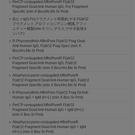
PerCP-conjugated AffiniPureR F(ab')2
Fragment Goat Anti-Human IgG, Fcγ Fragment
Specific (min X Bov,Ms,Rb Sr Prot)
抗ヒトIgG Fcγフラグメント特異的,ヤギ,F(ab')2
フラグメント,アロフィコシアニン標識,アフィ
ニティー精製(min X ウシ,マウス,ウサギ血清タ
ンパク)
R-Phycoerythrin AffiniPure F(ab')2 Frag Goat
Anti-Human IgG, F(ab')2 Frag Spec (min X
Bov,Hrs,Ms Sr Prot)
PerCP-conjugated AffiniPureR F(ab')2
Fragment Goat Anti-Human IgG, F(ab')2
Fragment Specific (min X Bov,Hrs,Ms Sr Prot)
Allophycocyanin-conjugated AffiniPureR
F(ab')2 Fragment Goat Anti-Human IgG, F(ab)'2
Fragment Specific (min X Bov,Hrs,Ms Sr Prot)
R-Phycoerythrin AffiniPure F(ab')2 Frag Gt Anti-
Human IgG + IgM (H+L) (min X Bov Sr Prot)
PerCP-conjugated AffiniPureR F(ab')2
Fragment Goat Anti-Human IgG + IgM (H+L)
(min X Bov Sr Prot)
Allophycocyanin-conjugated AffiniPureR
F(ab')2 Fragment Goat Anti-Human IgG + IgM
(H+L) (min X Bov Sr Prot)