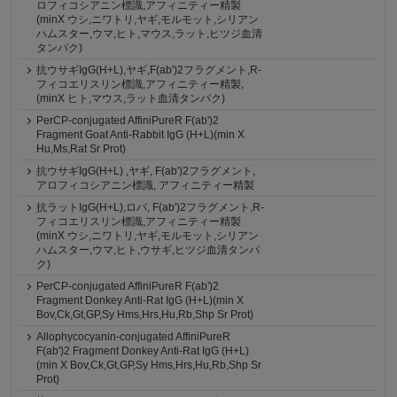
ロフィコシアニン標識,アフィニティー精製
(minX ウシ,ニワトリ,ヤギ,モルモット,シリアン
ハムスター,ウマ,ヒト,マウス,ラット,ヒツジ血清
タンパク)
抗ウサギIgG(H+L),ヤギ,F(ab')2フラグメント,R-
フィコエリスリン標識,アフィニティー精製,
(minX ヒト,マウス,ラット血清タンパク)
PerCP-conjugated AffiniPureR F(ab')2
Fragment Goat Anti-Rabbit IgG (H+L)(min X
Hu,Ms,Rat Sr Prot)
抗ウサギIgG(H+L) ,ヤギ, F(ab')2フラグメント,
アロフィコシアニン標識, アフィニティー精製
抗ラットIgG(H+L),ロバ, F(ab')2フラグメント,R-
フィコエリスリン標識,アフィニティー精製
(minX ウシ,ニワトリ,ヤギ,モルモット,シリアン
ハムスター,ウマ,ヒト,ウサギ,ヒツジ血清タンパ
ク)
PerCP-conjugated AffiniPureR F(ab')2
Fragment Donkey Anti-Rat IgG (H+L)(min X
Bov,Ck,Gt,GP,Sy Hms,Hrs,Hu,Rb,Shp Sr Prot)
Allophycocyanin-conjugated AffiniPureR
F(ab')2 Fragment Donkey Anti-Rat IgG (H+L)
(min X Bov,Ck,Gt,GP,Sy Hms,Hrs,Hu,Rb,Shp Sr
Prot)