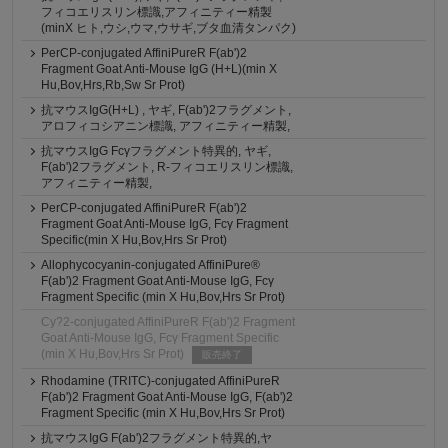
フィコエリスリン標識,アフィニティー精製
(minX ヒト,ウシ,ウマ,ウサギ,ブタ血清タンパク)
PerCP-conjugated AffiniPureR F(ab')2
Fragment Goat Anti-Mouse IgG (H+L)(min X
Hu,Bov,Hrs,Rb,Sw Sr Prot)
抗マウスIgG(H+L) , ヤギ, F(ab')2フラグメント,
アロフィコシアニン標識, アフィニティー精製,
抗マウスIgG Fcγフラグメント特異的, ヤギ,
F(ab')2フラグメント, R-フィコエリスリン標識,
アフィニティー精製,
PerCP-conjugated AffiniPureR F(ab')2
Fragment Goat Anti-Mouse IgG, Fcγ Fragment
Specific(min X Hu,Bov,Hrs Sr Prot)
Allophycocyanin-conjugated AffiniPure®
F(ab')2 Fragment Goat Anti-Mouse IgG, Fcγ
Fragment Specific (min X Hu,Bov,Hrs Sr Prot)
Cy?2-conjugated AffiniPureR F(ab')2 Fragment
Goat Anti-Mouse IgG, Fcγ Fragment Specific
(min X Hu,Bov,Hrs Sr Prot)
販売終了
Rhodamine (TRITC)-conjugated AffiniPureR
F(ab')2 Fragment Goat Anti-Mouse IgG, F(ab')2
Fragment Specific (min X Hu,Bov,Hrs Sr Prot)
抗マウスIgG F(ab')2フラグメント特異的,ヤ