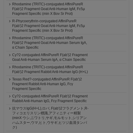
Rhodamine (TRITC)-conjugated AffiniPureR
F(ab')2 Fragment Goat Anti-Human IgM, Fc5μ
Fragment Specific (min X Bov Sr Prot)
R-Phycoerythrin-conjugated AffiniPureR
F(ab')2 Fragment Goat Anti-Human IgM, Fc5μ
Fragment Specific (min X Bov Sr Prot)
Rhodamine (TRITC)-conjugated AffiniPureR
F(ab')2 Fragment Goat Anti-Human Serum IgA,
α Chain Specific
Cy?2-conjugated AffiniPureR F(ab')2 Fragment
Goat Anti-Human Serum IgA, α Chain Specific
Rhodamine (TRITC)-conjugated AffiniPureR
F(ab')2 Fragment Rabbit Anti-Human IgG (H+L)
Texas Red?-conjugated AffiniPureR F(ab')2
Fragment Rabbit Anti-Human IgG, Fcγ
Fragment Specific
Cy?2-conjugated AffiniPureR F(ab')2 Fragment
Rabbit Anti-Human IgG, Fcγ Fragment Specific
抗マウスIgG(H+L),ロバ, F(ab')2フラグメント,R-
フィコエリスリン標識,アフィニティー精製
(minX ウシ,ニワトリ,ヤギ,モルモット,シリアン
ハムスター,ウマ,ヒト,ウサギ,ヒツジ血清タンパ
ク)