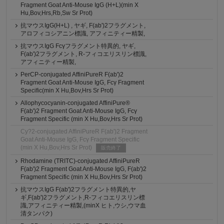
Fragment Goat Anti-Mouse IgG (H+L)(min X
Hu,Bov,Hrs,Rb,Sw Sr Prot)
抗マウスIgG(H+L) , ヤギ, F(ab')2フラグメント,
アロフィコシアニン標識, アフィニティー精製,
抗マウスIgG Fcγフラグメント特異的, ヤギ,
F(ab')2フラグメント, R-フィコエリスリン標識,
アフィニティー精製,
PerCP-conjugated AffiniPureR F(ab')2
Fragment Goat Anti-Mouse IgG, Fcγ Fragment
Specific(min X Hu,Bov,Hrs Sr Prot)
Allophycocyanin-conjugated AffiniPure®
F(ab')2 Fragment Goat Anti-Mouse IgG, Fcγ
Fragment Specific (min X Hu,Bov,Hrs Sr Prot)
Cy?2-conjugated AffiniPureR F(ab')2 Fragment
Goat Anti-Mouse IgG, Fcγ Fragment Specific
(min X Hu,Bov,Hrs Sr Prot)
販売終了
Rhodamine (TRITC)-conjugated AffiniPureR
F(ab')2 Fragment Goat Anti-Mouse IgG, F(ab')2
Fragment Specific (min X Hu,Bov,Hrs Sr Prot)
抗マウスIgG F(ab')2フラグメント特異的,ヤ
ギ,F(ab')2フラグメント,R-フィコエリスリン標
識,アフィニティー精製,(minX ヒト,ウシ,ウマ血
清タンパク)