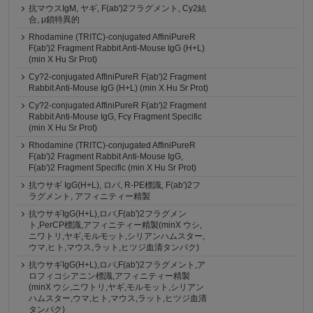
抗マウスIgM, ヤギ, F(ab')2フラグメント, Cy2結
合, μ鎖特異的
Rhodamine (TRITC)-conjugated AffiniPureR
F(ab')2 Fragment Rabbit Anti-Mouse IgG (H+L)
(min X Hu Sr Prot)
Cy?2-conjugated AffiniPureR F(ab')2 Fragment
Rabbit Anti-Mouse IgG (H+L) (min X Hu Sr Prot)
Cy?2-conjugated AffiniPureR F(ab')2 Fragment
Rabbit Anti-Mouse IgG, Fcγ Fragment Specific
(min X Hu Sr Prot)
Rhodamine (TRITC)-conjugated AffiniPureR
F(ab')2 Fragment Rabbit Anti-Mouse IgG,
F(ab')2 Fragment Specific (min X Hu Sr Prot)
抗ウサギ IgG(H+L), ロバ, R-PE標識, F(ab')2フ
ラグメント, アフィニティー精製
抗ウサギIgG(H+L),ロバ,F(ab')2フラグメン
ト,PerCP標識,アフィニティー精製(minX ウシ,
ニワトリ,ヤギ,モルモット,シリアンハムスター,
ウマ,ヒト,マウス,ラット,ヒツジ血清タンパク)
抗ウサギIgG(H+L),ロバ,F(ab')2フラグメント,ア
ロフィコシアニン標識,アフィニティー精製
(minX ウシ,ニワトリ,ヤギ,モルモット,シリアン
ハムスター,ウマ,ヒト,マウス,ラット,ヒツジ血清
タンパク)