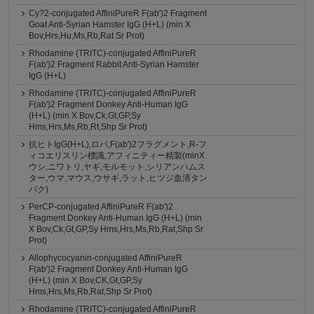
Cy?2-conjugated AffiniPureR F(ab')2 Fragment
Goat Anti-Syrian Hamster IgG (H+L) (min X
Bov,Hrs,Hu,Ms,Rb,Rat Sr Prot)
Rhodamine (TRITC)-conjugated AffiniPureR
F(ab')2 Fragment Rabbit Anti-Syrian Hamster
IgG (H+L)
Rhodamine (TRITC)-conjugated AffiniPureR
F(ab')2 Fragment Donkey Anti-Human IgG
(H+L) (min X Bov,Ck,Gt,GP,Sy
Hms,Hrs,Ms,Rb,Rt,Shp Sr Prot)
抗ヒトIgG(H+L),ロバ,F(ab')2フラグメント,R-フ
ィコエリスリン標識,アフィニティー精製(minX
ウシ,ニワトリ,ヤギ,モルモット,シリアンハムス
ター,ウマ,マウス,ウサギ,ラット,ヒツジ血清タン
パク)
PerCP-conjugated AffiniPureR F(ab')2
Fragment Donkey Anti-Human IgG (H+L) (min
X Bov,Ck,Gt,GP,Sy Hms,Hrs,Ms,Rb,Rat,Shp Sr
Prot)
Allophycocyanin-conjugated AffiniPureR
F(ab')2 Fragment Donkey Anti-Human IgG
(H+L) (min X Bov,CK,Gt,GP,Sy
Hms,Hrs,Ms,Rb,Rat,Shp Sr Prot)
Rhodamine (TRITC)-conjugated AffiniPureR