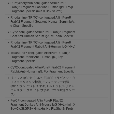
R-Phycoerythrin-conjugated AffiniPureR
F(ab')2 Fragment Goat Anti-Human IgM, Fc5μ
Fragment Specific (min X Bov Sr Prot)
Rhodamine (TRITC)-conjugated AffiniPureR
F(ab')2 Fragment Goat Anti-Human Serum IgA,
α Chain Specific
Cy?2-conjugated AffiniPureR F(ab')2 Fragment
Goat Anti-Human Serum IgA, α Chain Specific
Rhodamine (TRITC)-conjugated AffiniPureR
F(ab')2 Fragment Rabbit Anti-Human IgG (H+L)
Texas Red?-conjugated AffiniPureR F(ab')2
Fragment Rabbit Anti-Human IgG, Fcγ
Fragment Specific
Cy?2-conjugated AffiniPureR F(ab')2 Fragment
Rabbit Anti-Human IgG, Fcγ Fragment Specific
抗マウスIgG(H+L),ロバ, F(ab')2フラグメント,R-
フィコエリスリン標識,アフィニティー精製
(minX ウシ,ニワトリ,ヤギ,モルモット,シリアン
ハムスター,ウマ,ヒト,ウサギ,ヒツジ血清タンパ
ク)
PerCP-conjugated AffiniPureR F(ab')2
Fragment Donkey Anti-Mouse IgG (H+L) (min X
Bov,Ck,Gt,GP,Sy Hms,Hrs,Hu,Rb,Shp Sr Prot)