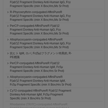
F(ab')2 Fragment Donkey Anti-Human IgG, Fcγ
Fragment Specific (min X Bov,Hrs,Ms Sr Prot)
R-Phycoerythrin-conjugated AffiniPureR
F(ab')2 Fragment Donkey Anti-Human IgG, Fcγ
Fragment Specific (min X Bov,Hrs,Ms Sr Prot)
PerCP-conjugated AffiniPureR F(ab')2
Fragment Donkey Anti-Human IgG, Fcγ
Fragment Specific (min X Bov,Hrs,Ms Sr Prot)
Allophycocyanin-conjugated AffiniPureR
F(ab')2 Fragment Donkey Anti-Human IgG, Fcγ
Fragment Specific (min X Bov,Hrs,Ms Sr Prot)
抗ヒト IgM, ロバ, Fc(5μ)フラグメント特異的, R-
PE標識
PerCP-conjugated AffiniPureR F(ab')2
Fragment Donkey Anti-Human IgM, Fc5μ
Fragment Specific (min X Bov,Hrs Sr Prot)
Allophycocyanin-conjugated AffiniPureR
F(ab')2 Fragment Donkey Anti-Human IgM,
Fc5μ Fragment Specific (min X Bov,Hrs Sr Prot)
Cy?2-conjugated AffiniPureR F(ab')2 Fragment
Donkey Anti-Human IgM, Fc5μ Fragment
Specific (min X Bov,Hrs Sr Prot)
Rhodamine (TRITC)-conjugated AffiniPureR