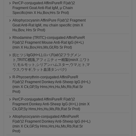
PerCP-conjugated AffiniPureR F(ab')2
Fragment Goat Anti-Rat IgM, μ Chain
Specific(min X Hu,Bov,Hrs Sr Prot)
Allophycocyanin AffiniPure F(ab')2 Fragment
Goat Anti-Rat IgM, mu chain specific (min X
Hu,Bov, Hrs Sr Prot)
Rhodamine (TRITC)-conjugated AffiniPureR
F(ab')2 Fragment Mouse Anti-Rat IgG (H+L)
(min X Hu,Bov,Hrs,Ms,Gt,Rb Sr Prot)
抗ヒツジIgG(H+L),ロバ,F(ab')2フラグメン
ト,TRITC標識,アフィニティー精製(minX ニワト
リ,モルモット,シリアンハムスター,ウマ,ヒト,マ
ウス,ウサギ,ラット血清タンパク)
R-Phycoerythrin-conjugated AffiniPureR
F(ab')2 Fragment Donkey Anti-Sheep IgG (H+L)
(min X Ck,GP,Sy Hms,Hrs,Hu,Ms,Rb,Rat Sr
Prot)
PerCP-conjugated AffiniPureR F(ab')2
Fragment Donkey Anti-Sheep IgG (H+L) (min X
Ck,GP,Sy Hms,Hrs,Hu,Ms,Rb,Rat Sr Prot)
Allophycocyanin-conjugated AffiniPureR
F(ab')2 Fragment Donkey Anti-Sheep IgG (H+L)
(min X Ck,GP,Sy Hms,Hrs,Hu,Ms,Rb,Rat Sr
Prot)