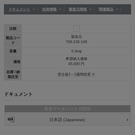
ドキュメント
抗体情報
製造元情報
関連製品
比較
製造元
製品コー
709-226-149
ド
容量
0.3mg
希望納入価格
価格
45,000 円
在庫 / 納
受注後2～3週間程度 ※
期目安
ドキュメント
安全データシート (SDS)
日本語 (Japanese)