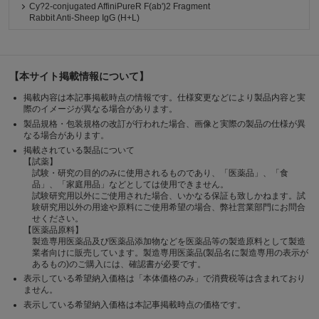
Cy?2-conjugated AffiniPureR F(ab')2 Fragment
Rabbit Anti-Sheep IgG (H+L)
【本サイト掲載情報について】
掲載内容は本記事掲載時点の情報です。仕様変更などにより製品内容と実
際のイメージが異なる場合があります。
製品規格・包装規格の改訂が行われた場合、画像と実際の製品の仕様が異
なる場合があります。
掲載されている製品について
【試薬】
試験・研究の目的のみに使用されるものであり、「医薬品」、「食
品」、「家庭用品」などとしては使用できません。
試験研究用以外にご使用された場合、いかなる保証も致しかねます。試
験研究用以外の用途や原料にご使用希望の場合、弊社営業部門にお問合
せください。
【医薬品原料】
製造専用医薬品及び医薬品添加物などを医薬品等の製造原料として製造
業者向けに販売しています。製造専用医薬品(製品名に製造専用の表示が
あるもの)のご購入には、確認書が必要です。
表示している希望納入価格は「本体価格のみ」で消費税等は含まれており
ません。
表示している希望納入価格は本記事掲載時点の価格です。