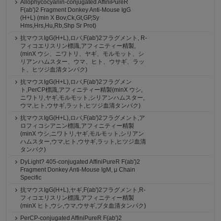
Allophycocyanin-conjugated AffiniPureR
F(ab')2 Fragment Donkey Anti-Mouse IgG
(H+L) (min X Bov,Ck,Gt,GP,Sy
Hms,Hrs,Hu,Rb,Shp Sr Prot)
抗マウスIgG(H+L),ロバ,F(ab')2フラグメント, R-
フィコエリスリン標識,アフィニティー精製,
(minX ウシ、ニワトリ、ヤギ、モルモット、シ
リアンハムスター、ウマ、ヒト、ウサギ、ラッ
ト、ヒツジ血清タンパク)
抗マウスIgG(H+L),ロバ,F(ab')2フラグメン
ト,PerCP標識,アフィニティー精製(minX ウシ,
ニワトリ,ヤギ,モルモット,シリアンハムスター,
ウマ,ヒト,ウサギ,ラット,ヒツジ血清タンパク)
抗マウスIgG(H+L),ロバ,F(ab')2フラグメント,ア
ロフィコシアニン標識,アフィニティー精製
(minX ウシ,ニワトリ,ヤギ,モルモット,シリアン
ハムスター,ウマ,ヒト,ウサギ,ラット,ヒツジ血清
タンパク)
DyLight? 405-conjugated AffiniPureR F(ab')2
Fragment Donkey Anti-Mouse IgM, μ Chain
Specific
抗マウスIgG(H+L),ヤギ,F(ab')2フラグメント,R-
フィコエリスリン標識,アフィニティー精製
(minX ヒト,ウシ,ウマ,ウサギ,ブタ血清タンパク)
PerCP-conjugated AffiniPureR F(ab')2