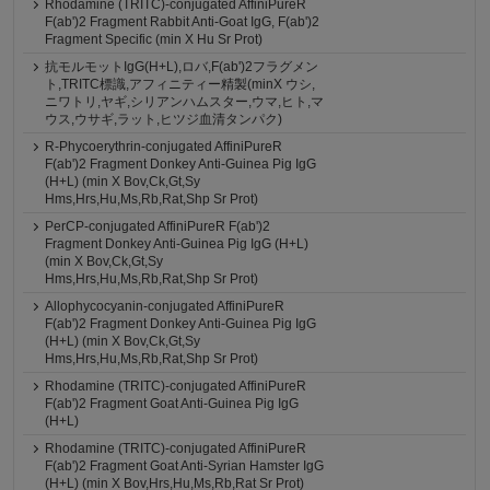
Rhodamine (TRITC)-conjugated AffiniPureR
F(ab')2 Fragment Rabbit Anti-Goat IgG, F(ab')2
Fragment Specific (min X Hu Sr Prot)
抗モルモットIgG(H+L),ロバ,F(ab')2フラグメン
ト,TRITC標識,アフィニティー精製(minX ウシ,
ニワトリ,ヤギ,シリアンハムスター,ウマ,ヒト,マ
ウス,ウサギ,ラット,ヒツジ血清タンパク)
R-Phycoerythrin-conjugated AffiniPureR
F(ab')2 Fragment Donkey Anti-Guinea Pig IgG
(H+L) (min X Bov,Ck,Gt,Sy
Hms,Hrs,Hu,Ms,Rb,Rat,Shp Sr Prot)
PerCP-conjugated AffiniPureR F(ab')2
Fragment Donkey Anti-Guinea Pig IgG (H+L)
(min X Bov,Ck,Gt,Sy
Hms,Hrs,Hu,Ms,Rb,Rat,Shp Sr Prot)
Allophycocyanin-conjugated AffiniPureR
F(ab')2 Fragment Donkey Anti-Guinea Pig IgG
(H+L) (min X Bov,Ck,Gt,Sy
Hms,Hrs,Hu,Ms,Rb,Rat,Shp Sr Prot)
Rhodamine (TRITC)-conjugated AffiniPureR
F(ab')2 Fragment Goat Anti-Guinea Pig IgG
(H+L)
Rhodamine (TRITC)-conjugated AffiniPureR
F(ab')2 Fragment Goat Anti-Syrian Hamster IgG
(H+L) (min X Bov,Hrs,Hu,Ms,Rb,Rat Sr Prot)