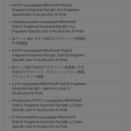
PerCP-conjugated AffiniPureR F(ab')2
Fragment Goat Anti-Rat IgG, Fcγ Fragment
Specific(min X Hu,Bov,Hrs Sr Prot)
Allophycocyanin-conjugated AffiniPureR
F(ab')2 Fragment Goat Anti-Rat IgG, Fcγ
Fragment Specific (min X Hu,Bov,Hrs Sr Prot)
抗ラット IgG, ヤギ, F(ab')2フラグメント特異的,
R-PE標識
PerCP-conjugated AffiniPureR F(ab')2
Fragment Goat Anti-Rat IgG, F(ab')2 Fragment
Specific (min X Hu,Bov,Hrs Sr Prot)
抗ラットIgG F(ab')2フラグメント特異的, ヤギ,
F(ab')2フラグメント, アロフィコシアニン標識,
アフィニティー精製
Cy?2-conjugated AffiniPureR F(ab')2 Fragment
Goat Anti-Rat IgG + IgM (H+L) (min X
Hu,Bov,Hrs Sr Prot)
Rhodamine (TRITC)-conjugated AffiniPureR
F(ab')2 Fragment Goat Anti-Rat IgM, μ Chain
Specific (min X Hu,Bov,Hrs Sr Prot)
R-Phycoerythrin-conjugated AffiniPure®
F(ab')2 Fragment Goat Anti-Rat IgM, µ Chain
Specific (min X Hu,Bov,Hrs Sr Prot)