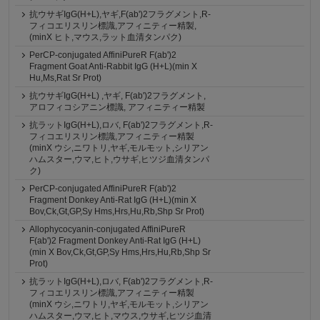
抗ウサギIgG(H+L),ヤギ,F(ab')2フラグメント,R-
フィコエリスリン標識,アフィニティー精製,
(minX ヒト,マウス,ラット血清タンパク)
PerCP-conjugated AffiniPureR F(ab')2
Fragment Goat Anti-Rabbit IgG (H+L)(min X
Hu,Ms,Rat Sr Prot)
抗ウサギIgG(H+L) ,ヤギ, F(ab')2フラグメント,
アロフィコシアニン標識, アフィニティー精製
抗ラットIgG(H+L),ロバ, F(ab')2フラグメント,R-
フィコエリスリン標識,アフィニティー精製
(minX ウシ,ニワトリ,ヤギ,モルモット,シリアン
ハムスター,ウマ,ヒト,ウサギ,ヒツジ血清タンパ
ク)
PerCP-conjugated AffiniPureR F(ab')2
Fragment Donkey Anti-Rat IgG (H+L)(min X
Bov,Ck,Gt,GP,Sy Hms,Hrs,Hu,Rb,Shp Sr Prot)
Allophycocyanin-conjugated AffiniPureR
F(ab')2 Fragment Donkey Anti-Rat IgG (H+L)
(min X Bov,Ck,Gt,GP,Sy Hms,Hrs,Hu,Rb,Shp Sr
Prot)
抗ラットIgG(H+L),ロバ, F(ab')2フラグメント,R-
フィコエリスリン標識,アフィニティー精製
(minX ウシ,ニワトリ,ヤギ,モルモット,シリアン
ハムスター,ウマ,ヒト,マウス,ウサギ,ヒツジ血清