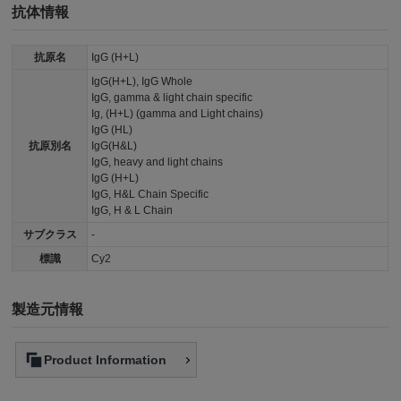
抗体情報
抗原名
IgG (H+L)
IgG(H+L), IgG Whole
IgG, gamma & light chain specific
Ig, (H+L) (gamma and Light chains)
IgG (HL)
抗原別名
IgG(H&L)
IgG, heavy and light chains
IgG (H+L)
IgG, H&L Chain Specific
IgG, H & L Chain
サブクラス
-
標識
Cy2
製造元情報
Product Information