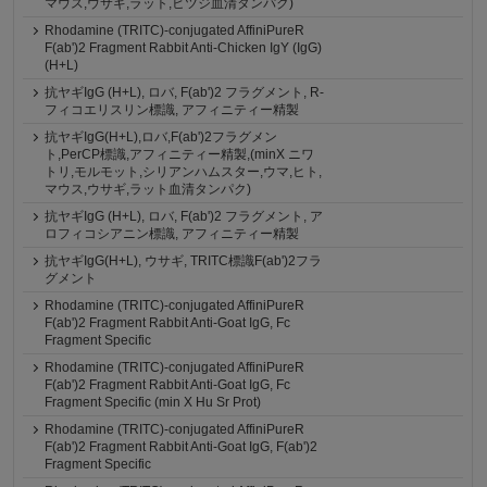
マウス,ウサギ,ラット,ヒツジ血清タンパク)
Rhodamine (TRITC)-conjugated AffiniPureR
F(ab')2 Fragment Rabbit Anti-Chicken IgY (IgG)
(H+L)
抗ヤギIgG (H+L), ロバ, F(ab')2 フラグメント, R-
フィコエリスリン標識, アフィニティー精製
抗ヤギIgG(H+L),ロバ,F(ab')2フラグメン
ト,PerCP標識,アフィニティー精製,(minX ニワ
トリ,モルモット,シリアンハムスター,ウマ,ヒト,
マウス,ウサギ,ラット血清タンパク)
抗ヤギIgG (H+L), ロバ, F(ab')2 フラグメント, ア
ロフィコシアニン標識, アフィニティー精製
抗ヤギIgG(H+L), ウサギ, TRITC標識F(ab')2フラ
グメント
Rhodamine (TRITC)-conjugated AffiniPureR
F(ab')2 Fragment Rabbit Anti-Goat IgG, Fc
Fragment Specific
Rhodamine (TRITC)-conjugated AffiniPureR
F(ab')2 Fragment Rabbit Anti-Goat IgG, Fc
Fragment Specific (min X Hu Sr Prot)
Rhodamine (TRITC)-conjugated AffiniPureR
F(ab')2 Fragment Rabbit Anti-Goat IgG, F(ab')2
Fragment Specific