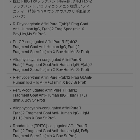
抗ヒトIgG Fcγフラグメント特異的,ヤギ,F(ab')2
フラグメント,アロフィコシアニン標識,アフィ
ニティー精製(min X ウシ,マウス,ウサギ血清タ
ンパク)
R-Phycoerythrin AffiniPure F(ab')2 Frag Goat
Anti-Human IgG, F(ab')2 Frag Spec (min X
Bov,Hrs,Ms Sr Prot)
PerCP-conjugated AffiniPureR F(ab')2
Fragment Goat Anti-Human IgG, F(ab')2
Fragment Specific (min X Bov,Hrs,Ms Sr Prot)
Allophycocyanin-conjugated AffiniPureR
F(ab')2 Fragment Goat Anti-Human IgG, F(ab)'2
Fragment Specific (min X Bov,Hrs,Ms Sr Prot)
R-Phycoerythrin AffiniPure F(ab')2 Frag Gt Anti-
Human IgG + IgM (H+L) (min X Bov Sr Prot)
PerCP-conjugated AffiniPureR F(ab')2
Fragment Goat Anti-Human IgG + IgM (H+L)
(min X Bov Sr Prot)
Allophycocyanin-conjugated AffiniPureR
F(ab')2 Fragment Goat Anti-Human IgG + IgM
(H+L) (min X Bov Sr Prot)
Rhodamine (TRITC)-conjugated AffiniPureR
F(ab')2 Fragment Goat Anti-Human IgM, Fc5μ
Fragment Specific (min X Bov Sr Prot)