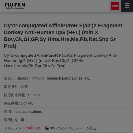
Cy?2-conjugated AffiniPureR F(ab')2 Fragment
Donkey Anti-Human IgG (H+L) (min X
Bov,Ck,Gt,GP,Sy Hms,Hrs,Ms,Rb,Rat,Shp Sr
Prot)
Cy?2-conjugated AffiniPureR F(ab')2 Fragment Donkey Anti-
Human IgG (H+L) (min X Bov,Ck,Gt,GP,Sy
Hms,Hrs,Ms,Rb,Rat,Shp Sr Prot)
製造元 :
Jackson Immuno Research Laboratories, Inc.
保存条件 :
冷蔵
抗原由来動物 :
Human
免疫動物 :
Donkey
適用 :
most applications
適用法令 :
毒-II
ドキュメント :
SDS
すべてのドキュメントを見る