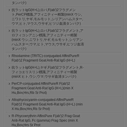
タンパク)
抗ラットIgG(H+L),ロバ,F(ab')2フラグメン
ト,PerCP標識,アフィニティー精製(minX ウシ,
ニワトリ,ヤギ,モルモット,シリアンハムスター,
ウマ,ヒト,マウス,ウサギ,ヒツジ血清タンパク)
抗ラットIgG(H+L),ロバ,F(ab')2フラグメント,ア
ロフィコシアニン標識,アフィニティー精製
(minX ウシ,ニワトリ,ヤギ,モルモット,シリアン
ハムスター,ウマ,ヒト,マウス,ウサギ,ヒツジ血清
タンパク)
Rhodamine (TRITC)-conjugated AffiniPureR
F(ab')2 Fragment Goat Anti-Rat IgG (H+L)
抗ラットIgG(H+L),ヤギ,F(ab')2フラグメント,R-
フィコエリスリン標識,アフィニティー精製
(minX ヒト,ウシ,ウマ,ウサギ血清タンパク)
PerCP-conjugated AffiniPureR F(ab')2
Fragment Goat Anti-Rat IgG (H+L)(min X
Hu,Bov,Hrs,Rb Sr Prot)
Allophycocyanin-conjugated AffiniPureR
F(ab')2 Fragment Goat Anti-Rat IgG (H+L) (min
X Hu,Bov,Hrs,Rb Sr Prot)
R-Phycoerythrin AffiniPure F(ab')2 Frag Goat
Anti-Rat IgG, Fc (gamma) Frag Spec (min X
Hu,Bov,Hrs Sr Prot