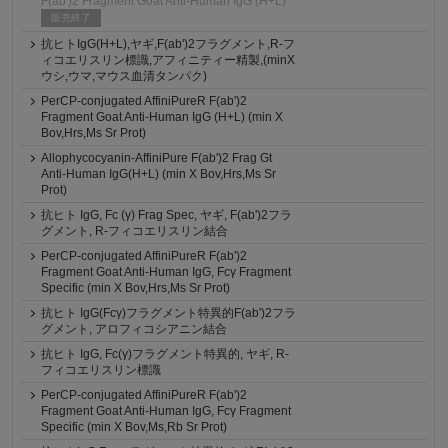
F(ab')2 Fragment Goat Anti-Human IgG (H+L)
販売終了
抗ヒトIgG(H+L),ヤギ,F(ab')2フラグメント,R-フ
ィコエリスリン標識,アフィニティー精製,(minX
ウシ,ウマ,マウス血清タンパク)
PerCP-conjugated AffiniPureR F(ab')2
Fragment Goat Anti-Human IgG (H+L) (min X
Bov,Hrs,Ms Sr Prot)
Allophycocyanin-AffiniPure F(ab')2 Frag Gt
Anti-Human IgG(H+L) (min X Bov,Hrs,Ms Sr
Prot)
抗ヒト IgG, Fc (γ) Frag Spec, ヤギ, F(ab')2フラ
グメント, R-フィコエリスリン結合
PerCP-conjugated AffiniPureR F(ab')2
Fragment Goat Anti-Human IgG, Fcγ Fragment
Specific (min X Bov,Hrs,Ms Sr Prot)
抗ヒト IgG(Fcγ)フラグメント特異的F(ab')2フラ
グメント, アロフィコシアニン結合
抗ヒト IgG, Fc(γ)フラグメント特異的, ヤギ, R-
フィコエリスリン標識
PerCP-conjugated AffiniPureR F(ab')2
Fragment Goat Anti-Human IgG, Fcγ Fragment
Specific (min X Bov,Ms,Rb Sr Prot)