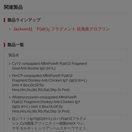
関連製品
製品ラインアップ
Jackson社 F(ab')
フラグメント 抗免疫グロブリン
2
製品一覧
製品名
Cy?2-conjugated AffiniPureR F(ab')2 Fragment
Goat Anti-Bovine IgG (H+L)
PerCP-conjugated AffiniPureR F(ab')2
Fragment Donkey Anti-Chicken IgY (IgG) (H+L)
(min X Bov,Gt,GP,Sy
Hms,Hrs,Hu,Ms,Rb,Rat,Shp Sr Prot)
Allophycocyanin-conjugated AffiniPureR
F(ab')2 Fragment Donkey Anti-Chicken IgY
(IgG) (H+L) (min X Bov,Gt,GP,Sy
Hms,Hrs,Hu,Ms,Rb,Rat,Shp Sr Prot)
抗ニワトリIgY(IgG)(H+L),ロバ,F(ab')2フラグメ
ント,Cy3標識,アフィニティー精製(minX ウシ,
ヤギ,モルモット,シリアンハムスター,ウマ,ヒト,