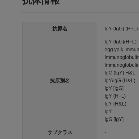
抗体情報
抗原名
IgY (IgG) (H+L)
IgY (IgG)(H+L)
egg yolk immun
Immunoglobulin
Immunoglobulin
IgG (IgY) H&L
抗原別名
IgY/IgG (H&L)
IgY [IgG]
IgY (H+L)
IgY (H&L)
IgY
IgG [IgY]
サブクラス
-