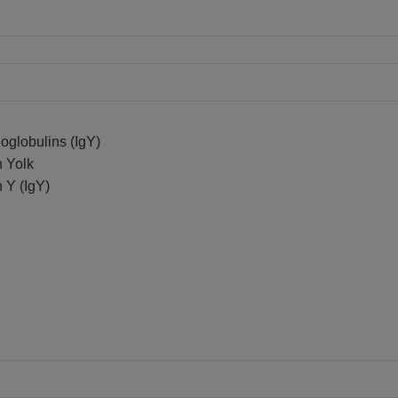
oglobulins (IgY)
 Yolk
 Y (IgY)