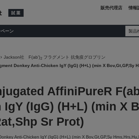
販売代理店
情報
ンペーン
製品
Jackson社 F(ab')
フラグメント 抗免疫グロブリン
2
gment Donkey Anti-Chicken IgY (IgG) (H+L) (min X Bov,Gt,GP,Sy 
jugated AffiniPureR F(a
 IgY (IgG) (H+L) (min X 
t,Shp Sr Prot)
Donkey Anti-Chicken IgY (IgG) (H+L) (min X Bov,Gt,GP,Sy Hms,Hrs,Hu,