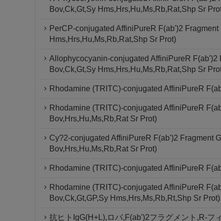
Bov,Ck,Gt,Sy Hms,Hrs,Hu,Ms,Rb,Rat,Shp Sr Prot
PerCP-conjugated AffiniPureR F(ab')2 Fragment
Hms,Hrs,Hu,Ms,Rb,Rat,Shp Sr Prot)
Allophycocyanin-conjugated AffiniPureR F(ab')2
Bov,Ck,Gt,Sy Hms,Hrs,Hu,Ms,Rb,Rat,Shp Sr Prot
Rhodamine (TRITC)-conjugated AffiniPureR F(ab
Rhodamine (TRITC)-conjugated AffiniPureR F(ab'
Bov,Hrs,Hu,Ms,Rb,Rat Sr Prot)
Cy?2-conjugated AffiniPureR F(ab')2 Fragment G
Bov,Hrs,Hu,Ms,Rb,Rat Sr Prot)
Rhodamine (TRITC)-conjugated AffiniPureR F(ab'
Rhodamine (TRITC)-conjugated AffiniPureR F(ab
Bov,Ck,Gt,GP,Sy Hms,Hrs,Ms,Rb,Rt,Shp Sr Prot)
抗ヒトIgG(H+L),ロバ,F(ab')2フラグメント