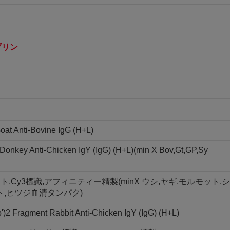
ブリン
oat Anti-Bovine IgG (H+L)
Donkey Anti-Chicken IgY (IgG) (H+L)(min X Bov,Gt,GP,Sy
ラグメント,Cy3標識,アフィニティー精製(minX ウシ,ヤギ,モルモット,シ
ト,ヒツジ血清タンパク)
)2 Fragment Rabbit Anti-Chicken IgY (IgG) (H+L)