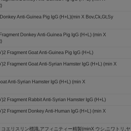
)
 Donkey Anti-Guinea Pig IgG (H+L)(min X Bov,Ck,Gt,Sy
 Fragment Donkey Anti-Guinea Pig IgG (H+L) (min X
)
')2 Fragment Goat Anti-Guinea Pig IgG (H+L)
)2 Fragment Goat Anti-Syrian Hamster IgG (H+L) (min X
oat Anti-Syrian Hamster IgG (H+L) (min X
)2 Fragment Rabbit Anti-Syrian Hamster IgG (H+L)
')2 Fragment Donkey Anti-Human IgG (H+L) (min X
,R-フィコエリスリン標識,アフィニティー精製(minX ウシ,ニワトリ,ヤ