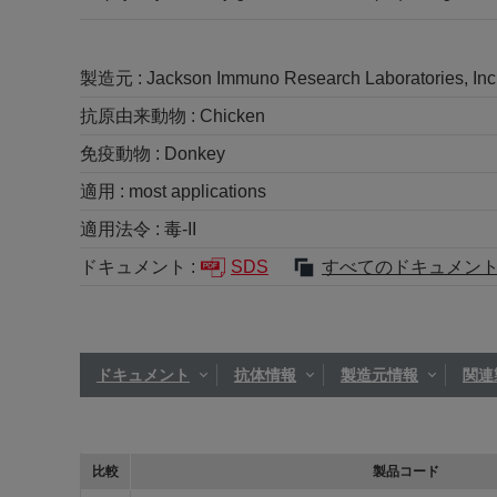
製造元 :
Jackson Immuno Research Laboratories, Inc
抗原由来動物 :
Chicken
免疫動物 :
Donkey
適用 :
most applications
適用法令 :
毒-II
ドキュメント :
SDS
すべてのドキュメン
ドキュメント
抗体情報
製造元情報
関連
比較
製品コード