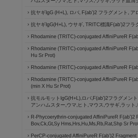
ハムスター,ウマ,ヒト,マウス,ウサギ,ラット血清
抗ヤギIgG (H+L), ロバ, F(ab')2 フラグ
抗ヤギIgG(H+L), ウサギ, TRITC標識F(ab')2
Rhodamine (TRITC)-conjugated AffiniPureR F(ab'
Rhodamine (TRITC)-conjugated AffiniPureR F(ab'
Hu Sr Prot)
Rhodamine (TRITC)-conjugated AffiniPureR F(ab'
Rhodamine (TRITC)-conjugated AffiniPureR F(ab'
(min X Hu Sr Prot)
抗モルモットIgG(H+L),ロバ,F(ab')2フラグメ
アンハムスター,ウマ,ヒト,マウス,ウサギ,ラット
R-Phycoerythrin-conjugated AffiniPureR F(ab')2
Bov,Ck,Gt,Sy Hms,Hrs,Hu,Ms,Rb,Rat,Shp Sr Prot
PerCP-conjugated AffiniPureR F(ab')2 Fragment