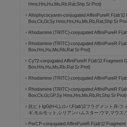
Hms,Hrs,Hu,Ms,Rb,Rat,Shp Sr Prot)
Allophycocyanin-conjugated AffiniPureR F(ab')2
Bov,Ck,Gt,Sy Hms,Hrs,Hu,Ms,Rb,Rat,Shp Sr Prot
Rhodamine (TRITC)-conjugated AffiniPureR F(ab
Rhodamine (TRITC)-conjugated AffiniPureR F(ab'
Bov,Hrs,Hu,Ms,Rb,Rat Sr Prot)
Cy?2-conjugated AffiniPureR F(ab')2 Fragment G
Bov,Hrs,Hu,Ms,Rb,Rat Sr Prot)
Rhodamine (TRITC)-conjugated AffiniPureR F(ab'
Rhodamine (TRITC)-conjugated AffiniPureR F(ab
Bov,Ck,Gt,GP,Sy Hms,Hrs,Ms,Rb,Rt,Shp Sr Prot)
抗ヒトIgG(H+L),ロバ,F(ab')2フラグメント
ギ,モルモット,シリアンハムスター,ウマ,マウス,
PerCP-conjugated AffiniPureR F(ab')2 Fragment