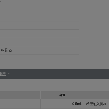
.
トを見る
製品
容量
0.5mL
希望納入価格