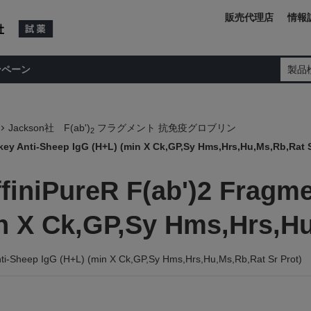
販売代理店
情報
ンペーン
製品
Jackson社 F(ab')
フラグメント 抗免疫グロブリン
2
ey Anti-Sheep IgG (H+L) (min X Ck,GP,Sy Hms,Hrs,Hu,Ms,Rb,Rat S
finiPureR F(ab')2 Fragme
n X Ck,GP,Sy Hms,Hrs,Hu
ti-Sheep IgG (H+L) (min X Ck,GP,Sy Hms,Hrs,Hu,Ms,Rb,Rat Sr Prot)