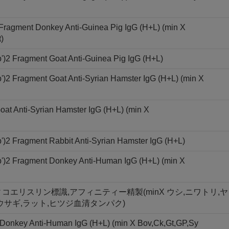
 Fragment Donkey Anti-Guinea Pig IgG (H+L) (min X
)
')2 Fragment Goat Anti-Guinea Pig IgG (H+L)
)2 Fragment Goat Anti-Syrian Hamster IgG (H+L) (min X
oat Anti-Syrian Hamster IgG (H+L) (min X
)2 Fragment Rabbit Anti-Syrian Hamster IgG (H+L)
')2 Fragment Donkey Anti-Human IgG (H+L) (min X
,R-フィコエリスリン標識,アフィニティー精製(minX ウシ,ニワトリ,ヤ
ウサギ,ラット,ヒツジ血清タンパク)
 Donkey Anti-Human IgG (H+L) (min X Bov,Ck,Gt,GP,Sy