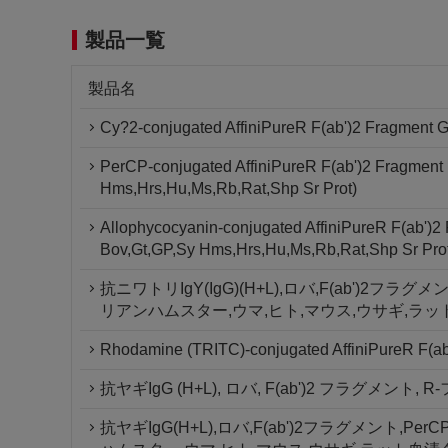
製品一覧
製品名
Cy?2-conjugated AffiniPureR F(ab')2 Fragment G
PerCP-conjugated AffiniPureR F(ab')2 Fragment 
Hms,Hrs,Hu,Ms,Rb,Rat,Shp Sr Prot)
Allophycocyanin-conjugated AffiniPureR F(ab')2
Bov,Gt,GP,Sy Hms,Hrs,Hu,Ms,Rb,Rat,Shp Sr Pro
抗ニワトリIgY(IgG)(H+L),ロバ,F(ab')2フ
リアンハムスター,ウマ,ヒト,マウス,ウサギ,ラッ
Rhodamine (TRITC)-conjugated AffiniPureR F(ab'
抗ヤギIgG (H+L), ロバ, F(ab')2 フラグメ
抗ヤギIgG(H+L),ロバ,F(ab')2フラグメント,