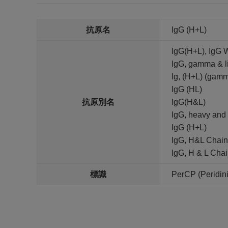
抗原名
IgG (H+L)
IgG(H+L), IgG 
IgG, gamma & li
Ig, (H+L) (gamm
IgG (HL)
抗原別名
IgG(H&L)
IgG, heavy and 
IgG (H+L)
IgG, H&L Chain
IgG, H & L Cha
標識
PerCP (Peridini