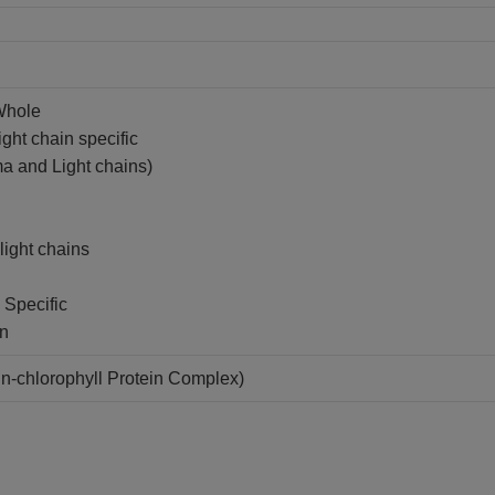
Whole
ght chain specific
a and Light chains)
light chains
 Specific
in
n-chlorophyll Protein Complex)