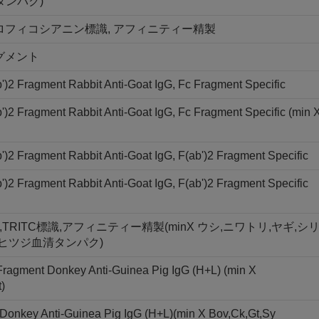
タンパク)
メント, アロフィコシアニン標識, アフィニティー精製
フラグメント
)2 Fragment Rabbit Anti-Goat IgG, Fc Fragment Specific
)2 Fragment Rabbit Anti-Goat IgG, Fc Fragment Specific (min 
)2 Fragment Rabbit Anti-Goat IgG, F(ab')2 Fragment Specific
)2 Fragment Rabbit Anti-Goat IgG, F(ab')2 Fragment Specific
ント,TRITC標識,アフィニティー精製(minX ウシ,ニワトリ,ヤギ,シ
,ヒツジ血清タンパク)
 Fragment Donkey Anti-Guinea Pig IgG (H+L) (min X
)
 Donkey Anti-Guinea Pig IgG (H+L)(min X Bov,Ck,Gt,Sy