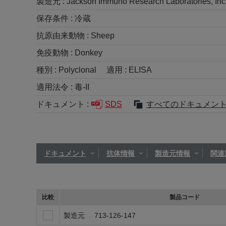
製造元 :
Jackson Immuno Research Laboratories, Inc
保存条件 :
冷蔵
抗原由来動物 :
Sheep
免疫動物 :
Donkey
種別 :
Polyclonal
適用 :
ELISA
適用法令 :
毒-II
ドキュメント :
SDS
すべてのドキュメン
ドキュメント
抗体情報
製造元情報
関連
比較
製品コード
製造元
713-126-147