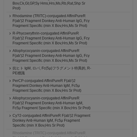
Bov,Ck,Gt,GP,Sy Hms,Hrs,Ms,Rb,Rat,Shp Sr
Prot)
Rhodamine (TRITC)-conjugated AffiniPureR
F(ab')2 Fragment Donkey Anti-Human IgG, Fcγ
Fragment Specific (min X Bov,Hrs,Ms Sr Prot)
R-Phycoerythrin-conjugated AffiniPureR
F(ab')2 Fragment Donkey Anti-Human IgG, Fcγ
Fragment Specific (min X Bov,Hrs,Ms Sr Prot)
Allophycocyanin-conjugated AffiniPureR
F(ab')2 Fragment Donkey Anti-Human IgG, Fcγ
Fragment Specific (min X Bov,Hrs,Ms Sr Prot)
抗ヒト IgM, ロバ, Fc(5μ)フラグメント特異的, R-
PE標識
PerCP-conjugated AffiniPureR F(ab')2
Fragment Donkey Anti-Human IgM, Fc5μ
Fragment Specific (min X Bov,Hrs Sr Prot)
Allophycocyanin-conjugated AffiniPureR
F(ab')2 Fragment Donkey Anti-Human IgM,
Fc5μ Fragment Specific (min X Bov,Hrs Sr Prot)
Cy?2-conjugated AffiniPureR F(ab')2 Fragment
Donkey Anti-Human IgM, Fc5μ Fragment
Specific (min X Bov,Hrs Sr Prot)
Rhodamine (TRITC)-conjugated AffiniPureR