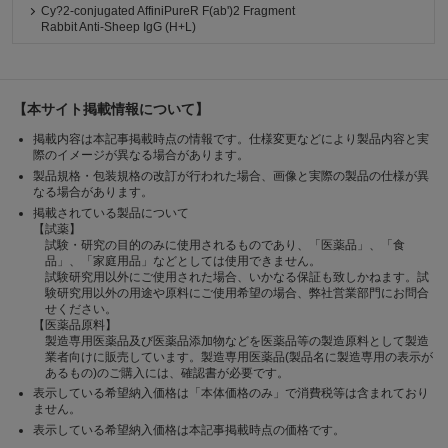
Cy?2-conjugated AffiniPureR F(ab')2 Fragment
Rabbit Anti-Sheep IgG (H+L)
【本サイト掲載情報について】
掲載内容は本記事掲載時点の情報です。仕様変更などにより製品内容と実
際のイメージが異なる場合があります。
製品規格・包装規格の改訂が行われた場合、画像と実際の製品の仕様が異
なる場合があります。
掲載されている製品について
【試薬】
試験・研究の目的のみに使用されるものであり、「医薬品」、「食
品」、「家庭用品」などとしては使用できません。
試験研究用以外にご使用された場合、いかなる保証も致しかねます。試
験研究用以外の用途や原料にご使用希望の場合、弊社営業部門にお問合
せください。
【医薬品原料】
製造専用医薬品及び医薬品添加物などを医薬品等の製造原料として製造
業者向けに販売しています。製造専用医薬品(製品名に製造専用の表示が
あるもの)のご購入には、確認書が必要です。
表示している希望納入価格は「本体価格のみ」で消費税等は含まれており
ません。
表示している希望納入価格は本記事掲載時点の価格です。