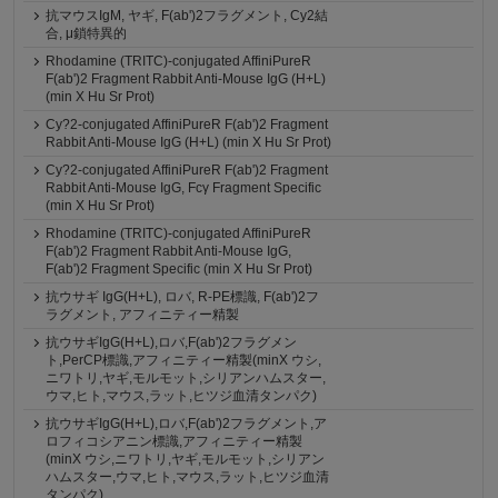
抗マウスIgM, ヤギ, F(ab')2フラグメント, Cy2結
合, μ鎖特異的
Rhodamine (TRITC)-conjugated AffiniPureR
F(ab')2 Fragment Rabbit Anti-Mouse IgG (H+L)
(min X Hu Sr Prot)
Cy?2-conjugated AffiniPureR F(ab')2 Fragment
Rabbit Anti-Mouse IgG (H+L) (min X Hu Sr Prot)
Cy?2-conjugated AffiniPureR F(ab')2 Fragment
Rabbit Anti-Mouse IgG, Fcγ Fragment Specific
(min X Hu Sr Prot)
Rhodamine (TRITC)-conjugated AffiniPureR
F(ab')2 Fragment Rabbit Anti-Mouse IgG,
F(ab')2 Fragment Specific (min X Hu Sr Prot)
抗ウサギ IgG(H+L), ロバ, R-PE標識, F(ab')2フ
ラグメント, アフィニティー精製
抗ウサギIgG(H+L),ロバ,F(ab')2フラグメン
ト,PerCP標識,アフィニティー精製(minX ウシ,
ニワトリ,ヤギ,モルモット,シリアンハムスター,
ウマ,ヒト,マウス,ラット,ヒツジ血清タンパク)
抗ウサギIgG(H+L),ロバ,F(ab')2フラグメント,ア
ロフィコシアニン標識,アフィニティー精製
(minX ウシ,ニワトリ,ヤギ,モルモット,シリアン
ハムスター,ウマ,ヒト,マウス,ラット,ヒツジ血清
タンパク)