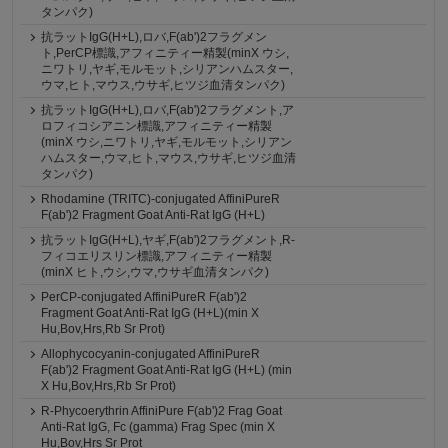
タンパク)
抗ラットIgG(H+L),ロバ,F(ab')2フラグメン
ト,PerCP標識,アフィニティー精製(minX ウシ,
ニワトリ,ヤギ,モルモット,シリアンハムスター,
ウマ,ヒト,マウス,ウサギ,ヒツジ血清タンパク)
抗ラットIgG(H+L),ロバ,F(ab')2フラグメント,ア
ロフィコシアニン標識,アフィニティー精製
(minX ウシ,ニワトリ,ヤギ,モルモット,シリアン
ハムスター,ウマ,ヒト,マウス,ウサギ,ヒツジ血清
タンパク)
Rhodamine (TRITC)-conjugated AffiniPureR
F(ab')2 Fragment Goat Anti-Rat IgG (H+L)
抗ラットIgG(H+L),ヤギ,F(ab')2フラグメント,R-
フィコエリスリン標識,アフィニティー精製
(minX ヒト,ウシ,ウマ,ウサギ血清タンパク)
PerCP-conjugated AffiniPureR F(ab')2
Fragment Goat Anti-Rat IgG (H+L)(min X
Hu,Bov,Hrs,Rb Sr Prot)
Allophycocyanin-conjugated AffiniPureR
F(ab')2 Fragment Goat Anti-Rat IgG (H+L) (min
X Hu,Bov,Hrs,Rb Sr Prot)
R-Phycoerythrin AffiniPure F(ab')2 Frag Goat
Anti-Rat IgG, Fc (gamma) Frag Spec (min X
Hu,Bov,Hrs Sr Prot