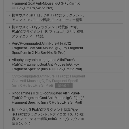
Fragment Goat Anti-Mouse IgG (H+L)(min X
Hu,Bov,Hrs,Rb,Sw Sr Prot)
抗マウスIgG(H+L) , ヤギ, F(ab')2フラグメント,
アロフィコシアニン標識, アフィニティー精製,
抗マウスIgG Fcγフラグメント特異的, ヤギ,
F(ab')2フラグメント, R-フィコエリスリン標識,
アフィニティー精製,
PerCP-conjugated AffiniPureR F(ab')2
Fragment Goat Anti-Mouse IgG, Fcγ Fragment
Specific(min X Hu,Bov,Hrs Sr Prot)
Allophycocyanin-conjugated AffiniPure®
F(ab')2 Fragment Goat Anti-Mouse IgG, Fcγ
Fragment Specific (min X Hu,Bov,Hrs Sr Prot)
Cy?2-conjugated AffiniPureR F(ab')2 Fragment
Goat Anti-Mouse IgG, Fcγ Fragment Specific
(min X Hu,Bov,Hrs Sr Prot)
販売終了
Rhodamine (TRITC)-conjugated AffiniPureR
F(ab')2 Fragment Goat Anti-Mouse IgG, F(ab')2
Fragment Specific (min X Hu,Bov,Hrs Sr Prot)
抗マウスIgG F(ab')2フラグメント特異的,ヤ
ギ,F(ab')2フラグメント,R-フィコエリスリン標
識,アフィニティー精製,(minX ヒト,ウシ,ウマ血
清タンパク)