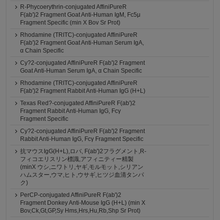
R-Phycoerythrin-conjugated AffiniPureR
F(ab')2 Fragment Goat Anti-Human IgM, Fc5μ
Fragment Specific (min X Bov Sr Prot)
Rhodamine (TRITC)-conjugated AffiniPureR
F(ab')2 Fragment Goat Anti-Human Serum IgA,
α Chain Specific
Cy?2-conjugated AffiniPureR F(ab')2 Fragment
Goat Anti-Human Serum IgA, α Chain Specific
Rhodamine (TRITC)-conjugated AffiniPureR
F(ab')2 Fragment Rabbit Anti-Human IgG (H+L)
Texas Red?-conjugated AffiniPureR F(ab')2
Fragment Rabbit Anti-Human IgG, Fcγ
Fragment Specific
Cy?2-conjugated AffiniPureR F(ab')2 Fragment
Rabbit Anti-Human IgG, Fcγ Fragment Specific
抗マウスIgG(H+L),ロバ, F(ab')2フラグメント,R-
フィコエリスリン標識,アフィニティー精製
(minX ウシ,ニワトリ,ヤギ,モルモット,シリアン
ハムスター,ウマ,ヒト,ウサギ,ヒツジ血清タンパ
ク)
PerCP-conjugated AffiniPureR F(ab')2
Fragment Donkey Anti-Mouse IgG (H+L) (min X
Bov,Ck,Gt,GP,Sy Hms,Hrs,Hu,Rb,Shp Sr Prot)