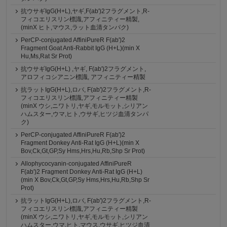
抗ウサギIgG(H+L),ヤギ,F(ab')2フラグメント,R-
フィコエリスリン標識,アフィニティー精製,
(minX ヒト,マウス,ラット血清タンパク)
PerCP-conjugated AffiniPureR F(ab')2
Fragment Goat Anti-Rabbit IgG (H+L)(min X
Hu,Ms,Rat Sr Prot)
抗ウサギIgG(H+L) ,ヤギ, F(ab')2フラグメント,
アロフィコシアニン標識, アフィニティー精製
抗ラットIgG(H+L),ロバ, F(ab')2フラグメント,R-
フィコエリスリン標識,アフィニティー精製
(minX ウシ,ニワトリ,ヤギ,モルモット,シリアン
ハムスター,ウマ,ヒト,ウサギ,ヒツジ血清タンパ
ク)
PerCP-conjugated AffiniPureR F(ab')2
Fragment Donkey Anti-Rat IgG (H+L)(min X
Bov,Ck,Gt,GP,Sy Hms,Hrs,Hu,Rb,Shp Sr Prot)
Allophycocyanin-conjugated AffiniPureR
F(ab')2 Fragment Donkey Anti-Rat IgG (H+L)
(min X Bov,Ck,Gt,GP,Sy Hms,Hrs,Hu,Rb,Shp Sr
Prot)
抗ラットIgG(H+L),ロバ, F(ab')2フラグメント,R-
フィコエリスリン標識,アフィニティー精製
(minX ウシ,ニワトリ,ヤギ,モルモット,シリアン
ハムスター,ウマ,ヒト,マウス,ウサギ,ヒツジ血清