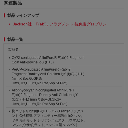
関連製品
製品ラインアップ
Jackson社 F(ab')
フラグメント 抗免疫グロブリン
2
製品一覧
製品名
Cy?2-conjugated AffiniPureR F(ab')2 Fragment
Goat Anti-Bovine IgG (H+L)
PerCP-conjugated AffiniPureR F(ab')2
Fragment Donkey Anti-Chicken IgY (IgG) (H+L)
(min X Bov,Gt,GP,Sy
Hms,Hrs,Hu,Ms,Rb,Rat,Shp Sr Prot)
Allophycocyanin-conjugated AffiniPureR
F(ab')2 Fragment Donkey Anti-Chicken IgY
(IgG) (H+L) (min X Bov,Gt,GP,Sy
Hms,Hrs,Hu,Ms,Rb,Rat,Shp Sr Prot)
抗ニワトリIgY(IgG)(H+L),ロバ,F(ab')2フラグメ
ント,Cy3標識,アフィニティー精製(minX ウシ,
ヤギ,モルモット,シリアンハムスター,ウマ,ヒト,
マウス,ウサギ,ラット,ヒツジ血清タンパク)