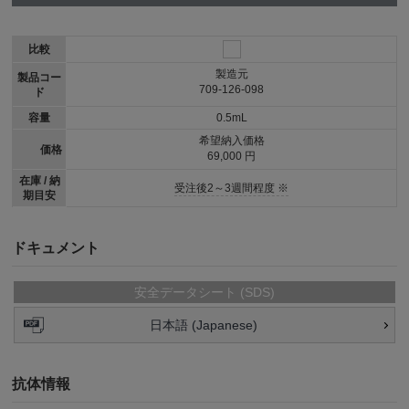
比較
製造元
製品コー
709-126-098
ド
容量
0.5mL
希望納入価格
価格
69,000 円
在庫 / 納
受注後2～3週間程度 ※
期目安
ドキュメント
安全データシート (SDS)
日本語 (Japanese)
抗体情報