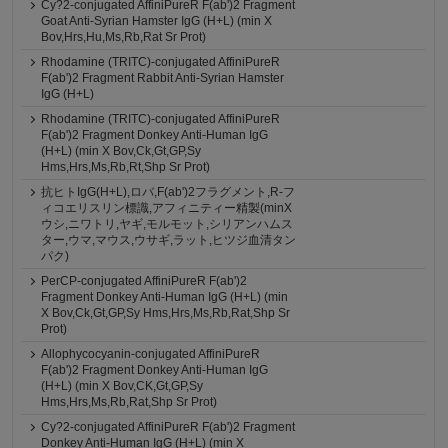
Cy?2-conjugated AffiniPureR F(ab')2 Fragment
Goat Anti-Syrian Hamster IgG (H+L) (min X
Bov,Hrs,Hu,Ms,Rb,Rat Sr Prot)
Rhodamine (TRITC)-conjugated AffiniPureR
F(ab')2 Fragment Rabbit Anti-Syrian Hamster
IgG (H+L)
Rhodamine (TRITC)-conjugated AffiniPureR
F(ab')2 Fragment Donkey Anti-Human IgG
(H+L) (min X Bov,Ck,Gt,GP,Sy
Hms,Hrs,Ms,Rb,Rt,Shp Sr Prot)
抗ヒトIgG(H+L),ロバ,F(ab')2フラグメント,R-フ
ィコエリスリン標識,アフィニティー精製(minX
ウシ,ニワトリ,ヤギ,モルモット,シリアンハムス
ター,ウマ,マウス,ウサギ,ラット,ヒツジ血清タン
パク)
PerCP-conjugated AffiniPureR F(ab')2
Fragment Donkey Anti-Human IgG (H+L) (min
X Bov,Ck,Gt,GP,Sy Hms,Hrs,Ms,Rb,Rat,Shp Sr
Prot)
Allophycocyanin-conjugated AffiniPureR
F(ab')2 Fragment Donkey Anti-Human IgG
(H+L) (min X Bov,CK,Gt,GP,Sy
Hms,Hrs,Ms,Rb,Rat,Shp Sr Prot)
Cy?2-conjugated AffiniPureR F(ab')2 Fragment
Donkey Anti-Human IgG (H+L) (min X