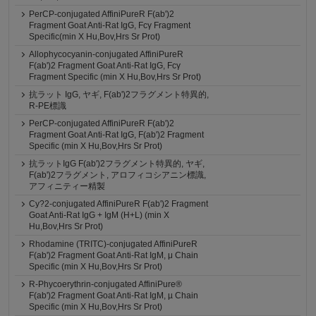
PerCP-conjugated AffiniPureR F(ab')2
Fragment Goat Anti-Rat IgG, Fcγ Fragment
Specific(min X Hu,Bov,Hrs Sr Prot)
Allophycocyanin-conjugated AffiniPureR
F(ab')2 Fragment Goat Anti-Rat IgG, Fcγ
Fragment Specific (min X Hu,Bov,Hrs Sr Prot)
抗ラット IgG, ヤギ, F(ab')2フラグメント特異的,
R-PE標識
PerCP-conjugated AffiniPureR F(ab')2
Fragment Goat Anti-Rat IgG, F(ab')2 Fragment
Specific (min X Hu,Bov,Hrs Sr Prot)
抗ラットIgG F(ab')2フラグメント特異的, ヤギ,
F(ab')2フラグメント, アロフィコシアニン標識,
アフィニティー精製
Cy?2-conjugated AffiniPureR F(ab')2 Fragment
Goat Anti-Rat IgG + IgM (H+L) (min X
Hu,Bov,Hrs Sr Prot)
Rhodamine (TRITC)-conjugated AffiniPureR
F(ab')2 Fragment Goat Anti-Rat IgM, μ Chain
Specific (min X Hu,Bov,Hrs Sr Prot)
R-Phycoerythrin-conjugated AffiniPure®
F(ab')2 Fragment Goat Anti-Rat IgM, µ Chain
Specific (min X Hu,Bov,Hrs Sr Prot)