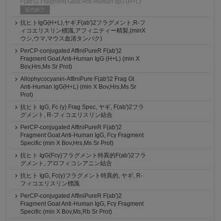
F(ab')2 Fragment Goat Anti-Human IgG (H+L)
販売終了
抗ヒトIgG(H+L),ヤギ,F(ab')2フラグメント,R-フ
ィコエリスリン標識,アフィニティー精製,(minX
ウシ,ウマ,マウス血清タンパク)
PerCP-conjugated AffiniPureR F(ab')2
Fragment Goat Anti-Human IgG (H+L) (min X
Bov,Hrs,Ms Sr Prot)
Allophycocyanin-AffiniPure F(ab')2 Frag Gt
Anti-Human IgG(H+L) (min X Bov,Hrs,Ms Sr
Prot)
抗ヒト IgG, Fc (γ) Frag Spec, ヤギ, F(ab')2フラ
グメント, R-フィコエリスリン結合
PerCP-conjugated AffiniPureR F(ab')2
Fragment Goat Anti-Human IgG, Fcγ Fragment
Specific (min X Bov,Hrs,Ms Sr Prot)
抗ヒト IgG(Fcγ)フラグメント特異的F(ab')2フラ
グメント, アロフィコシアニン結合
抗ヒト IgG, Fc(γ)フラグメント特異的, ヤギ, R-
フィコエリスリン標識
PerCP-conjugated AffiniPureR F(ab')2
Fragment Goat Anti-Human IgG, Fcγ Fragment
Specific (min X Bov,Ms,Rb Sr Prot)