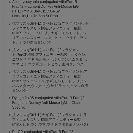
Allophycocyanin-conjugated AffiniPureR
F(ab')2 Fragment Donkey Anti-Mouse IgG
(H+L) (min X Bov,Ck,Gt,GP,Sy
Hms,Hrs,Hu,Rb,Shp Sr Prot)
抗マウスIgG(H+L),ロバ,F(ab')2フラグメント, R-
フィコエリスリン標識,アフィニティー精製,
(minX ウシ、ニワトリ、ヤギ、モルモット、シ
リアンハムスター、ウマ、ヒト、ウサギ、ラッ
ト、ヒツジ血清タンパク)
抗マウスIgG(H+L),ロバ,F(ab')2フラグメン
ト,PerCP標識,アフィニティー精製(minX ウシ,
ニワトリ,ヤギ,モルモット,シリアンハムスター,
ウマ,ヒト,ウサギ,ラット,ヒツジ血清タンパク)
抗マウスIgG(H+L),ロバ,F(ab')2フラグメント,ア
ロフィコシアニン標識,アフィニティー精製
(minX ウシ,ニワトリ,ヤギ,モルモット,シリアン
ハムスター,ウマ,ヒト,ウサギ,ラット,ヒツジ血清
タンパク)
DyLight? 405-conjugated AffiniPureR F(ab')2
Fragment Donkey Anti-Mouse IgM, μ Chain
Specific
抗マウスIgG(H+L),ヤギ,F(ab')2フラグメント,R-
フィコエリスリン標識,アフィニティー精製
(minX ヒト,ウシ,ウマ,ウサギ,ブタ血清タンパク)
PerCP-conjugated AffiniPureR F(ab')2