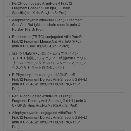
PerCP-conjugated AffiniPureR F(ab')2
Fragment Goat Anti-Rat IgM, μ Chain
Specific(min X Hu,Bov,Hrs Sr Prot)
Allophycocyanin AffiniPure F(ab')2 Fragment
Goat Anti-Rat IgM, mu chain specific (min X
Hu,Bov, Hrs Sr Prot)
Rhodamine (TRITC)-conjugated AffiniPureR
F(ab')2 Fragment Mouse Anti-Rat IgG (H+L)
(min X Hu,Bov,Hrs,Ms,Gt,Rb Sr Prot)
抗ヒツジIgG(H+L),ロバ,F(ab')2フラグメン
ト,TRITC標識,アフィニティー精製(minX ニワト
リ,モルモット,シリアンハムスター,ウマ,ヒト,マ
ウス,ウサギ,ラット血清タンパク)
R-Phycoerythrin-conjugated AffiniPureR
F(ab')2 Fragment Donkey Anti-Sheep IgG (H+L)
(min X Ck,GP,Sy Hms,Hrs,Hu,Ms,Rb,Rat Sr
Prot)
PerCP-conjugated AffiniPureR F(ab')2
Fragment Donkey Anti-Sheep IgG (H+L) (min X
Ck,GP,Sy Hms,Hrs,Hu,Ms,Rb,Rat Sr Prot)
Allophycocyanin-conjugated AffiniPureR
F(ab')2 Fragment Donkey Anti-Sheep IgG (H+L)
(min X Ck,GP,Sy Hms,Hrs,Hu,Ms,Rb,Rat Sr
Prot)