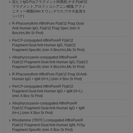
抗ヒトIgG Fcγフラグメント特異的,ヤギ,F(ab')2
フラグメント,アロフィコシアニン標識,アフィ
ニティー精製(min X ウシ,マウス,ウサギ血清タ
ンパク)
R-Phycoerythrin AffiniPure F(ab')2 Frag Goat
Anti-Human IgG, F(ab')2 Frag Spec (min X
Bov,Hrs,Ms Sr Prot)
PerCP-conjugated AffiniPureR F(ab')2
Fragment Goat Anti-Human IgG, F(ab')2
Fragment Specific (min X Bov,Hrs,Ms Sr Prot)
Allophycocyanin-conjugated AffiniPureR
F(ab')2 Fragment Goat Anti-Human IgG, F(ab)'2
Fragment Specific (min X Bov,Hrs,Ms Sr Prot)
R-Phycoerythrin AffiniPure F(ab')2 Frag Gt Anti-
Human IgG + IgM (H+L) (min X Bov Sr Prot)
PerCP-conjugated AffiniPureR F(ab')2
Fragment Goat Anti-Human IgG + IgM (H+L)
(min X Bov Sr Prot)
Allophycocyanin-conjugated AffiniPureR
F(ab')2 Fragment Goat Anti-Human IgG + IgM
(H+L) (min X Bov Sr Prot)
Rhodamine (TRITC)-conjugated AffiniPureR
F(ab')2 Fragment Goat Anti-Human IgM, Fc5μ
Fragment Specific (min X Bov Sr Prot)