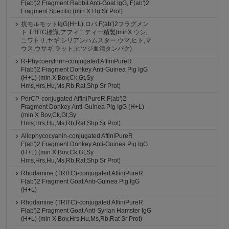
F(ab')2 Fragment Rabbit Anti-Goat IgG, F(ab')2
Fragment Specific (min X Hu Sr Prot)
抗モルモットIgG(H+L),ロバ,F(ab')2フラグメン
ト,TRITC標識,アフィニティー精製(minX ウシ,
ニワトリ,ヤギ,シリアンハムスター,ウマ,ヒト,マ
ウス,ウサギ,ラット,ヒツジ血清タンパク)
R-Phycoerythrin-conjugated AffiniPureR
F(ab')2 Fragment Donkey Anti-Guinea Pig IgG
(H+L) (min X Bov,Ck,Gt,Sy
Hms,Hrs,Hu,Ms,Rb,Rat,Shp Sr Prot)
PerCP-conjugated AffiniPureR F(ab')2
Fragment Donkey Anti-Guinea Pig IgG (H+L)
(min X Bov,Ck,Gt,Sy
Hms,Hrs,Hu,Ms,Rb,Rat,Shp Sr Prot)
Allophycocyanin-conjugated AffiniPureR
F(ab')2 Fragment Donkey Anti-Guinea Pig IgG
(H+L) (min X Bov,Ck,Gt,Sy
Hms,Hrs,Hu,Ms,Rb,Rat,Shp Sr Prot)
Rhodamine (TRITC)-conjugated AffiniPureR
F(ab')2 Fragment Goat Anti-Guinea Pig IgG
(H+L)
Rhodamine (TRITC)-conjugated AffiniPureR
F(ab')2 Fragment Goat Anti-Syrian Hamster IgG
(H+L) (min X Bov,Hrs,Hu,Ms,Rb,Rat Sr Prot)