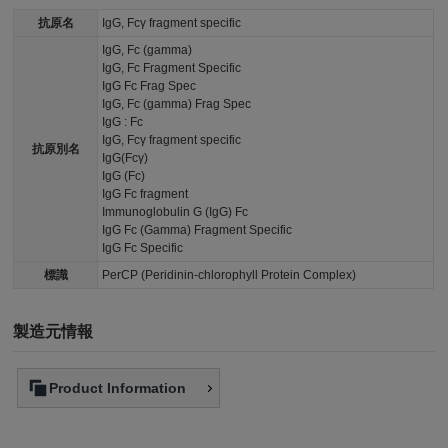
抗原名
IgG, Fcγ fragment specific
IgG, Fc (gamma)
IgG, Fc Fragment Specific
IgG Fc Frag Spec
IgG, Fc (gamma) Frag Spec
IgG : Fc
IgG, Fcγ fragment specific
抗原別名
IgG(Fcγ)
IgG (Fc)
IgG Fc fragment
Immunoglobulin G (IgG) Fc
IgG Fc (Gamma) Fragment Specific
IgG Fc Specific
標識
PerCP (Peridinin-chlorophyll Protein Complex)
製造元情報
Product Information