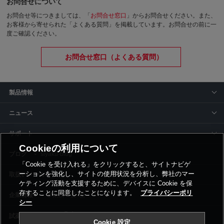
お問合せについて
お問合せ等につきましては、「
お問合せ窓口
」からお問合せください。
また、
お客様から寄せられた「よくある質問」を掲載しています。お問合せの前に一
度ご確認ください。
お問合せ窓口（よくある質問）
製品情報
ニュース
サポート
Cookieの利用について
siyaku-blog
「Cookie を受け入れる」をクリックすると、サイトナビゲ
ーションを強化し、サイトの使用状況を分析し、弊社のマー
取扱いメーカー
ケティング活動を支援するために、デバイスに Cookie を保
存することに同意したことになります。
プライバシーポリ
事業所一覧
シー
Cookie 設定