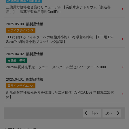
医薬品 製造・品質管理
三薬局方規格適合品にリニューアル 【炭酸水素ナトリウム「製造専
用」】 医薬品製造用原料CertiPro
2025.05.08
新製品情報
ライフサイエンス
TFFにおけるフィルターへの細胞外小胞 (EV) 吸着を抑制 【TFF用 EV-
Save™ 細胞外小胞ブロッキング試薬】
2025.04.02
新製品情報
機器・機材
2025年夏発売予定 ソニー スペクトル型セルソーターFP7000
2025.04.01
新製品情報
ライフサイエンス
新規高耐光性蛍光色素を標識した二次抗体【SPICA Dye™ 標識二次抗
体】
前へ
次へ