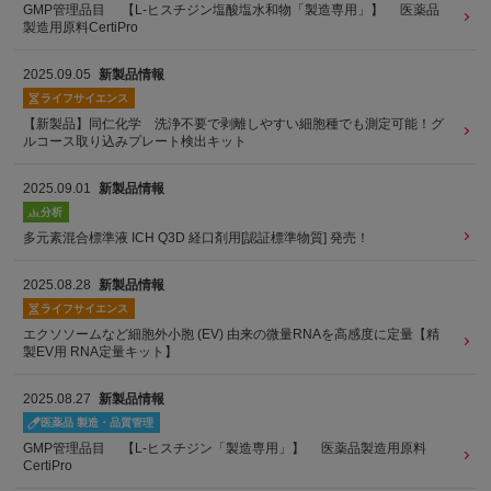
GMP管理品目 【L-ヒスチジン塩酸塩水和物「製造専用」】 医薬品
製造用原料CertiPro
2025.09.05
新製品情報
ライフサイエンス
【新製品】同仁化学 洗浄不要で剥離しやすい細胞種でも測定可能！グ
ルコース取り込みプレート検出キット
2025.09.01
新製品情報
分析
多元素混合標準液 ICH Q3D 経口剤用[認証標準物質] 発売！
2025.08.28
新製品情報
ライフサイエンス
エクソソームなど細胞外小胞 (EV) 由来の微量RNAを高感度に定量【精
製EV用 RNA定量キット】
2025.08.27
新製品情報
医薬品 製造・品質管理
GMP管理品目 【L-ヒスチジン「製造専用」】 医薬品製造用原料
CertiPro