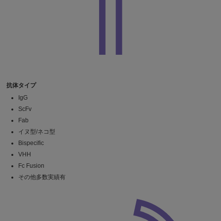
抗体タイプ
IgG
ScFv
Fab
イヌ型/ネコ型
Bispecific
VHH
Fc Fusion
その他多数実績有