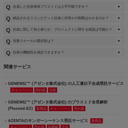
合成した抗体発現プラスミドは入手可能ですか？
納品されるリコンビナント抗体に何等かの制限はかかるのか？
抗体に関して初心者だが、プロジェクトに関する相談は可能か？
培養スケールの選択肢は？
抗体の機能性を保証できますか？
関連サービス
GENEWIZ™ (アゼンタ株式会社) の人工遺伝子合成受託サービス
キャンペーン
売れ筋
注目
GENEWIZ™ (アゼンタ株式会社) のプラスミド全長解析
(Plasmid-EZ)
新商品
キャンペーン
売れ筋
AZENTAのサンガーシーケンス受託サービス
新商品
キャンペーン
売れ筋
短期納
注目