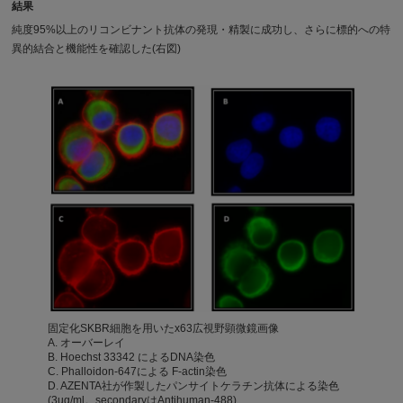
結果
純度95%以上のリコンビナント抗体の発現・精製に成功し、さらに標的への特
異的結合と機能性を確認した(右図)
固定化SKBR細胞を用いたx63広視野顕微鏡画像
A. オーバーレイ
B. Hoechst 33342 によるDNA染色
C. Phalloidon-647による F-actin染色
D. AZENTA社が作製したパンサイトケラチン抗体による染色
(3ug/ml。secondaryはAntihuman-488)