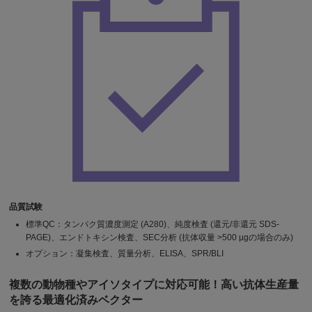
品質試験
標準QC：タンパク質濃度測定 (A280)、純度検査 (還元/非還元 SDS-
PAGE)、エンドトキシン検査、SEC分析 (抗体収量 >500 µgの場合のみ)
オプション：凝集検査、質量分析、ELISA、SPR/BLI
複数の動物種やアイソタイプに対応可能！高い抗体生産量
を誇る最適化済みベクター