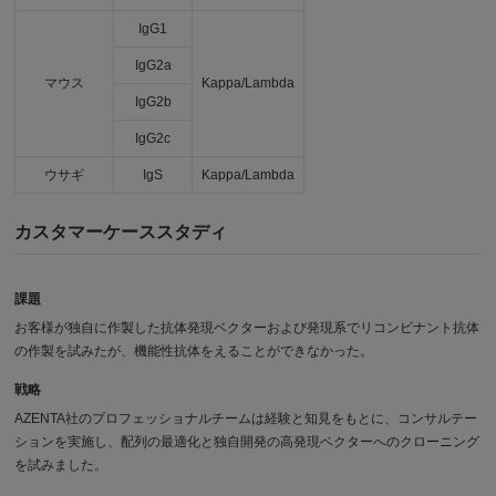
IgG1
IgG2a
マウス
Kappa/Lambda
IgG2b
IgG2c
ウサギ
IgS
Kappa/Lambda
カスタマーケーススタディ
課題
お客様が独自に作製した抗体発現ベクターおよび発現系でリコンビナント抗体
の作製を試みたが、機能性抗体をえることができなかった。
戦略
AZENTA社のプロフェッショナルチームは経験と知見をもとに、コンサルテー
ションを実施し、配列の最適化と独自開発の高発現ベクターへのクローニング
を試みました。