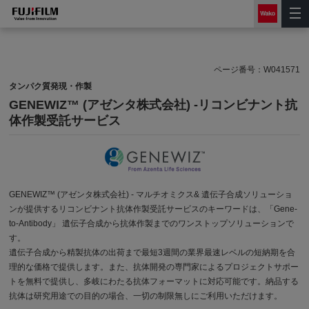
ページ番号：
W041571
タンパク質発現・作製
GENEWIZ™ (アゼンタ株式会社) -リコンビナント抗
体作製受託サービス
GENEWIZ™ (アゼンタ株式会社) - マルチオミクス& 遺伝子合成ソリューショ
ンが提供するリコンビナント抗体作製受託サービスのキーワードは、「Gene-
to-Antibody」 遺伝子合成から抗体作製までのワンストップソリューションで
す。
遺伝子合成から精製抗体の出荷まで最短3週間の業界最速レベルの短納期を合
理的な価格で提供します。また、抗体開発の専門家によるプロジェクトサポー
トを無料で提供し、多岐にわたる抗体フォーマットに対応可能です。納品する
抗体は研究用途での目的の場合、一切の制限無しにご利用いただけます。