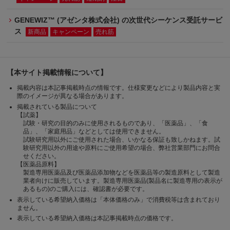
GENEWIZ™ (アゼンタ株式会社) の次世代シーケンス受託サービ
ス
新商品
キャンペーン
売れ筋
【本サイト掲載情報について】
掲載内容は本記事掲載時点の情報です。仕様変更などにより製品内容と実
際のイメージが異なる場合があります。
掲載されている製品について
【試薬】
試験・研究の目的のみに使用されるものであり、「医薬品」、「食
品」、「家庭用品」などとしては使用できません。
試験研究用以外にご使用された場合、いかなる保証も致しかねます。試
験研究用以外の用途や原料にご使用希望の場合、弊社営業部門にお問合
せください。
【医薬品原料】
製造専用医薬品及び医薬品添加物などを医薬品等の製造原料として製造
業者向けに販売しています。製造専用医薬品(製品名に製造専用の表示が
あるもの)のご購入には、確認書が必要です。
表示している希望納入価格は「本体価格のみ」で消費税等は含まれており
ません。
表示している希望納入価格は本記事掲載時点の価格です。