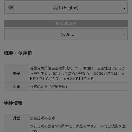
英語 (English)
検査成績書
500mL
概要・使用例
容量分析用酸塩基標準液の一つ。炭酸は二塩基性酸であるか
概要
ら中和するｐHによって対応が異なる。旧の規定度では、ｐ
H約8で0.5N(1/2N)、ｐH約4で1Nである。
用途
強酸の定量（容量分析）
物性情報
外観
無色澄明の液体
水と任意の割合で混和する。大量のエタノールでは沈殿を生
じる。