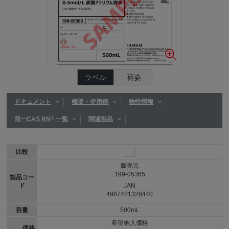
ラベル
荷姿
ドキュメント
概要・使用例
物性情報
®
同一CAS RN
一覧
関連製品
比較
販売元
199-05365
製品コー
ド
JAN
4987481328440
容量
500mL
希望納入価格
価格