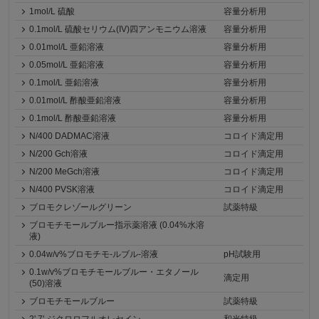
1mol/L 硫酸
容量分析用
0.1mol/L 硫酸セリウム(IV)四アンモニウム溶液
容量分析用
0.01mol/L 亜鉛溶液
容量分析用
0.05mol/L 亜鉛溶液
容量分析用
0.1mol/L 亜鉛溶液
容量分析用
0.01mol/L 酢酸亜鉛溶液
容量分析用
0.1mol/L 酢酸亜鉛溶液
容量分析用
N/400 DADMAC溶液
コロイド滴定用
N/200 Gch溶液
コロイド滴定用
N/200 MeGch溶液
コロイド滴定用
N/400 PVSK溶液
コロイド滴定用
ブロモクレゾールグリーン
試薬特級
ブロモチモールブルー指示薬溶液 (0.04%水溶
液)
0.04w/v%ブロモチモ-ルブル-溶液
pH試験用
0.1w/v%ブロモチモールブルー・エタノール
滴定用
(50)溶液
ブロモチモールブルー
試薬特級