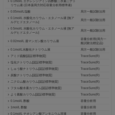
0.1mol/L エチレンジアミン四酢酸二水素二ナト
リウム液 (日本薬局方対応容量分析用標準液)
0.05mol/L塩酸
局方一般試験法用
0.1mol/L 水酸化カリウム・エタノール液 [無ア
局方一般試験法用
ルデヒドエタノール]
0.5mol/L 水酸化カリウム・エタノール液 [無ア
局方一般試験法用
ルデヒドエタノール]
容量分析用(局方一
0.02mol/L 過マンガン酸カリウム液
般試験法標定品)
0.1mol/L水酸化ナトリウム液
局方一般試験法用
アミド硫酸[認証標準物質]
TraceSure(R)
塩化ナトリウム[認証標準物質]
TraceSure(R)
しゅう酸ナトリウム[認証標準物質]
TraceSure(R)
炭酸ナトリウム[認証標準物質]
TraceSure(R)
二クロム酸カリウム[認証標準物質]
TraceSure(R)
フタル酸水素カリウム[認証標準物質]
TraceSure(R)
よう素酸カリウム[認証標準物質]
TraceSure(R)
0.1mol/L 酢酸
容量分析用
1mol/L 酢酸
容量分析用
0.1mol/L チオシアン酸アンモニウム溶液
容量分析用