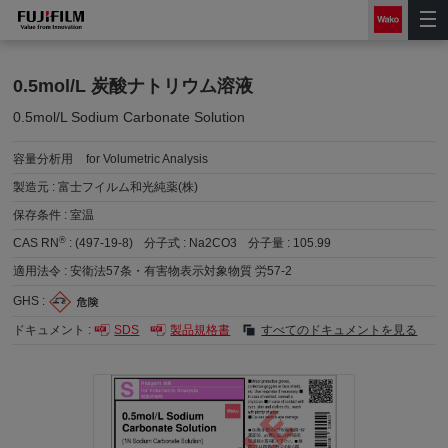
0.5mol/L 炭酸ナトリウム溶液
0.5mol/L Sodium Carbonate Solution
容量分析用
for Volumetric Analysis
製造元 :
富士フイルム和光純薬(株)
保存条件 :
室温
®
CAS RN
:
(497-19-8)
分子式 :
Na2CO3
分子量 :
105.99
適用法令 :
安衛法57条・有害物表示対象物質 労57-2
GHS :
ドキュメント :
SDS
製品規格書
すべてのドキュメントを見る