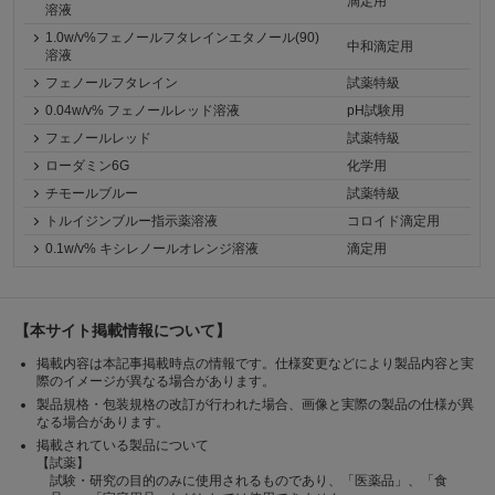
滴定用
溶液
1.0w/v%フェノールフタレインエタノール(90)
中和滴定用
溶液
フェノールフタレイン
試薬特級
0.04w/v% フェノールレッド溶液
pH試験用
フェノールレッド
試薬特級
ローダミン6G
化学用
チモールブルー
試薬特級
トルイジンブルー指示薬溶液
コロイド滴定用
0.1w/v% キシレノールオレンジ溶液
滴定用
【本サイト掲載情報について】
掲載内容は本記事掲載時点の情報です。仕様変更などにより製品内容と実
際のイメージが異なる場合があります。
製品規格・包装規格の改訂が行われた場合、画像と実際の製品の仕様が異
なる場合があります。
掲載されている製品について
【試薬】
試験・研究の目的のみに使用されるものであり、「医薬品」、「食