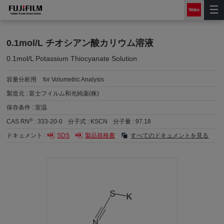
0.1mol/L チオシアン酸カリウム溶液
0.1mol/L Potassium Thiocyanate Solution
容量分析用
for Volumetric Analysis
製造元 :
富士フイルム和光純薬(株)
保存条件 :
室温
®
CAS RN
:
333-20-0
分子式 :
KSCN
分子量 :
97.18
ドキュメント :
SDS
製品規格書
すべてのドキュメントを見る