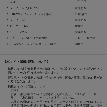
中和滴定用
溶液
フェノールフタレイン
試薬特級
0.04w/v% フェノールレッド溶液
pH試験用
フェノールレッド
試薬特級
ローダミン6G
化学用
チモールブルー
試薬特級
トルイジンブルー指示薬溶液
コロイド滴定用
0.1w/v% キシレノールオレンジ溶液
滴定用
【本サイト掲載情報について】
掲載内容は本記事掲載時点の情報です。仕様変更などにより製品内容と実
際のイメージが異なる場合があります。
製品規格・包装規格の改訂が行われた場合、画像と実際の製品の仕様が異
なる場合があります。
掲載されている製品について
【試薬】
試験・研究の目的のみに使用されるものであり、「医薬品」、「食
品」、「家庭用品」などとしては使用できません。
試験研究用以外にご使用された場合、いかなる保証も致しかねます。試
験研究用以外の用途や原料にご使用希望の場合、弊社営業部門にお問合