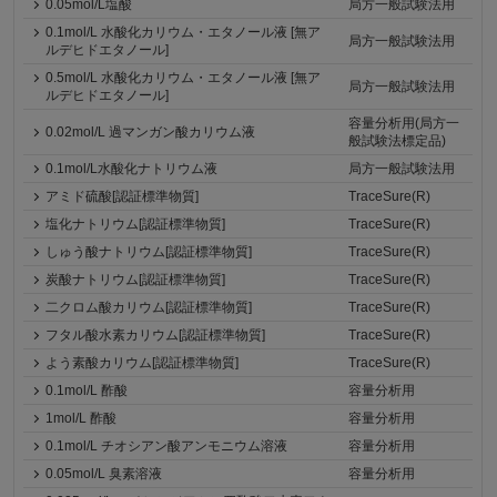
0.05mol/L塩酸
局方一般試験法用
0.1mol/L 水酸化カリウム・エタノール液 [無ア
局方一般試験法用
ルデヒドエタノール]
0.5mol/L 水酸化カリウム・エタノール液 [無ア
局方一般試験法用
ルデヒドエタノール]
容量分析用(局方一
0.02mol/L 過マンガン酸カリウム液
般試験法標定品)
0.1mol/L水酸化ナトリウム液
局方一般試験法用
アミド硫酸[認証標準物質]
TraceSure(R)
塩化ナトリウム[認証標準物質]
TraceSure(R)
しゅう酸ナトリウム[認証標準物質]
TraceSure(R)
炭酸ナトリウム[認証標準物質]
TraceSure(R)
二クロム酸カリウム[認証標準物質]
TraceSure(R)
フタル酸水素カリウム[認証標準物質]
TraceSure(R)
よう素酸カリウム[認証標準物質]
TraceSure(R)
0.1mol/L 酢酸
容量分析用
1mol/L 酢酸
容量分析用
0.1mol/L チオシアン酸アンモニウム溶液
容量分析用
0.05mol/L 臭素溶液
容量分析用