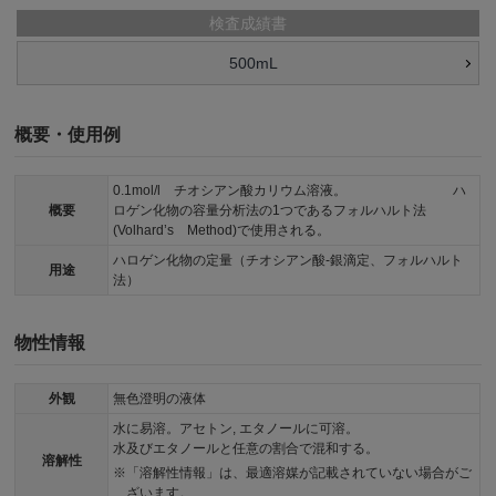
検査成績書
500mL
概要・使用例
0.1mol/l チオシアン酸カリウム溶液。 ハ
概要
ロゲン化物の容量分析法の1つであるフォルハルト法
(Volhard’s Method)で使用される。
ハロゲン化物の定量（チオシアン酸-銀滴定、フォルハルト
用途
法）
物性情報
外観
無色澄明の液体
水に易溶。アセトン, エタノールに可溶。
水及びエタノールと任意の割合で混和する。
溶解性
「溶解性情報」は、最適溶媒が記載されていない場合がご
ざいます。