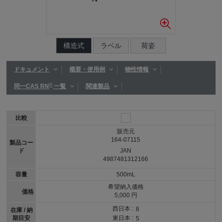
構造式
ラベル
荷姿
ドキュメント
概要・使用例
物性情報
®
同一CAS RN
一覧
関連製品
比較
販売元
164-07115
製品コー
ド
JAN
4987481312166
容量
500mL
希望納入価格
価格
5,000 円
西日本 :
8
在庫 / 納
期目安
東日本 :
5