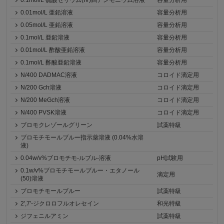
0.1mol/L 硫酸セリウム(IV)四アンモニウム溶液
容量分析用
0.01mol/L 亜鉛溶液
容量分析用
0.05mol/L 亜鉛溶液
容量分析用
0.1mol/L 亜鉛溶液
容量分析用
0.01mol/L 酢酸亜鉛溶液
容量分析用
0.1mol/L 酢酸亜鉛溶液
容量分析用
N/400 DADMAC溶液
コロイド滴定用
N/200 Gch溶液
コロイド滴定用
N/200 MeGch溶液
コロイド滴定用
N/400 PVSK溶液
コロイド滴定用
ブロモクレゾールグリーン
試薬特級
ブロモチモールブルー指示薬溶液 (0.04%水溶
液)
0.04w/v%ブロモチモ-ルブル-溶液
pH試験用
0.1w/v%ブロモチモールブルー・エタノール
滴定用
(50)溶液
ブロモチモールブルー
試薬特級
2',7'-ジクロロフルオレセイン
和光特級
ジフェニルアミン
試薬特級