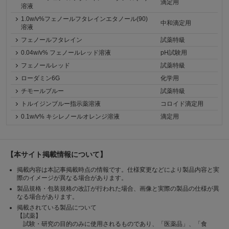
滴定用
溶液
1.0w/v%フェノールフタレインエタノール(90)
中和滴定用
溶液
フェノールフタレイン
試薬特級
0.04w/v% フェノールレッド溶液
pH試験用
フェノールレッド
試薬特級
ローダミン6G
化学用
チモールブルー
試薬特級
トルイジンブルー指示薬溶液
コロイド滴定用
0.1w/v% キシレノールオレンジ溶液
滴定用
【本サイト掲載情報について】
掲載内容は本記事掲載時点の情報です。仕様変更などにより製品内容と実
際のイメージが異なる場合があります。
製品規格・包装規格の改訂が行われた場合、画像と実際の製品の仕様が異
なる場合があります。
掲載されている製品について
【試薬】
試験・研究の目的のみに使用されるものであり、「医薬品」、「食