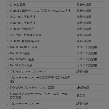
1mol/L 硫酸
容量分析用
0.1mol/L 硫酸セリウム(IV)四アンモニウム溶液
容量分析用
0.01mol/L 亜鉛溶液
容量分析用
0.05mol/L 亜鉛溶液
容量分析用
0.1mol/L 亜鉛溶液
容量分析用
0.01mol/L 酢酸亜鉛溶液
容量分析用
0.1mol/L 酢酸亜鉛溶液
容量分析用
N/400 DADMAC溶液
コロイド滴定用
N/200 Gch溶液
コロイド滴定用
N/200 MeGch溶液
コロイド滴定用
N/400 PVSK溶液
コロイド滴定用
ブロモクレゾールグリーン
試薬特級
ブロモチモールブルー指示薬溶液 (0.04%水溶
液)
0.04w/v%ブロモチモ-ルブル-溶液
pH試験用
0.1w/v%ブロモチモールブルー・エタノール
滴定用
(50)溶液
ブロモチモールブルー
試薬特級