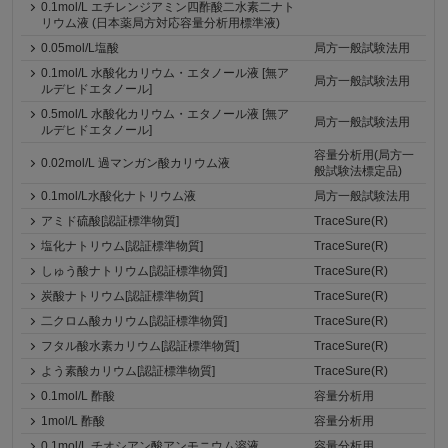
0.1mol/L エチレンジアミン四酢酸二水素二ナト
リウム液 (日本薬局方対応容量分析用標準液)
0.05mol/L塩酸
局方一般試験法用
0.1mol/L 水酸化カリウム・エタノール液 [無ア
局方一般試験法用
ルデヒドエタノール]
0.5mol/L 水酸化カリウム・エタノール液 [無ア
局方一般試験法用
ルデヒドエタノール]
容量分析用(局方一
0.02mol/L 過マンガン酸カリウム液
般試験法標定品)
0.1mol/L水酸化ナトリウム液
局方一般試験法用
アミド硫酸[認証標準物質]
TraceSure(R)
塩化ナトリウム[認証標準物質]
TraceSure(R)
しゅう酸ナトリウム[認証標準物質]
TraceSure(R)
炭酸ナトリウム[認証標準物質]
TraceSure(R)
二クロム酸カリウム[認証標準物質]
TraceSure(R)
フタル酸水素カリウム[認証標準物質]
TraceSure(R)
よう素酸カリウム[認証標準物質]
TraceSure(R)
0.1mol/L 酢酸
容量分析用
1mol/L 酢酸
容量分析用
0.1mol/L チオシアン酸アンモニウム溶液
容量分析用