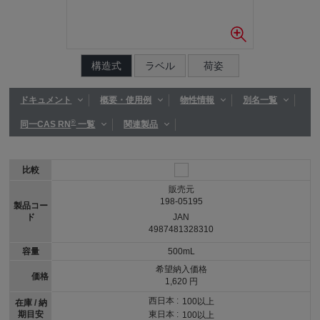
構造式
ラベル
荷姿
ドキュメント
概要・使用例
物性情報
別名一覧
®
同一CAS RN
一覧
関連製品
比較
販売元
198-05195
製品コー
ド
JAN
4987481328310
容量
500mL
希望納入価格
価格
1,620 円
西日本 :
100以上
在庫 / 納
期目安
東日本 :
100以上