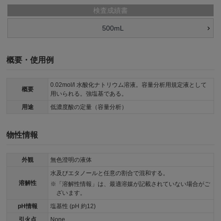
検査成績書
500mL
概要・使用例
0.02mol/l 水酸化ナトリウム溶液。容量分析用規定液として
概要
用いられる。強塩基である。
用途
低濃度酸の定量（容量分析）
物性情報
外観
無色澄明の液体
水及びエタノールと任意の割合で混和する。
溶解性
「溶解性情報」は、最適溶媒が記載されていない場合がご
ざいます。
pH情報
塩基性 (pH 約12)
引火点
None