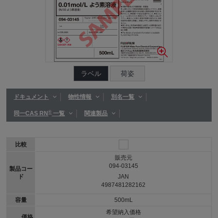
ラベル
荷姿
ドキュメント
物性情報
別名一覧
®
同一CAS RN
一覧
関連製品
比較
販売元
094-03145
製品コー
ド
JAN
4987481282162
容量
500mL
希望納入価格
価格