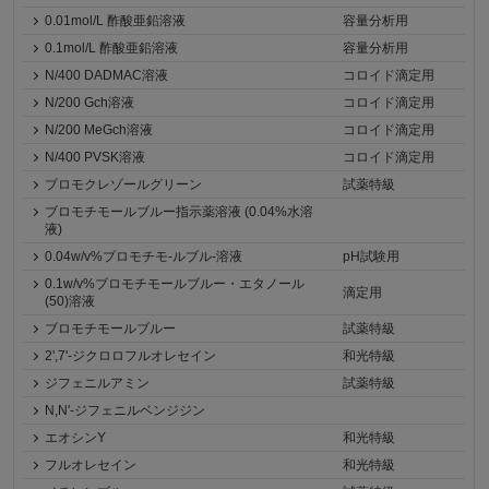
0.01mol/L 酢酸亜鉛溶液
容量分析用
0.1mol/L 酢酸亜鉛溶液
容量分析用
N/400 DADMAC溶液
コロイド滴定用
N/200 Gch溶液
コロイド滴定用
N/200 MeGch溶液
コロイド滴定用
N/400 PVSK溶液
コロイド滴定用
ブロモクレゾールグリーン
試薬特級
ブロモチモールブルー指示薬溶液 (0.04%水溶
液)
0.04w/v%ブロモチモ-ルブル-溶液
pH試験用
0.1w/v%ブロモチモールブルー・エタノール
滴定用
(50)溶液
ブロモチモールブルー
試薬特級
2',7'-ジクロロフルオレセイン
和光特級
ジフェニルアミン
試薬特級
N,N'-ジフェニルベンジジン
エオシンY
和光特級
フルオレセイン
和光特級