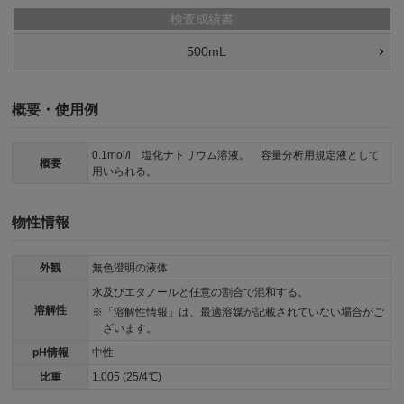
検査成績書
500mL
概要・使用例
0.1mol/l 塩化ナトリウム溶液。 容量分析用規定液として
概要
用いられる。
物性情報
外観
無色澄明の液体
水及びエタノールと任意の割合で混和する。
溶解性
「溶解性情報」は、最適溶媒が記載されていない場合がご
ざいます。
pH情報
中性
比重
1.005 (25/4℃)