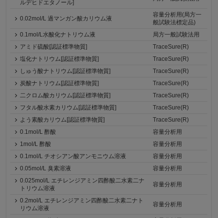
ルデヒドエタノール]
容量分析用(局方一
0.02mol/L 過マンガン酸カリウム液
般試験法標定品)
0.1mol/L水酸化ナトリウム液
局方一般試験法用
アミド硫酸[認証標準物質]
TraceSure(R)
塩化ナトリウム[認証標準物質]
TraceSure(R)
しゅう酸ナトリウム[認証標準物質]
TraceSure(R)
炭酸ナトリウム[認証標準物質]
TraceSure(R)
二クロム酸カリウム[認証標準物質]
TraceSure(R)
フタル酸水素カリウム[認証標準物質]
TraceSure(R)
よう素酸カリウム[認証標準物質]
TraceSure(R)
0.1mol/L 酢酸
容量分析用
1mol/L 酢酸
容量分析用
0.1mol/L チオシアン酸アンモニウム溶液
容量分析用
0.05mol/L 臭素溶液
容量分析用
0.025mol/L エチレンジアミン四酢酸二水素二ナ
容量分析用
トリウム溶液
0.2mol/L エチレンジアミン四酢酸二水素二ナト
容量分析用
リウム溶液