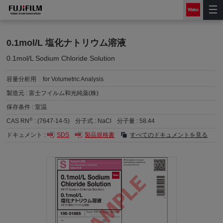
0.1mol/L 塩化ナトリウム溶液
0.1mol/L Sodium Chloride Solution
容量分析用
for Volumetric Analysis
製造元 :
富士フイルム和光純薬(株)
保存条件 :
室温
®
CAS RN
:
(7647-14-5)
分子式 :
NaCl
分子量 :
58.44
ドキュメント :
SDS
製品規格書
すべてのドキュメントを見る