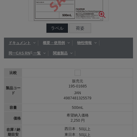
ラベル
荷姿
ドキュメント
概要・使用例
物性情報
®
同一CAS RN
一覧
関連製品
比較
販売元
195-01685
製品コー
ド
JAN
4987481325579
容量
500mL
希望納入価格
価格
2,250 円
西日本 :
50以上
在庫 / 納
期目安
東日本 :
50以上