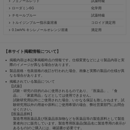
フェノールレッド
試薬特級
ローダミン6G
化学用
チモールブルー
試薬特級
トルイジンブルー指示薬溶液
コロイド滴定用
0.1w/v% キシレノールオレンジ溶液
滴定用
【本サイト掲載情報について】
掲載内容は本記事掲載時点の情報です。仕様変更などにより製品内容と実
際のイメージが異なる場合があります。
製品規格・包装規格の改訂が行われた場合、画像と実際の製品の仕様が異
なる場合があります。
掲載されている製品について
【試薬】
試験・研究の目的のみに使用されるものであり、「医薬品」、「食
品」、「家庭用品」などとしては使用できません。
試験研究用以外にご使用された場合、いかなる保証も致しかねます。試
験研究用以外の用途や原料にご使用希望の場合、弊社営業部門にお問合
せください。
【医薬品原料】
製造専用医薬品及び医薬品添加物などを医薬品等の製造原料として製造
業者向けに販売しています。製造専用医薬品(製品名に製造専用の表示が
あるもの)のご購入には、確認書が必要です。