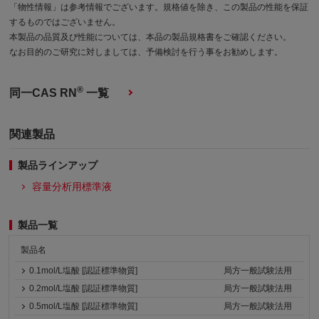
「物性情報」は参考情報でございます。規格値を除き、この製品の性能を保証
するものではございません。
本製品の品質及び性能については、本品の製品規格書をご確認ください。
なお目的のご研究に対しましては、予備検討を行う事をお勧めします。
®
同一CAS RN
一覧
関連製品
製品ラインアップ
容量分析用標準液
製品一覧
製品名
0.1mol/L塩酸 [認証標準物質]
局方一般試験法用
0.2mol/L塩酸 [認証標準物質]
局方一般試験法用
0.5mol/L塩酸 [認証標準物質]
局方一般試験法用