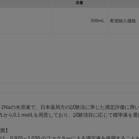
容量
500mL
希望納入価格
･2Naの水溶液で、日本薬局方の試験法に準じた滴定評価に用
mol/Lから0.1 mol/Lを用意しており、試験項目に応じて標準液を
範囲】
、0.970～1.030 のファクターに入る滴定液を使用する