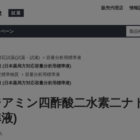
販売代理店
情報
ンペーン
製品
応試薬(試薬・試液)
容量分析用標準液
液 (日本薬局方対応容量分析用標準液)
認定標準物質
容量分析用標準液
液 (日本薬局方対応容量分析用標準液)
チレンジアミン四酢酸二水素二
液)
/L