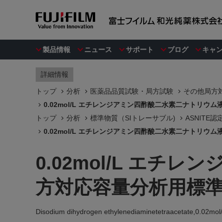
製品情報
ニュース
サポート
ブログ
キャ
詳細情報
トップ
分析
医薬品品質試験・局方試験
その他局方対
0.02mol/L エチレンジアミン四酢酸二水素二ナトリウム
トップ
分析
標準物質（SIトレーサブル)
ASNITE
0.02mol/L エチレンジアミン四酢酸二水素二ナトリウム
0.02mol/L エ
方対応容量分析用標準
Disodium dihydrogen ethylenediaminetetraacetate,0.02mol