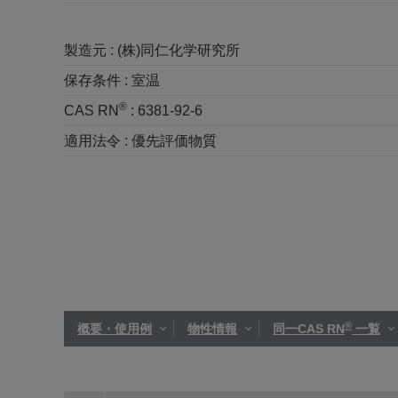
製造元 :
(株)同仁化学研究所
保存条件 :
室温
®
CAS RN
:
6381-92-6
適用法令 :
優先評価物質
®
概要・使用例
物性情報
同一CAS RN
一覧