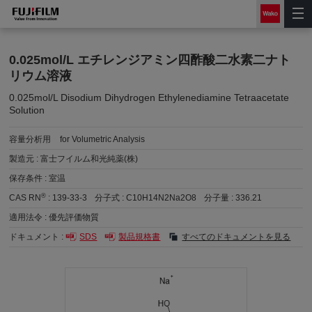
0.025mol/L エチレンジアミン四酢酸二水素二ナト
リウム溶液
0.025mol/L Disodium Dihydrogen Ethylenediamine Tetraacetate
Solution
容量分析用
for Volumetric Analysis
製造元 :
富士フイルム和光純薬(株)
保存条件 :
室温
®
CAS RN
:
139-33-3
分子式 :
C10H14N2Na2O8
分子量 :
336.21
適用法令 :
優先評価物質
ドキュメント :
SDS
製品規格書
すべてのドキュメントを見る