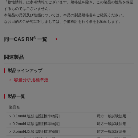
「物性情報」は参考情報でございます。規格値を除き、この製品の性能を保証
するものではございません。
本製品の品質及び性能については、本品の製品規格書をご確認ください。
なお目的のご研究に対しましては、予備検討を行う事をお勧めします。
®
同一CAS RN
一覧
関連製品
製品ラインアップ
容量分析用標準液
製品一覧
製品名
0.1mol/L塩酸 [認証標準物質]
局方一般試験法用
0.2mol/L塩酸 [認証標準物質]
局方一般試験法用
0.5mol/L塩酸 [認証標準物質]
局方一般試験法用