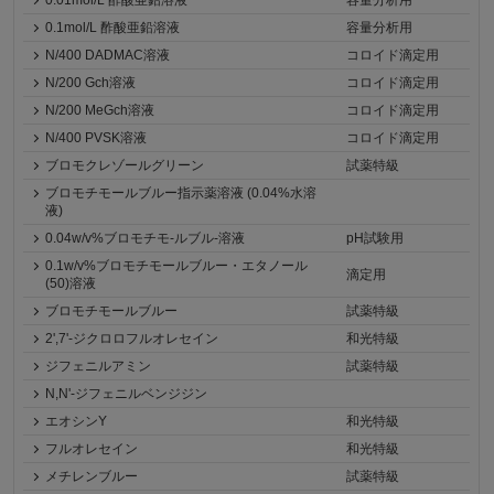
0.01mol/L 酢酸亜鉛溶液
容量分析用
0.1mol/L 酢酸亜鉛溶液
容量分析用
N/400 DADMAC溶液
コロイド滴定用
N/200 Gch溶液
コロイド滴定用
N/200 MeGch溶液
コロイド滴定用
N/400 PVSK溶液
コロイド滴定用
ブロモクレゾールグリーン
試薬特級
ブロモチモールブルー指示薬溶液 (0.04%水溶
液)
0.04w/v%ブロモチモ-ルブル-溶液
pH試験用
0.1w/v%ブロモチモールブルー・エタノール
滴定用
(50)溶液
ブロモチモールブルー
試薬特級
2',7'-ジクロロフルオレセイン
和光特級
ジフェニルアミン
試薬特級
N,N'-ジフェニルベンジジン
エオシンY
和光特級
フルオレセイン
和光特級
メチレンブルー
試薬特級