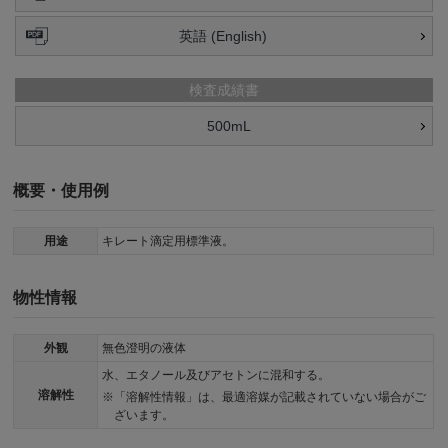
英語 (English)
検査成績書
500mL
概要・使用例
用途
キレート滴定用標準液。
物性情報
外観
無色澄明の液体
水、エタノール及びアセトンに混和する。
溶解性
「溶解性情報」は、最適溶媒が記載されていない場合がご
ざいます。