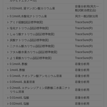
ルデヒドエタノール]
容量分析用(局方一
0.02mol/L 過マンガン酸カリウム液
般試験法標定品)
0.1mol/L水酸化ナトリウム液
局方一般試験法用
アミド硫酸[認証標準物質]
TraceSure(R)
塩化ナトリウム[認証標準物質]
TraceSure(R)
しゅう酸ナトリウム[認証標準物質]
TraceSure(R)
炭酸ナトリウム[認証標準物質]
TraceSure(R)
二クロム酸カリウム[認証標準物質]
TraceSure(R)
フタル酸水素カリウム[認証標準物質]
TraceSure(R)
よう素酸カリウム[認証標準物質]
TraceSure(R)
0.1mol/L 酢酸
容量分析用
1mol/L 酢酸
容量分析用
0.1mol/L チオシアン酸アンモニウム溶液
容量分析用
0.05mol/L 臭素溶液
容量分析用
0.2mol/L エチレンジアミン四酢酸二水素二ナト
容量分析用
リウム溶液
0.01mol/L 塩酸
容量分析用
0.02mol/L 塩酸
容量分析用