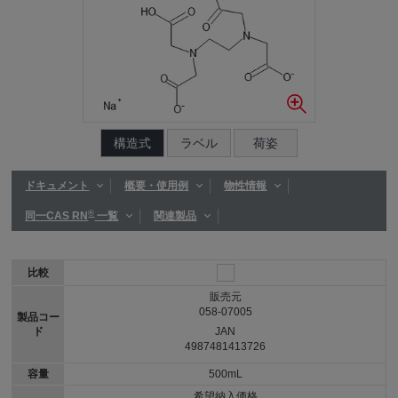
構造式
ラベル
荷姿
ドキュメント
概要・使用例
物性情報
®
同一CAS RN
一覧
関連製品
比較
販売元
058-07005
製品コー
ド
JAN
4987481413726
容量
500mL
希望納入価格