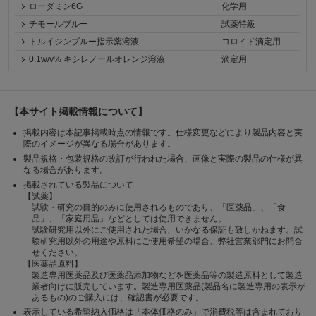
ローダミン6G
化学用
チモールブルー
試薬特級
トルイジンブルー指示薬溶液
コロイド滴定用
0.1w/v% キシレノールオレンジ溶液
滴定用
【本サイト掲載情報について】
掲載内容は本記事掲載時点の情報です。仕様変更などにより製品内容と実
際のイメージが異なる場合があります。
製品規格・包装規格の改訂が行われた場合、画像と実際の製品の仕様が異
なる場合があります。
掲載されている製品について
【試薬】
試験・研究の目的のみに使用されるものであり、「医薬品」、「食
品」、「家庭用品」などとしては使用できません。
試験研究用以外にご使用された場合、いかなる保証も致しかねます。試
験研究用以外の用途や原料にご使用希望の場合、弊社営業部門にお問合
せください。
【医薬品原料】
製造専用医薬品及び医薬品添加物などを医薬品等の製造原料として製造
業者向けに販売しています。製造専用医薬品(製品名に製造専用の表示が
あるもの)のご購入には、確認書が必要です。
表示している希望納入価格は「本体価格のみ」で消費税等は含まれており