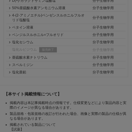
D(+)-ガラクトサミン塩酸塩
分子生物学用
50%亜硫酸水素アンモニウム溶液
分子生物学用
4-(2-アミノエチル)ベンゼンスルホニルフルオ
分子生物学用
リド塩酸塩
ベタイン溶液
分子生物学用
ベンジルスルホニル=フルオリド
分子生物学用
塩化セシウム
分子生物学用
塩化ルビジウム
分子生物学用
販売終了
亜硫酸水素ナトリウム
分子生物学用
スペルミジン
分子生物学用
塩化亜鉛
分子生物学用
【本サイト掲載情報について】
掲載内容は本記事掲載時点の情報です。仕様変更などにより製品内容と実
際のイメージが異なる場合があります。
製品規格・包装規格の改訂が行われた場合、画像と実際の製品の仕様が異
なる場合があります。
掲載されている製品について
【試薬】