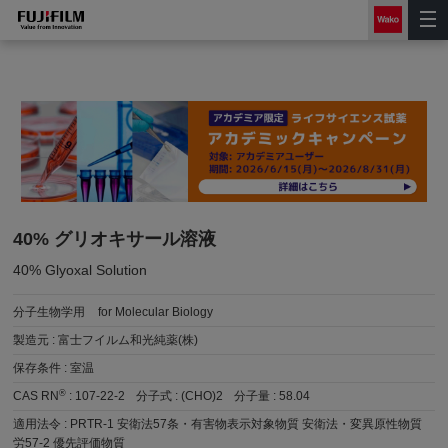
40% グリオキサール溶液
40% Glyoxal Solution
分子生物学用
for Molecular Biology
製造元 :
富士フイルム和光純薬(株)
保存条件 :
室温
®
CAS RN
:
107-22-2
分子式 :
(CHO)2
分子量 :
58.04
適用法令 :
PRTR-1 安衛法57条・有害物表示対象物質 安衛法・変異原性物質
労57-2 優先評価物質