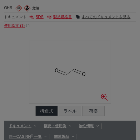
GHS :
ドキュメント :
SDS
製品規格書
すべてのドキュメントを見る
使用論文 (
1
)
構造式
ラベル
荷姿
ドキュメント
概要・使用例
物性情報
®
同一CAS RN
一覧
関連製品