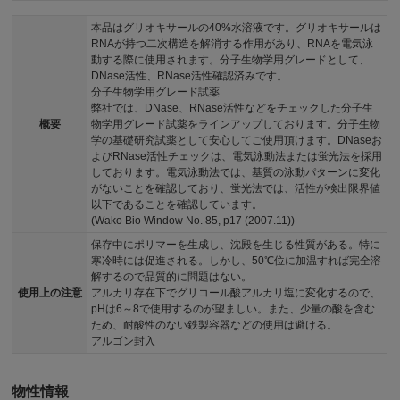
本品はグリオキサールの40%水溶液です。グリオキサールは
RNAが持つ二次構造を解消する作用があり、RNAを電気泳
動する際に使用されます。分子生物学用グレードとして、
DNase活性、RNase活性確認済みです。
分子生物学用グレード試薬
弊社では、DNase、RNase活性などをチェックした分子生
概要
物学用グレード試薬をラインアップしております。分子生物
学の基礎研究試薬として安心してご使用頂けます。DNaseお
よびRNase活性チェックは、電気泳動法または蛍光法を採用
しております。電気泳動法では、基質の泳動パターンに変化
がないことを確認しており、蛍光法では、活性が検出限界値
以下であることを確認しています。
(Wako Bio Window No. 85, p17 (2007.11))
保存中にポリマーを生成し、沈殿を生じる性質がある。特に
寒冷時には促進される。しかし、50℃位に加温すれば完全溶
解するので品質的に問題はない。
使用上の注意
アルカリ存在下でグリコール酸アルカリ塩に変化するので、
pHは6～8で使用するのが望ましい。また、少量の酸を含む
ため、耐酸性のない鉄製容器などの使用は避ける。
アルゴン封入
物性情報