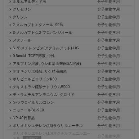
ホルムアルデヒド液
分子生物学用
グリセリン
分子生物学用
グリシン
分子生物学用
2-メルカプトエタノール, 99%
分子生物学用
3-メルカプト-1,2-プロパンジオール
分子生物学用
メタノール
分子生物学用
N,N'-メチレンビス(アクリルアミド)-HG
分子生物学用
0.5mol/L TCEP溶液, 中性
分子生物学用
アルブミン溶液, ウシ血清由来(BSA 溶液)
分子生物学用
デオキシリボ核酸, サケ精液由来
分子生物学用
ポリビニルピロリドンK30
分子生物学用
デキストラン硫酸ナトリウム5000
分子生物学用
テトラエチルアンモニウム=クロリド
分子生物学用
N-ラウロイルサルコシン
分子生物学用
ニッコールBL-9EX
分子生物学用
NP-40代替品
分子生物学用
ポリオキシエチレン(23)ラウリルエーテル
分子生物学用
ポリオキシエチレン(10)オクチルフェニルエー
分子生物学用
テル
販売終了