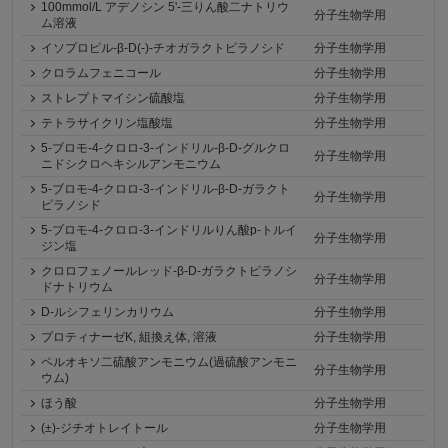
100mmol/L アデノシン 5'-三りん酸二ナトリウ
分子生物学用
ム溶液
イソプロピル-β-D(-)-チオガラクトピラノシド
分子生物学用
クロラムフェニコール
分子生物学用
ストレプトマイシン硫酸塩
分子生物学用
テトラサイクリン塩酸塩
分子生物学用
5-ブロモ-4-クロロ-3-インドリル-β-D-グルクロ
分子生物学用
ニドシクロヘキシルアンモニウム
5-ブロモ-4-クロロ-3-インドリル-β-D-ガラクト
分子生物学用
ピラノシド
5-ブロモ-4-クロロ-3-インドリルりん酸p-トルイ
分子生物学用
ジン塩
クロロフェノールレッド-β-D-ガラクトピラノシ
分子生物学用
ドナトリウム
D-ルシフェリンカリウム
分子生物学用
プロティナーゼK, 組換え体, 溶液
分子生物学用
ペルオキソ二硫酸アンモニウム(過硫酸アンモニ
分子生物学用
ウム)
ほう酸
分子生物学用
(±)-ジチオトレイトール
分子生物学用