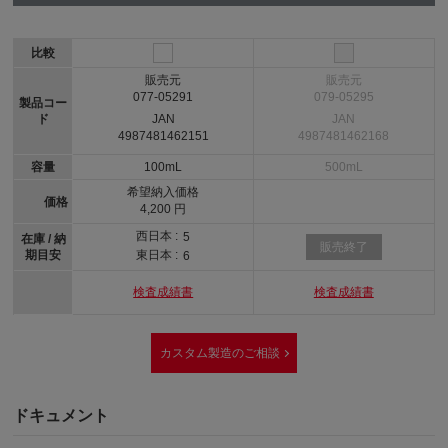
比較
販売元
販売元
077-05291
079-05295
製品コー
ド
JAN
JAN
4987481462151
4987481462168
容量
100mL
500mL
希望納入価格
価格
4,200 円
西日本 :
5
在庫 / 納
販売終了
期目安
東日本 :
6
検査成績書
検査成績書
カスタム製造のご相談
ドキュメント