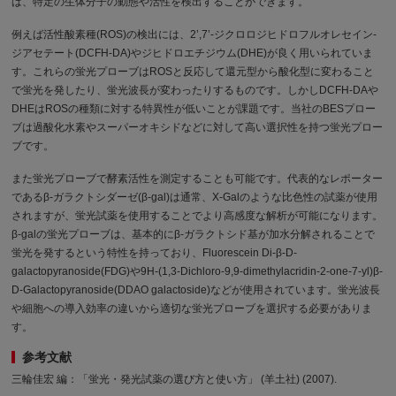
ば、特定の生体分子の動態や活性を検出することができます。
例えば活性酸素種(ROS)の検出には、2’,7’-ジクロロジヒドロフルオレセイン-
ジアセテート(DCFH-DA)やジヒドロエチジウム(DHE)が良く用いられていま
す。これらの蛍光プローブはROSと反応して還元型から酸化型に変わること
で蛍光を発したり、蛍光波長が変わったりするものです。しかしDCFH-DAや
DHEはROSの種類に対する特異性が低いことが課題です。当社のBESプロー
ブは過酸化水素やスーパーオキシドなどに対して高い選択性を持つ蛍光プロー
ブです。
また蛍光プローブで酵素活性を測定することも可能です。代表的なレポーター
であるβ-ガラクトシダーゼ(β-gal)は通常、X-Galのような比色性の試薬が使用
されますが、蛍光試薬を使用することでより高感度な解析が可能になります。
β-galの蛍光プローブは、基本的にβ-ガラクトシド基が加水分解されることで
蛍光を発するという特性を持っており、Fluorescein Di-β-D-
galactopyranoside(FDG)や9H-(1,3-Dichloro-9,9-dimethylacridin-2-one-7-yl)β-
D-Galactopyranoside(DDAO galactoside)などが使用されています。蛍光波長
や細胞への導入効率の違いから適切な蛍光プローブを選択する必要がありま
す。
参考文献
三輪佳宏 編：「蛍光・発光試薬の選び方と使い方」 (羊土社) (2007).