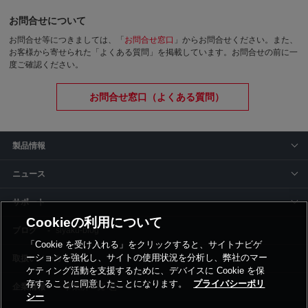
お問合せについて
お問合せ等につきましては、「
お問合せ窓口
」からお問合せください。
また、
お客様から寄せられた「よくある質問」を掲載しています。お問合せの前に一
度ご確認ください。
お問合せ窓口（よくある質問）
製品情報
ニュース
サポート
Cookieの利用について
siyaku-blog
「Cookie を受け入れる」をクリックすると、サイトナビゲ
ーションを強化し、サイトの使用状況を分析し、弊社のマー
取扱いメーカー
ケティング活動を支援するために、デバイスに Cookie を保
存することに同意したことになります。
プライバシーポリ
事業所一覧
シー