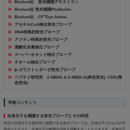
Biotium社　蛍光標識デキストラン
Biotium社 蛍光標識Phalloidin
®
Biotium社　CF
Dye Amine
アセチルCoA検出蛍光プローブ
DNA特異的蛍光プローブ
アクチン特異的蛍光プローブ
過酸化水素検出プローブ
スーパーオキシド検出プローブ
チオール検出プローブ
β-ガラクトシダーゼ蛍光プローブ
ペプチド研究所　2-NBDG & 2-NBDLG(緑色蛍光), CDG(青
色蛍光)
学術コンテンツ
生体分子を標識する蛍光プローブとその利用
特定の生体分子を選択的に標識できる蛍光プローブは、生体分子そのものの可
視化はもちろん、生体分子の動態や活性を理解することもできます。生体分子