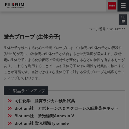
目次
ページ番号：
WC06577
蛍光プローブ (生体分子)
生体分子を検出するための蛍光プローブには、① 特定の生体分子との親和性
(結合力)が高い、② 特定の生体分子と結合すると蛍光強度が増大する、③ 特
定の生体分子による化学反応で蛍光特性が変化するなどの特性を有するものが
あり、これらを利用することで、ある生体分子やその活性を特異的に検出する
ことが可能です。当社では様々な生体分子に対する蛍光プローブを幅広くライ
ンアップしております。
製品ラインアップ
同仁化学　脂質ラジカル検出試薬
Biotium社　アポトーシス＆ネクローシス細胞染色キット
Biotium社　蛍光標識Annexin V
Biotium社 蛍光標識Tyramide