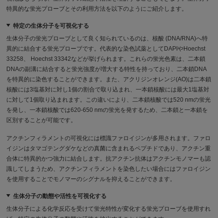
特異的な蛍光プローブとその利用方法を以下のようにご紹介します。
特定の生体分子を可視化する
生体分子の蛍光プローブとして良く知られているのは、核酸 (DNA/RNA)へ特
異的に結合する蛍光プローブです。代表的な染色試薬としてDAPIやHoechst
33258、 Hoechst 33342などが挙げられます。これらの蛍光色素は、二本鎖
DNAの副溝に結合すると蛍光強度が増大する特性を持っており、二本鎖DNA
を特異的に染色することができます。また、アクリジンオレンジ(AO)は二本鎖
核酸には3塩基対に対し1個の割合で取り込まれ、一本鎖核酸には最大1塩基対
に対して1個取り込まれます。この違いにより、二本鎖核酸では520 nmの蛍光
を発し、一本鎖核酸では620-650 nmの蛍光を発するため、二本鎖と一本鎖を
区別することが可能です。
アクチンフィラメントの可視化には標識ファロイジンが多用されます。ファロ
イジンはタマゴテングダケなどの真菌に含まれるペプチドであり、アクチン重
合体に特異的かつ強力に結合します。抗アクチン抗体はアクチンモノマーも認
識してしまうため、アクチンフィラメントを染色したい場合にはファロイジン
を使用することでモノマーのシグナルを抑えることができます。
生体分子の動態や活性を可視化する
生体分子による化学反応を受けて蛍光特性が変化する蛍光プローブを使用すれ