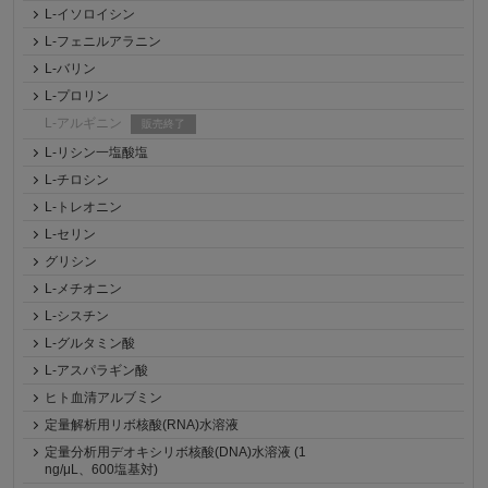
L-イソロイシン
L-フェニルアラニン
L-バリン
L-プロリン
L-アルギニン
販売終了
L-リシン一塩酸塩
L-チロシン
L-トレオニン
L-セリン
グリシン
L-メチオニン
L-シスチン
L-グルタミン酸
L-アスパラギン酸
ヒト血清アルブミン
定量解析用リボ核酸(RNA)水溶液
定量分析用デオキシリボ核酸(DNA)水溶液 (1
ng/μL、600塩基対)