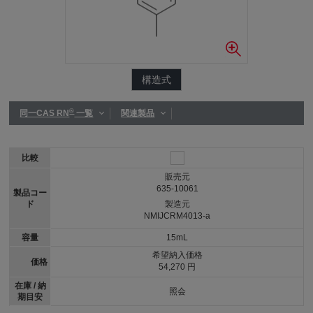
構造式
®
同一CAS RN
一覧
関連製品
比較
販売元
635-10061
製品コー
ド
製造元
NMIJCRM4013-a
容量
15mL
希望納入価格
価格
54,270 円
在庫 / 納
照会
期目安