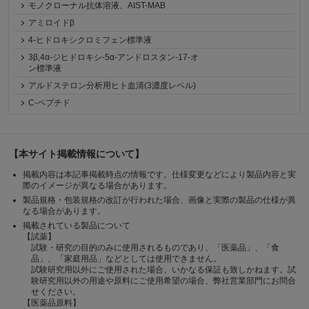
モノクローナル抗体溶液、AIST-MAB
アミロイドβ
4-ヒドロキシクロミフェン標準液
3β,4α-ジヒドロキシ-5α-アンドロスタン-17-オ
ン標準液
アルドステロン分析用ヒト血清(3濃度レベル)
C-ペプチド
【本サイト掲載情報について】
掲載内容は本記事掲載時点の情報です。仕様変更などにより製品内容と実
際のイメージが異なる場合があります。
製品規格・包装規格の改訂が行われた場合、画像と実際の製品の仕様が異
なる場合があります。
掲載されている製品について
【試薬】
試験・研究の目的のみに使用されるものであり、「医薬品」、「食
品」、「家庭用品」などとしては使用できません。
試験研究用以外にご使用された場合、いかなる保証も致しかねます。試
験研究用以外の用途や原料にご使用希望の場合、弊社営業部門にお問合
せください。
【医薬品原料】