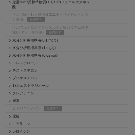
定量NMR用標準物質(1H,31P)フェニルホスホン
酸
ベンゾ[a]ピレン標準液(2,2,4-トリメチルペンタ
ン溶液)
販売終了
ペルフルオロオクタンスルホン酸カリウム標準
液(メタノール溶液)
販売終了
水分分析用標準液(0.1 mg/g)
水分分析用標準液 (1 mg/g)
水分分析用標準液 (0.02㎎/g)
コレステロール
テストステロン
プロゲステロン
17β-エストラジオール
クレアチニン
尿素
ヒドロコルチゾン
販売終了
尿酸
L-アラニン
L-ロイシン