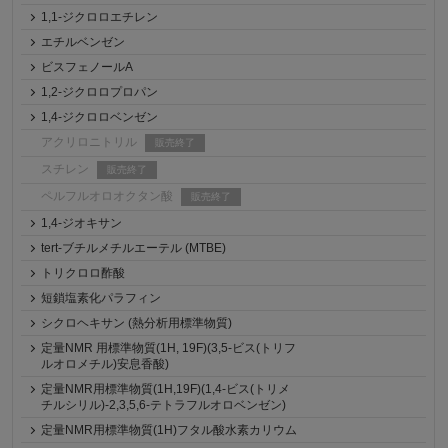
1,1-ジクロロエチレン
エチルベンゼン
ビスフェノールA
1,2-ジクロロプロパン
1,4-ジクロロベンゼン
アクリロニトリル
販売終了
スチレン
販売終了
ペルフルオロオクタン酸
販売終了
1,4-ジオキサン
tert-ブチルメチルエーテル (MTBE)
トリクロロ酢酸
短鎖塩素化パラフィン
シクロヘキサン (熱分析用標準物質)
定量NMR 用標準物質(1H, 19F)(3,5-ビス(トリフ
ルオロメチル)安息香酸)
定量NMR用標準物質(1H,19F)(1,4-ビス(トリメ
チルシリル)-2,3,5,6-テトラフルオロベンゼン)
定量NMR用標準物質(1H)フタル酸水素カリウム