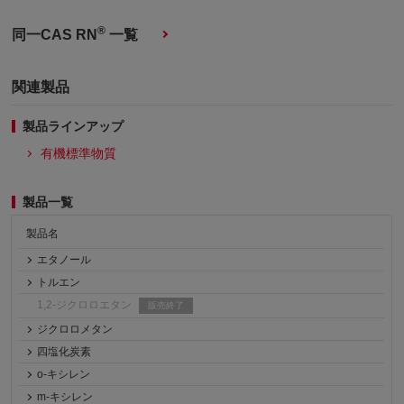
®
同一CAS RN
一覧
関連製品
製品ラインアップ
有機標準物質
製品一覧
製品名
エタノール
トルエン
1,2-ジクロロエタン
販売終了
ジクロロメタン
四塩化炭素
o-キシレン
m-キシレン