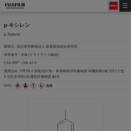
p-キシレン
p-Xylene
製造元 :
国立研究開発法人 産業技術総合研究所
保存条件 :
冷凍 (ドライアイス輸送)
®
CAS RN
:
106-42-3
適用法令 :
PRTR-1 安衛法57条・有害物表示対象物質 有機則第2種 労57-2 危
4-2(非水溶性)-III 優先評価物質 劇-III
GHS :