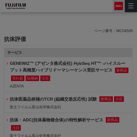
ページ番号：
WC04595
抗体評価
サービス
GENEWIZ™ (アゼンタ株式会社) HybSeq HT™ -ハイスルー
プット高精度ハイブリドーマシーケンス受託サービス
新商品
売れ筋
短期納
注目
AZENTA
抗体医薬品候補のTCR (組織交差反応性) 試験
新商品
注目
富士フイルム富山化学株式会社
抗体・ADC(抗体薬物複合体)の特性解析サービス
新商品
注目
富士フイルム富山化学株式会社