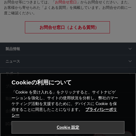
お問合せ等につきましては、「
お問合せ窓口
」からお問合せください。
また、
お客様から寄せられた「よくある質問」を掲載しています。お問合せの前に一
度ご確認ください。
お問合せ窓口（よくある質問）
製品情報
ニュース
サポート
Cookieの利用について
siyaku-blog
「Cookie を受け入れる」をクリックすると、サイトナビゲ
ーションを強化し、サイトの使用状況を分析し、弊社のマー
取扱いメーカー
ケティング活動を支援するために、デバイスに Cookie を保
存することに同意したことになります。
プライバシーポリ
事業所一覧
シー
Cookie 設定