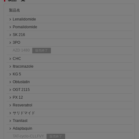
製品名
Lenalidomide
Pomalidomide
SK 216
3PO
AZD 1480
販売終了
CHC
Itraconazole
KG 5
Obtustatin
OGT 2115
PX 12
Resveratrol
サリドマイド
Tranilast
Adaptaquin
TAT-cyclo-CLLFVY
販売終了