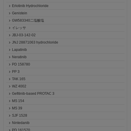
Erlotinib Hydrochloride
Genistein
GW583340二塩酸塩
イレッサ
JBJ-03-142-02
JNJ 28871063 hydrochloride
Lapatinib
Neratinib
PD 158780
PP 3
TAK 165
WZ 4002
Gefitinib-based PROTAC 3
MS 154
MS 39
SJF 1528
Nintedanib
PD 161570