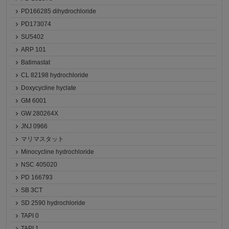
PD166285 dihydrochloride
PD173074
SU5402
ARP 101
Batimastat
CL 82198 hydrochloride
Doxycycline hyclate
GM 6001
GW 280264X
JNJ 0966
マリマスタット
Minocycline hydrochloride
NSC 405020
PD 166793
SB 3CT
SD 2590 hydrochloride
TAPI 0
TAPI 1