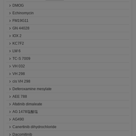
DMOG
Echinomycin
FM19G11
GN 44028
IOX 2
KC7F2
LW 6
TC-S 7009
VH 032
VH 298
cis VH 298
Deferoxamine mesylate
AEE 788
Afatinib dimaleate
AG 1478塩酸塩
AG490
Canertinib dihydrochloride
Dacomitinib