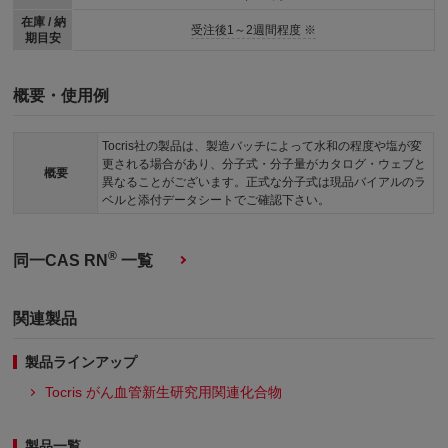
在庫 / 納
受注後1～2週間程度 ※
期目安
概要・使用例
Tocris社の製品は、製造バッチによって水和の程度や塩が変
更される場合があり、分子式・分子量がカタログ・ウェブと
概要
異なることがございます。正式な分子式は現品バイアルのラ
ベルと添付データシートでご確認下さい。
®
同一CAS RN
一覧
関連製品
製品ラインアップ
Tocris がん血管新生研究用関連化合物
製品一覧