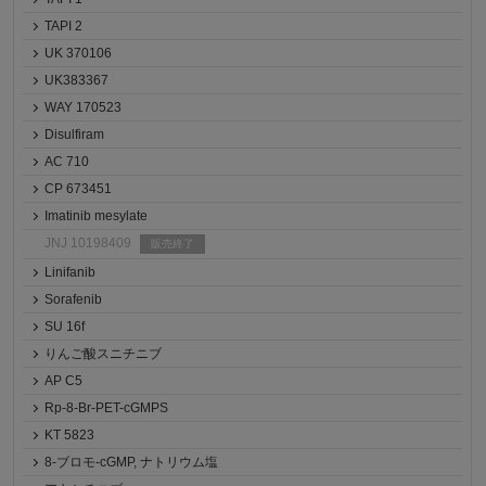
TAPI 2
UK 370106
UK383367
WAY 170523
Disulfiram
AC 710
CP 673451
Imatinib mesylate
JNJ 10198409
販売終了
Linifanib
Sorafenib
SU 16f
りんご酸スニチニブ
AP C5
Rp-8-Br-PET-cGMPS
KT 5823
8-ブロモ-cGMP, ナトリウム塩