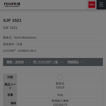
SJF 1521
SJF 1521
製造元 :
Tocris Bioscience
保存条件 :
冷凍
®
CAS RN
:
2230821-40-4
®
概要・使用例
同一CAS RN
一覧
関連製品
比較
製造元
製品コー
7261/5
ド
容量
5mg
希望納入価格
価格
130,000 円