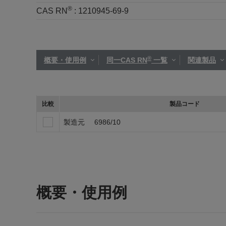
®
CAS RN
:
1210945-69-9
®
概要・使用例
同一CAS RN
一覧
関連製品
比較
製品コード
製造元
6986/10
概要・使用例