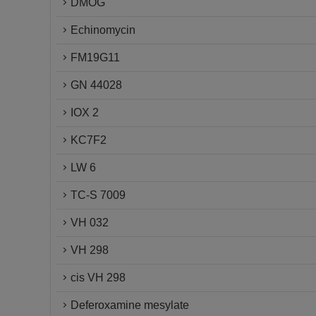
DMOG
Echinomycin
FM19G11
GN 44028
IOX 2
KC7F2
LW 6
TC-S 7009
VH 032
VH 298
cis VH 298
Deferoxamine mesylate