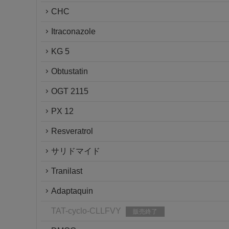
CHC
Itraconazole
KG 5
Obtustatin
OGT 2115
PX 12
Resveratrol
サリドマイド
Tranilast
Adaptaquin
TAT-cyclo-CLLFVY
販売終了