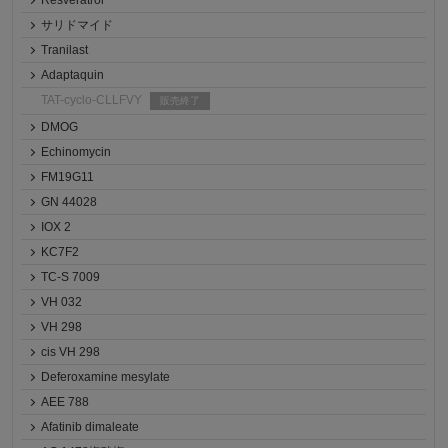
Resveratrol
サリドマイド
Tranilast
Adaptaquin
TAT-cyclo-CLLFVY
販売終了
DMOG
Echinomycin
FM19G11
GN 44028
IOX 2
KC7F2
TC-S 7009
VH 032
VH 298
cis VH 298
Deferoxamine mesylate
AEE 788
Afatinib dimaleate