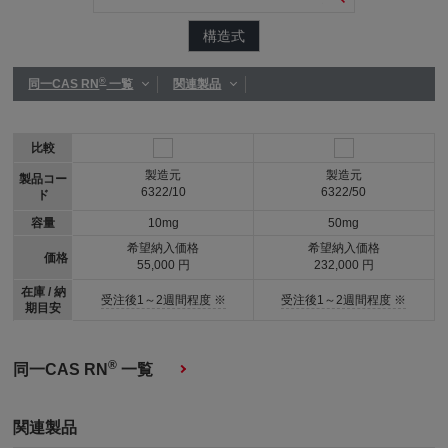
構造式
®
同一CAS RN
一覧
関連製品
比較
製造元
製造元
製品コー
6322/10
6322/50
ド
容量
10mg
50mg
希望納入価格
希望納入価格
価格
55,000 円
232,000 円
在庫 / 納
受注後1～2週間程度 ※
受注後1～2週間程度 ※
期目安
®
同一CAS RN
一覧
関連製品