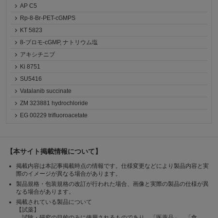
AP C5
Rp-8-Br-PET-cGMPS
KT 5823
8-ブロモ-cGMP, ナトリウム塩
アキシチニブ
Ki 8751
SU5416
Vatalanib succinate
ZM 323881 hydrochloride
EG 00229 trifluoroacetate
【本サイト掲載情報について】
掲載内容は本記事掲載時点の情報です。仕様変更などにより製品内容と実
際のイメージが異なる場合があります。
製品規格・包装規格の改訂が行われた場合、画像と実際の製品の仕様が異
なる場合があります。
掲載されている製品について
【試薬】
試験・研究の目的のみに使用されるものであり、「医薬品」、「食