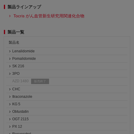
製品ラインアップ
Tocris がん血管新生研究用関連化合物
製品一覧
製品名
Lenalidomide
Pomalidomide
SK 216
3PO
AZD 1480
販売終了
CHC
Itraconazole
KG 5
Obtustatin
OGT 2115
PX 12