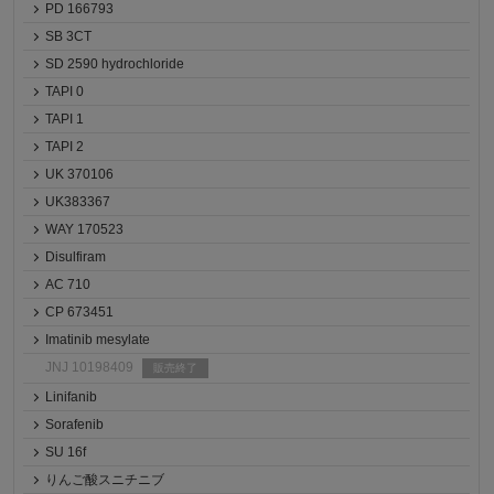
PD 166793
SB 3CT
SD 2590 hydrochloride
TAPI 0
TAPI 1
TAPI 2
UK 370106
UK383367
WAY 170523
Disulfiram
AC 710
CP 673451
Imatinib mesylate
JNJ 10198409
販売終了
Linifanib
Sorafenib
SU 16f
りんご酸スニチニブ