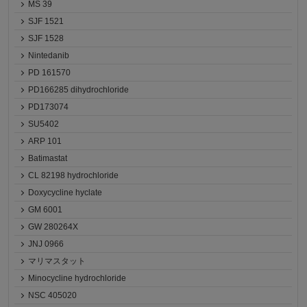
MS 39
SJF 1521
SJF 1528
Nintedanib
PD 161570
PD166285 dihydrochloride
PD173074
SU5402
ARP 101
Batimastat
CL 82198 hydrochloride
Doxycycline hyclate
GM 6001
GW 280264X
JNJ 0966
マリマスタット
Minocycline hydrochloride
NSC 405020