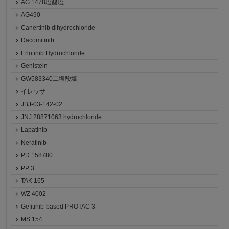
AG 1478塩酸塩
AG490
Canertinib dihydrochloride
Dacomitinib
Erlotinib Hydrochloride
Genistein
GW583340二塩酸塩
イレッサ
JBJ-03-142-02
JNJ 28871063 hydrochloride
Lapatinib
Neratinib
PD 158780
PP 3
TAK 165
WZ 4002
Gefitinib-based PROTAC 3
MS 154