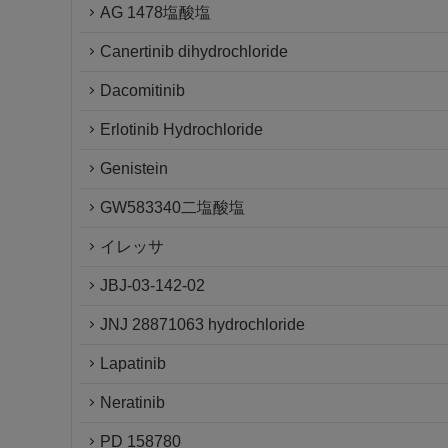
AG 1478塩酸塩
Canertinib dihydrochloride
Dacomitinib
Erlotinib Hydrochloride
Genistein
GW583340二塩酸塩
イレッサ
JBJ-03-142-02
JNJ 28871063 hydrochloride
Lapatinib
Neratinib
PD 158780