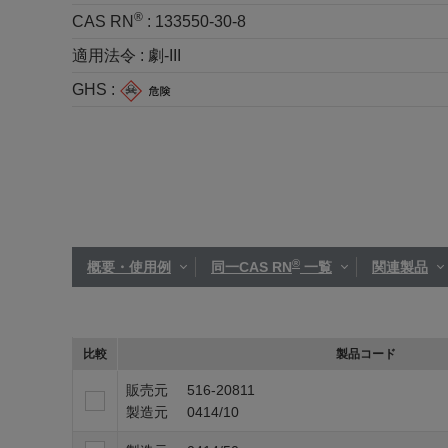
®
CAS RN
:
133550-30-8
適用法令 :
劇-III
GHS :
®
概要・使用例
同一CAS RN
一覧
関連製品
比較
製品コード
販売元
516-20811
製造元
0414/10