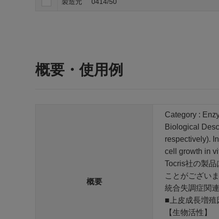
製造元
0414/50
概要・使用例
Category : Enz
Biological Desc
respectively).
cell growth in v
Tocris社
ことがござい
概要
統合失調症関
■上皮成長増殖
【生物活性】