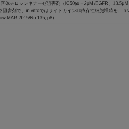
体チロシンキナーゼ阻害剤（IC50値＝2μM /EGFR、13.5μM /Er
K経路阻害剤で、in vitroではサイトカイン非依存性細胞増殖を、i
ow MAR.2015/No.135, p8)