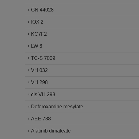
GN 44028
IOX 2
KC7F2
LW 6
TC-S 7009
VH 032
VH 298
cis VH 298
Deferoxamine mesylate
AEE 788
Afatinib dimaleate