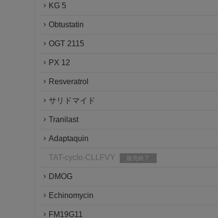
KG 5
Obtustatin
OGT 2115
PX 12
Resveratrol
サリドマイド
Tranilast
Adaptaquin
TAT-cyclo-CLLFVY
販売終了
DMOG
Echinomycin
FM19G11