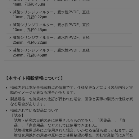
4mm、孔径0.45μm
滅菌シリンジフィルター、親水性PVDF、直径
13mm、孔径0.22μm
滅菌シリンジフィルター、親水性PVDF、直径
13mm、孔径0.45μm
滅菌シリンジフィルター、親水性PVDF、直径
25mm、孔径0.22μm
滅菌シリンジフィルター、親水性PVDF、直径
25mm、孔径0.45μm
【本サイト掲載情報について】
掲載内容は本記事掲載時点の情報です。仕様変更などにより製品内容と実
際のイメージが異なる場合があります。
製品規格・包装規格の改訂が行われた場合、画像と実際の製品の仕様が異
なる場合があります。
掲載されている製品について
【試薬】
試験・研究の目的のみに使用されるものであり、「医薬品」、「食
品」、「家庭用品」などとしては使用できません。
試験研究用以外にご使用された場合、いかなる保証も致しかねます。試
験研究用以外の用途や原料にご使用希望の場合、弊社営業部門にお問合