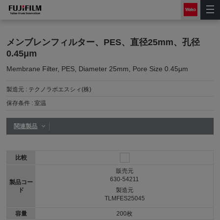
メンブレンフィルター、PES、直径25mm、孔径
0.45μm
Membrane Filter, PES, Diameter 25mm, Pore Size 0.45μm
製造元 :
テクノラボエスシィ(株)
保存条件 :
室温
関連製品
比較
販売元
630-54211
製品コー
ド
製造元
TLMFES25045
容量
200枚