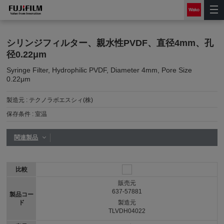
シリンジフィルター、親水性PVDF、直径4mm、孔
径0.22μm
Syringe Filter, Hydrophilic PVDF, Diameter 4mm, Pore Size
0.22μm
製造元 :
テクノラボエスシィ(株)
保存条件 :
室温
関連製品
比較
販売元
637-57881
製品コー
ド
製造元
TLVDH04022