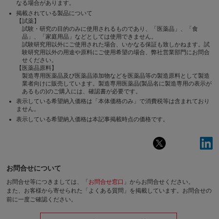
なる場合があります。
掲載されている製品について
【試薬】
試験・研究の目的のみに使用されるものであり、「医薬品」、「食
品」、「家庭用品」などとしては使用できません。
試験研究用以外にご使用された場合、いかなる保証も致しかねます。試
験研究用以外の用途や原料にご使用希望の場合、弊社営業部門にお問合
せください。
【医薬品原料】
製造専用医薬品及び医薬品添加物などを医薬品等の製造原料として製造
業者向けに販売しています。製造専用医薬品(製品名に製造専用の表示が
あるもの)のご購入には、確認書が必要です。
表示している希望納入価格は「本体価格のみ」で消費税等は含まれており
ません。
表示している希望納入価格は本記事掲載時点の価格です。
お問合せについて
お問合せ等につきましては、「
お問合せ窓口
」からお問合せください。
また、お客様から寄せられた「よくある質問」を掲載しています。お問合せの
前に一度ご確認ください。