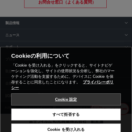
お問合せ窓口（よくある質問）
製品情報
ニュース
サポート
Cookieの利用について
siyaku-blog
「Cookie を受け入れる」をクリックすると、サイトナビゲ
ーションを強化し、サイトの使用状況を分析し、弊社のマー
取扱いメーカー
ケティング活動を支援するために、デバイスに Cookie を保
存することに同意したことになります。
プライバシーポリ
事業所一覧
シー
Cookie 設定
利用規約
プライバシーポリシー
コーポレートサイト
Cookie設定
すべて拒否する
Cookie を受け入れる
©富士フイルム和光純薬株式会社