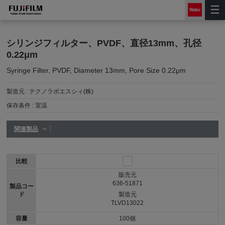
シリンジフィルター、PVDF、直径13mm、孔径
0.22μm
Syringe Filter, PVDF, Diameter 13mm, Pore Size 0.22μm
製造元 :
テクノラボエスシィ(株)
保存条件 :
室温
関連製品
比較
販売元
636-51871
製品コー
ド
製造元
TLVD13022
容量
100個