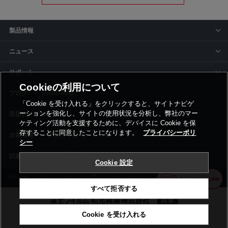
製品情報
ニュース
サポート
Cookieの利用について
siyaku-blog
「Cookie を受け入れる」をクリックすると、サイトナビゲ
ーションを強化し、サイトの使用状況を分析し、弊社のマー
取扱いメーカー
ケティング活動を支援するために、デバイスに Cookie を保
存することに同意したことになります。
プライバシーポリ
事業所一覧
シー
Cookie 設定
利用規約
プライバシーポリシー
コーポレートサイト
Cookie設定
すべて拒否する
Cookie を受け入れる
©富士フイルム和光純薬株式会社