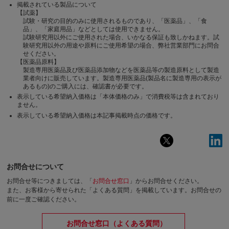
掲載されている製品について
【試薬】
試験・研究の目的のみに使用されるものであり、「医薬品」、「食
品」、「家庭用品」などとしては使用できません。
試験研究用以外にご使用された場合、いかなる保証も致しかねます。試
験研究用以外の用途や原料にご使用希望の場合、弊社営業部門にお問合
せください。
【医薬品原料】
製造専用医薬品及び医薬品添加物などを医薬品等の製造原料として製造
業者向けに販売しています。製造専用医薬品(製品名に製造専用の表示が
あるもの)のご購入には、確認書が必要です。
表示している希望納入価格は「本体価格のみ」で消費税等は含まれており
ません。
表示している希望納入価格は本記事掲載時点の価格です。
お問合せについて
お問合せ等につきましては、「
お問合せ窓口
」からお問合せください。
また、お客様から寄せられた「よくある質問」を掲載しています。お問合せの
前に一度ご確認ください。
お問合せ窓口（よくある質問）