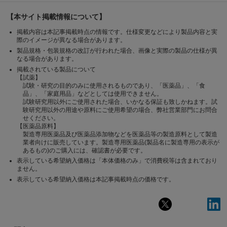
【本サイト掲載情報について】
掲載内容は本記事掲載時点の情報です。仕様変更などにより製品内容と実
際のイメージが異なる場合があります。
製品規格・包装規格の改訂が行われた場合、画像と実際の製品の仕様が異
なる場合があります。
掲載されている製品について
【試薬】
試験・研究の目的のみに使用されるものであり、「医薬品」、「食
品」、「家庭用品」などとしては使用できません。
試験研究用以外にご使用された場合、いかなる保証も致しかねます。試
験研究用以外の用途や原料にご使用希望の場合、弊社営業部門にお問合
せください。
【医薬品原料】
製造専用医薬品及び医薬品添加物などを医薬品等の製造原料として製造
業者向けに販売しています。製造専用医薬品(製品名に製造専用の表示が
あるもの)のご購入には、確認書が必要です。
表示している希望納入価格は「本体価格のみ」で消費税等は含まれており
ません。
表示している希望納入価格は本記事掲載時点の価格です。