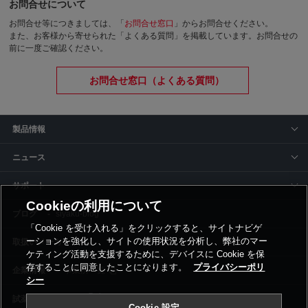
お問合せについて
お問合せ等につきましては、「
お問合せ窓口
」からお問合せください。
また、お客様から寄せられた「よくある質問」を掲載しています。お問合せの
前に一度ご確認ください。
お問合せ窓口（よくある質問）
製品情報
ニュース
サポート
Cookieの利用について
siyaku-blog
「Cookie を受け入れる」をクリックすると、サイトナビゲ
ーションを強化し、サイトの使用状況を分析し、弊社のマー
取扱いメーカー
ケティング活動を支援するために、デバイスに Cookie を保
存することに同意したことになります。
プライバシーポリ
事業所一覧
シー
Cookie 設定