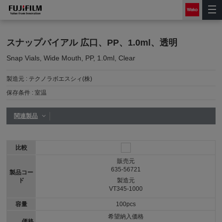
スナップバイアル 広口、PP、1.0ml、透明
Snap Vials, Wide Mouth, PP, 1.0ml, Clear
製造元 :
テクノラボエスシィ(株)
保存条件 :
室温
関連製品
比較
販売元
635-56721
製品コー
ド
製造元
VT345-1000
容量
100pcs
希望納入価格
価格