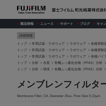
製品情報
ニュース
サポート
ブログ
キャ
詳細情報
トップ
常用試薬・ラボウェア
ラボウェア
各種実験
トップ
常用試薬・ラボウェア
ラボウェア
各種実験
トップ
常用試薬・ラボウェア
ラボウェア
各種バイ
トップ
分析
水質
有機ふっ素化合物（PFAS）分析
トップ
分析
環境
有機ふっ素化合物（PFAS）分析
メンブレンフィルター、
Membrane Filter, CA, Diameter 25㎜, Pore Size 0.22μm