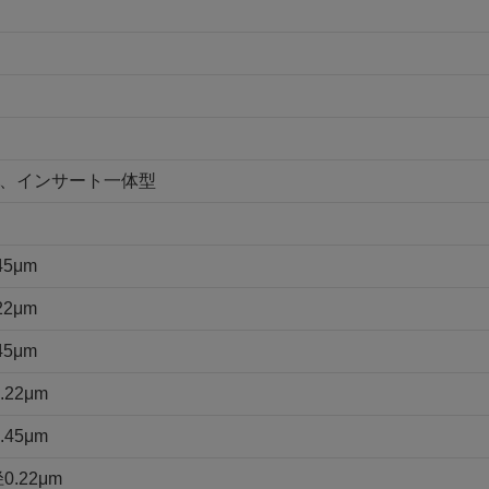
付、インサート一体型
5μm
2μm
5μm
22μm
45μm
.22μm