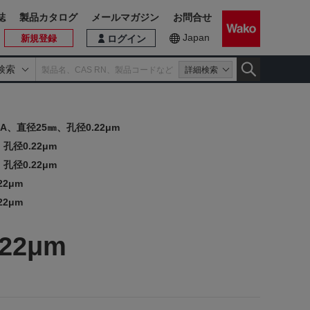
誌
製品カタログ
メールマガジン
お問合せ
Japan
新規登録
ログイン
検索
詳細検索
、直径25㎜、孔径0.22μm
径0.22μm
径0.22μm
2μm
2μm
2μm