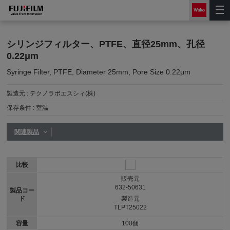
シリンジフィルター、PTFE、直径25mm、孔径
0.22μm
Syringe Filter, PTFE, Diameter 25mm, Pore Size 0.22μm
製造元 :
テクノラボエスシィ(株)
保存条件 :
室温
関連製品
比較
販売元
632-50631
製品コー
ド
製造元
TLPT25022
容量
100個