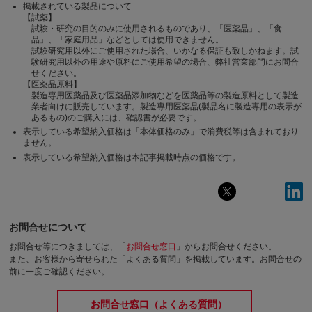
掲載されている製品について
【試薬】
試験・研究の目的のみに使用されるものであり、「医薬品」、「食
品」、「家庭用品」などとしては使用できません。
試験研究用以外にご使用された場合、いかなる保証も致しかねます。試
験研究用以外の用途や原料にご使用希望の場合、弊社営業部門にお問合
せください。
【医薬品原料】
製造専用医薬品及び医薬品添加物などを医薬品等の製造原料として製造
業者向けに販売しています。製造専用医薬品(製品名に製造専用の表示が
あるもの)のご購入には、確認書が必要です。
表示している希望納入価格は「本体価格のみ」で消費税等は含まれており
ません。
表示している希望納入価格は本記事掲載時点の価格です。
お問合せについて
お問合せ等につきましては、「
お問合せ窓口
」からお問合せください。
また、お客様から寄せられた「よくある質問」を掲載しています。お問合せの
前に一度ご確認ください。
お問合せ窓口（よくある質問）