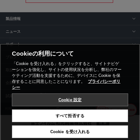
製品情報
ニュース
サポート
Cookieの利用について
siyaku-blog
「Cookie を受け入れる」をクリックすると、サイトナビゲ
ーションを強化し、サイトの使用状況を分析し、弊社のマー
取扱いメーカー
ケティング活動を支援するために、デバイスに Cookie を保
存することに同意したことになります。
プライバシーポリ
事業所一覧
シー
Cookie 設定
利用規約
プライバシーポリシー
コーポレートサイト
Cookie設定
すべて拒否する
Cookie を受け入れる
©富士フイルム和光純薬株式会社