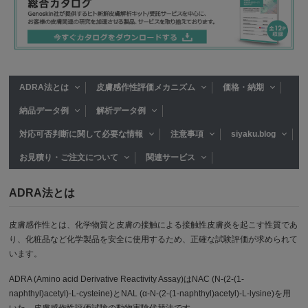
ADRA法とは
皮膚感作性評価メカニズム
価格・納期
納品データ例
解析データ例
対応可否判断に関して必要な情報
注意事項
siyaku.blog
お見積り・ご注文について
関連サービス
ADRA法とは
皮膚感作性とは、化学物質と皮膚の接触による接触性皮膚炎を起こす性質であ
り、化粧品など化学製品を安全に使用するため、正確な試験評価が求められて
います。
ADRA (Amino acid Derivative Reactivity Assay)はNAC (N-(2-(1-
naphthyl)acetyl)-L-cysteine)とNAL (α-N-(2-(1-naphthyl)acetyl)-L-lysine)を用