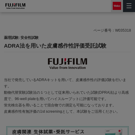
ページ番号：
W035318
薬理試験: 安全性試験
ADRA法を用いた皮膚感作性評価受託試験
当社で発売しているADRAキットを用いて、皮膚感作性の評価試験を行いま
す。
動物代替実験試験法の１つとして従来用いられていた試験(DPRA法)より高感
度で、96-well plateを用いてハイスループットに評価可能です。
蛍光検出器を用いることで混合物での測定も可能になっております。
皮膚感作性有無評価の1st screeningとして、本試験をご活用ください。