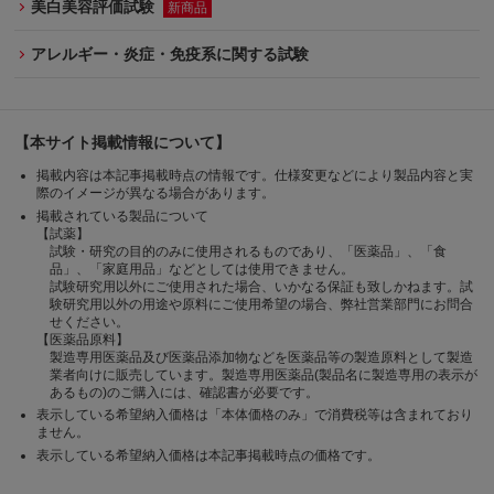
美白美容評価試験
新商品
アレルギー・炎症・免疫系に関する試験
【本サイト掲載情報について】
掲載内容は本記事掲載時点の情報です。仕様変更などにより製品内容と実
際のイメージが異なる場合があります。
掲載されている製品について
【試薬】
試験・研究の目的のみに使用されるものであり、「医薬品」、「食
品」、「家庭用品」などとしては使用できません。
試験研究用以外にご使用された場合、いかなる保証も致しかねます。試
験研究用以外の用途や原料にご使用希望の場合、弊社営業部門にお問合
せください。
【医薬品原料】
製造専用医薬品及び医薬品添加物などを医薬品等の製造原料として製造
業者向けに販売しています。製造専用医薬品(製品名に製造専用の表示が
あるもの)のご購入には、確認書が必要です。
表示している希望納入価格は「本体価格のみ」で消費税等は含まれており
ません。
表示している希望納入価格は本記事掲載時点の価格です。