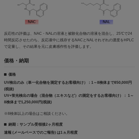
反応性の評価は、NAC・NALの溶液と被験化合物の溶液を混合し、25℃で24
時間反応させたのち、反応液中に残存するNACとNALそれぞれの濃度をHPLC
で定量し、その結果を元に皮膚感作性を評価します。
価格・納期
価格
UV検出のみ（単一化合物を測定するお客様向け）：1～8検体まで850,000円
(税抜)
UV+蛍光検出の場合（混合物（エキスなど）の測定をするお客様向け）： 1～
8検体まで1,250,000円(税抜)
※8検体以上の場合はご相談ください。
納期：サンプル受領後2ヶ月程度
速報 (メールベースでのご報告) は1ヵ月程度