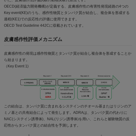
いた、皮膚感作性評価試験の動物実験代替法です。
OECD(経済協力開発機構)が定義する、皮膚感作性の有害性発現経路の4つの
Key event(KE)のうち、感作性物質とタンパク質が結合し、複合体を形成する
過程(KE1)での反応性の評価に使用できます。
OECD Test Guideline 442Cに収載されています。
皮膚感作性評価メカニズム
皮膚感作性の発現は感作性物質とタンパク質が結合し複合体を形成することか
ら始まります。
（Key Event 1)
この結合は、タンパク質に含まれるシステインのチオール基またはリジンのア
ミノ基との共有結合によって発生します。ADRAは、タンパク質の代わりに
NAC(システイン誘導体)、NAL(リジン誘導体)を用い、これらと被験物質の反
応性からタンパク質との結合性を予測します。