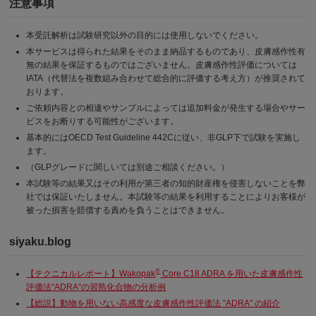
注意事項
本受託解析は試験研究以外の目的には使用しないでください。
本サービスは得られた結果をそのまま納品するものであり、皮膚感作性有
無の結果を保証するものではございません。皮膚感作性評価については
IATA（代替法を複数組み合わせて総合的に評価する考え方）が推奨されて
おります。
ご依頼内容との相違やサンプルによっては追加料金が発生する場合やサー
ビスをお断りする可能性がございます。
基本的にはOECD Test Guideline 442Cに従い、非GLP下で試験を実施し
ます。
（GLPグレードに関しいては別途ご相談ください。）
本試験等の結果又はその利用が第三者の知的財産権を侵害しないことを弊
社では保証いたしません。本試験等の結果を利用することによりお客様が
被った損害を賠償する責めを負うことはできません。
siyaku.blog
®
【テクニカルレポート】Wakopak
Core C18 ADRA を用いた皮膚感作性
評価法"ADRA"の習熟化合物の分析例
【総説】動物を用いない高感度な皮膚感作性評価法 "ADRA" の紹介