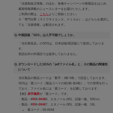
「法規制改正情報」のほか、各種キャンペーンや新製品をはじめ、
最新情報満載のニュースレターをお届けいたします。
ご利用の際は、
こちら
よりご登録ください。
※「専門分野（ライフサイエンス、ケミカル）」はどちらを選択し
ても「法規情報」は配信されます。
Q. 中国語版「SDS」は入手可能でしょうか。
「当社製造品」のSDSは、日本語版/英語版にて提供しておりま
す。
英語以外の外国語では提供しておりません。
Q. ダウンロードしたSDSの「pdfファイル名」と、その製品の関連性
について
当社製品の製品コードは「数字：3桁‐5桁」で設定しております。
SDSは「親コード（製品コードの前2桁-前4桁）」での管理を行っ
ており、ファイル名には「親コード」を記載しております。
【例】
赤字個所
が「親コード」です。
・製品：#
05
8-
0048
6、エタノール (95)、試薬一級、500ｍL
・製品：#
05
6-
0048
7、エタノール (95)、試薬一級、18L
→ 親コード：05-0048