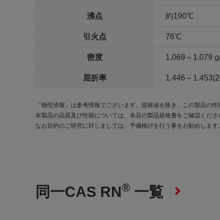
沸点
約190℃
引火点
76℃
密度
1.069～1.079 g
屈折率
1.446～1.453(
「物性情報」は参考情報でございます。規格値を除き、この製品の性
本製品の品質及び性能については、本品の製品規格書をご確認くださ
なお目的のご研究に対しましては、予備検討を行う事をお勧めします
®
同一CAS RN
一覧