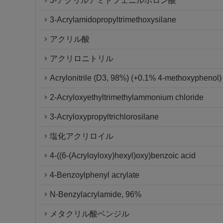
3-アクリルアミドフェニルボロン酸
3-Acrylamidopropyltrimethoxysilane
アクリル酸
アクリロニトリル
Acrylonitrile (D3, 98%) (+0.1% 4-methoxyphenol)
2-Acryloxyethyltrimethylammonium chloride
3-Acryloxypropyltrichlorosilane
塩化アクリロイル
4-((6-(Acryloyloxy)hexyl)oxy)benzoic acid
4-Benzoylphenyl acrylate
N-Benzylacrylamide, 96%
メタクリル酸ベンジル