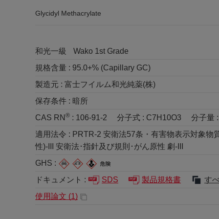
Glycidyl Methacrylate
和光一級
Wako 1st Grade
規格含量 :
95.0+% (Capillary GC)
製造元 :
富士フイルム和光純薬(株)
保存条件 :
暗所
®
CAS RN
:
106-91-2
分子式 :
C7H10O3
分子量 
適用法令 :
PRTR-2 安衛法57条・有害物表示対象物質
性)-III 安衛法･指針及び規則･がん原性 劇-III
GHS :
ドキュメント :
SDS
製品規格書
す
使用論文 (
1
)