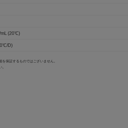
/mL (20℃)
20℃/D)
能を保証するものではございません。
い。
。