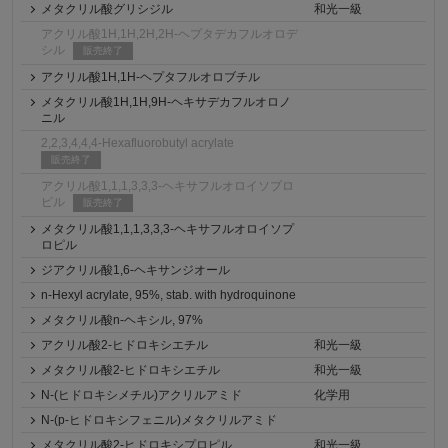
メタクリル酸グリシジル
和光一級
アクリル酸1H,1H,2H,2H-ヘプタデカフルオロデ
シル
販売終了
アクリル酸1H,1H-ヘプタフルオロブチル
メタクリル酸1H,1H,9H-ヘキサデカフルオロノ
ニル
2,2,3,4,4,4-Hexafluorobutyl acrylate
販売終了
アクリル酸1,1,1,3,3,3-ヘキサフルオロイソプロ
ピル
販売終了
メタクリル酸1,1,1,3,3,3-ヘキサフルオロイソプ
ロピル
ジアクリル酸1,6-ヘキサンジオール
n-Hexyl acrylate, 95%, stab. with hydroquinone
メタクリル酸n-ヘキシル, 97%
アクリル酸2-ヒドロキシエチル
和光一級
メタクリル酸2-ヒドロキシエチル
和光一級
N-(ヒドロキシメチル)アクリルアミド
化学用
N-(p-ヒドロキシフェニル)メタクリルアミド
メタクリル酸2-ヒドロキシプロピル
和光一級