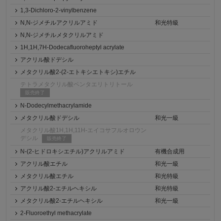
1,3-Dichloro-2-vinylbenzene
N,N-ジメチルアクリルアミド
和光特級
N,N-ジメチルメタクリルアミド
1H,1H,7H-Dodecafluoroheptyl acrylate
アクリル酸ドデシル
メタクリル酸2-(2-エトキシエトキシ)エチル
テトラメタクリル酸ペンタエリトリトール
販売終了
N-Dodecylmethacrylamide
メタクリル酸ドデシル
和光一級
メタクリル酸1H,1H,11H-エイコサフルオロウン
デシル
販売終了
N-(2-ヒドロキシエチル)アクリルアミド
有機合成用
アクリル酸エチル
和光一級
メタクリル酸エチル
和光特級
アクリル酸2-エチルヘキシル
和光特級
メタクリル酸2-エチルヘキシル
和光一級
2-Fluoroethyl methacrylate