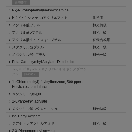
販売終了
N-(4-Bromophenyl)methacrylamide
N-(ブトキシメチル)アクリルアミド
化学用
アクリル酸ブチル
和光特級
アクリル酸t-ブチル
和光一級
アクリル酸4-ヒドロキシブチル
有機合成用
メタクリル酸ブチル
和光一級
メタクリル酸t-ブチル
和光一級
Beta-Carboxyethyl Acrylate, Distribution
1-カルボキシ-3-メタクリロイルオキシアダマン
タン
販売終了
1-(Chloromethyl)-4-vinylbenzene, 500 ppm t-
Butylcatechol inhibitor
メタクリル酸銅(II)
2-Cyanoethyl acrylate
メタクリル酸シクロヘキシル
和光特級
iso-Decyl acrylate
ジアセトンアクリルアミド
和光一級
2,3-Dibromopropyl acrylate