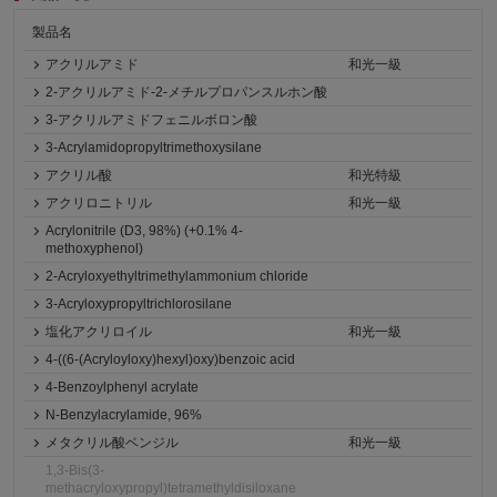
製品名
アクリルアミド
和光一級
2-アクリルアミド-2-メチルプロパンスルホン酸
3-アクリルアミドフェニルボロン酸
3-Acrylamidopropyltrimethoxysilane
アクリル酸
和光特級
アクリロニトリル
和光一級
Acrylonitrile (D3, 98%) (+0.1% 4-
methoxyphenol)
2-Acryloxyethyltrimethylammonium chloride
3-Acryloxypropyltrichlorosilane
塩化アクリロイル
和光一級
4-((6-(Acryloyloxy)hexyl)oxy)benzoic acid
4-Benzoylphenyl acrylate
N-Benzylacrylamide, 96%
メタクリル酸ベンジル
和光一級
1,3-Bis(3-
methacryloxypropyl)tetramethyldisiloxane