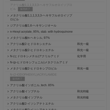
アクリル酸1,1,1,3,3,3-ヘキサフルオロイソプロ
ピル
販売終了
メタクリル酸1,1,1,3,3,3-ヘキサフルオロイソプ
ロピル
ジアクリル酸1,6-ヘキサンジオール
n-Hexyl acrylate, 95%, stab. with hydroquinone
メタクリル酸n-ヘキシル, 97%
アクリル酸2-ヒドロキシエチル
和光一級
メタクリル酸2-ヒドロキシエチル
和光一級
N-(ヒドロキシメチル)アクリルアミド
化学用
N-(p-ヒドロキシフェニル)メタクリルアミド
メタクリル酸2-ヒドロキシプロピル
和光一級
N-(2-IODOPHENYL)ACRYLAMIDE
販売終了
アクリル酸イソボニル, tech. 85%
アクリル酸イソブチル
和光特級
メタクリル酸イソブチル
和光特級
アクリル酸2-イソシアナトエチル
メタクリル酸2-イソシアナトエチル