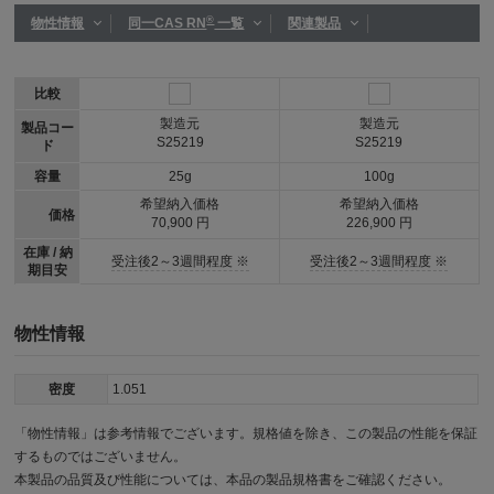
®
物性情報
同一CAS RN
一覧
関連製品
比較
製造元
製造元
製品コー
S25219
S25219
ド
容量
25g
100g
希望納入価格
希望納入価格
価格
70,900 円
226,900 円
在庫 / 納
受注後2～3週間程度 ※
受注後2～3週間程度 ※
期目安
物性情報
密度
1.051
「物性情報」は参考情報でございます。規格値を除き、この製品の性能を保証
するものではございません。
本製品の品質及び性能については、本品の製品規格書をご確認ください。