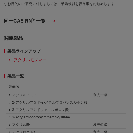
なお目的のご研究に対しましては、予備検討を行う事をお勧めします。
®
同一CAS RN
一覧
関連製品
製品ラインアップ
アクリルモノマー
製品一覧
製品名
アクリルアミド
和光一級
2-アクリルアミド-2-メチルプロパンスルホン酸
3-アクリルアミドフェニルボロン酸
3-Acrylamidopropyltrimethoxysilane
アクリル酸
和光特級
アクリロニトリル
和光一級