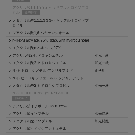
アクリル酸1,1,1,3,3,3-ヘキサフルオロイソプロ
ピル
販売終了
メタクリル酸1,1,1,3,3,3-ヘキサフルオロイソプ
ロピル
ジアクリル酸1,6-ヘキサンジオール
n-Hexyl acrylate, 95%, stab. with hydroquinone
メタクリル酸n-ヘキシル, 97%
アクリル酸2-ヒドロキシエチル
和光一級
メタクリル酸2-ヒドロキシエチル
和光一級
N-(ヒドロキシメチル)アクリルアミド
化学用
N-(p-ヒドロキシフェニル)メタクリルアミド
メタクリル酸2-ヒドロキシプロピル
和光一級
N-(2-IODOPHENYL)ACRYLAMIDE
販売終了
アクリル酸イソボニル, tech. 85%
アクリル酸イソブチル
和光特級
メタクリル酸イソブチル
和光特級
アクリル酸2-イソシアナトエチル