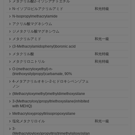
メタクリル酸2-イソシアナトエチル
N-イソプロピルアクリルアミド
和光特級
N-Isopropylmethacrylamide
アクリル酸マグネシウム
ジメタクリル酸マグネシウム
メタクリルアミド
和光一級
(3-Methacrylamidophenyl)boronic acid
メタクリル酸
和光特級
メタクリロニトリル
和光特級
O-(methacryloxyethyl)-n-
(triethoxysilylpropyl)carbamate, 90%
4-メタアクリルオキシ-2-ヒドロキシベンゾフェ
ノン
(Methacryloxymethyl)methyldimethoxysilane
3-(Methacryloxy)propyltriethoxysilane(inhibited
with MEHQ)
Methacryloxypropyltriisopropoxysilane
塩化メタクリロイル
和光一級
3-
(Methacryloyloxy)propyltris(trimethylsiloxy)silan