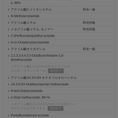
e, 98%
アクリル酸2-メトキシエチル
和光一級
N-Methylacrylamide
アクリル酸メチル
和光特級
メタクリル酸メチル, モノマー
和光特級
2-(Perfluorobutyl)ethyl acrylate
N-(n-Octadecyl)acrylamide
アクリル酸オクタデシル
和光一級
2,2,3,3,4,4,5,5-Octafluorohexane-1,6-
dimethacrylate
ジアクリル酸2,2,3,3,4,4,5,5-オクタフルオ
ロ-1,6-ヘキサンジオール
販売終了
アクリル酸1H,1H,5H-オクタフルオロペンチル
1H,1H,5H-Octafluoropentyl methacrylate
N-tert-Octylacrylamide
n-Octyl methacrylate, 99+%
メタクリル酸2,2,3,3,4,4,5,5,6,6,7,7,8,8,8-ペン
タデカフルオロオクチル
販売終了
Pentafluorobenzyl acrylate