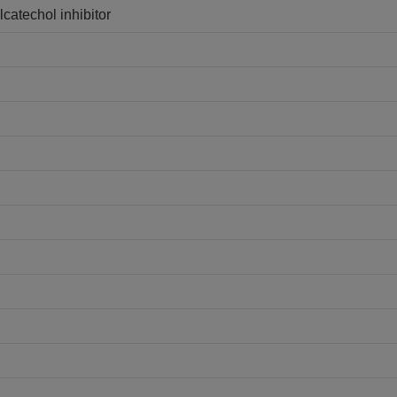
catechol inhibitor