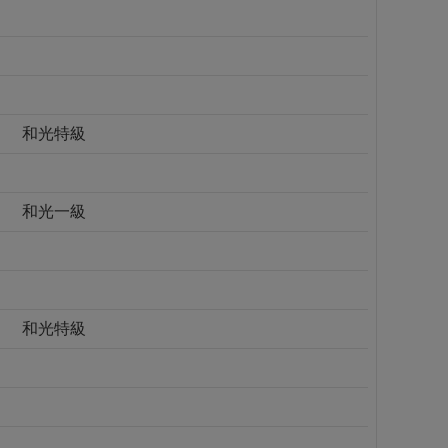
和光特級
和光一級
和光特級