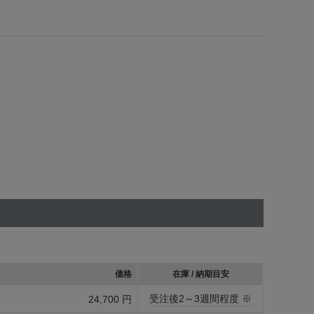
価格
在庫 / 納期目安
受注後2～3週間程度 ※
24,700 円