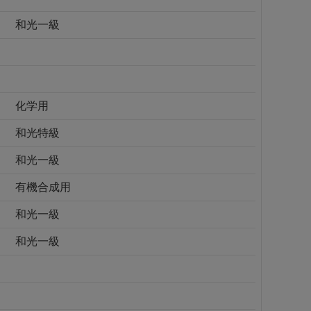
和光一級
化学用
和光特級
和光一級
有機合成用
和光一級
和光一級