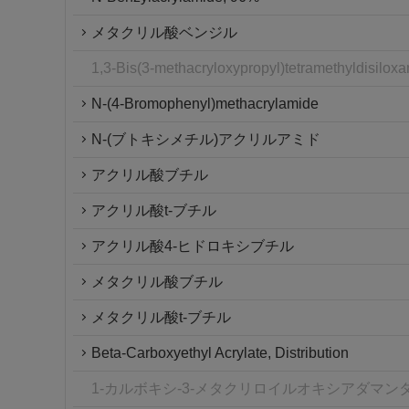
メタクリル酸ベンジル
1,3-Bis(3-methacryloxypropyl)tetramethyldisilox
N-(4-Bromophenyl)methacrylamide
N-(ブトキシメチル)アクリルアミド
アクリル酸ブチル
アクリル酸t-ブチル
アクリル酸4-ヒドロキシブチル
メタクリル酸ブチル
メタクリル酸t-ブチル
Beta-Carboxyethyl Acrylate, Distribution
1-カルボキシ-3-メタクリロイルオキシアダマン