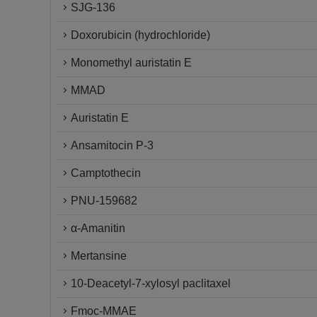
SJG-136
Doxorubicin (hydrochloride)
Monomethyl auristatin E
MMAD
Auristatin E
Ansamitocin P-3
Camptothecin
PNU-159682
α-Amanitin
Mertansine
10-Deacetyl-7-xylosyl paclitaxel
Fmoc-MMAE