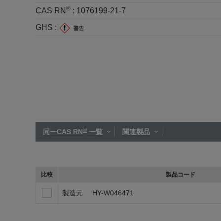
®
CAS RN
:
1076199-21-7
GHS :
®
同一CAS RN
一覧
関連製品
比較
製品コード
製造元
HY-W046471