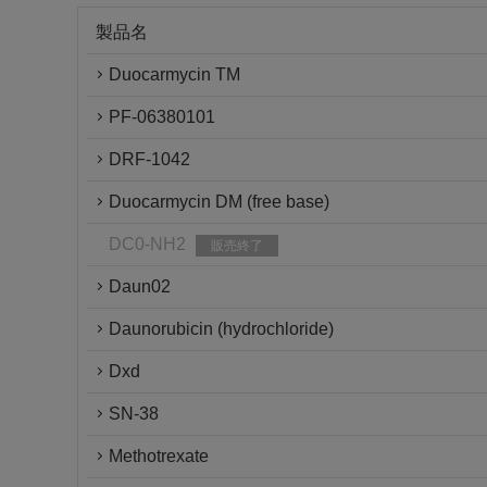
製品名
Duocarmycin TM
PF-06380101
DRF-1042
Duocarmycin DM (free base)
DC0-NH2
販売終了
Daun02
Daunorubicin (hydrochloride)
Dxd
SN-38
Methotrexate