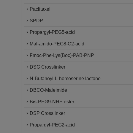
Paclitaxel
SPDP
Propargyl-PEG5-acid
Mal-amido-PEG8-C2-acid
Fmoc-Phe-Lys(Boc)-PAB-PNP
DSG Crosslinker
N-Butanoyl-L-homoserine lactone
DBCO-Maleimide
Bis-PEG9-NHS ester
DSP Crosslinker
Propargyl-PEG2-acid