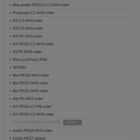
Mal-amido-PEG10-C2-NHS ester
Propargyl-C1-NHS ester
N3-C3-NHS ester
N3-C5-NHS ester
N3-Ph-NHS ester
N3-PEG2-C2-NHS ester
DOTA-NHS-ester
Phe-Lys(Fmoc)-PAB
SPDMV
Mal-PEG6-NHS ester
Bis-PEG2-NHS ester
Bis-PEG1-NHS ester
Ald-Ph-NHS ester
N3-PEG4-C2-Pfp ester
N3-PEG4-C2-NHS ester
Fmoc-NH-PEG4-CH2COOH
販売終了
Azido-PEG8-NHS ester
Azido-PEG7-amine