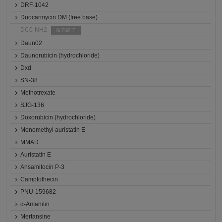
DRF-1042
Duocarmycin DM (free base)
DC0-NH2
販売終了
Daun02
Daunorubicin (hydrochloride)
Dxd
SN-38
Methotrexate
SJG-136
Doxorubicin (hydrochloride)
Monomethyl auristatin E
MMAD
Auristatin E
Ansamitocin P-3
Camptothecin
PNU-159682
α-Amanitin
Mertansine