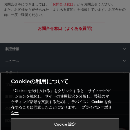
お問合せ等につきましては、「
お問合せ窓口
」からお問合せください。
また、お客様から寄せられた「よくある質問」を掲載しています。お問合せの
前に一度ご確認ください。
お問合せ窓口（よくある質問）
製品情報
ニュース
サポート
Cookieの利用について
siyaku-blog
「Cookie を受け入れる」をクリックすると、サイトナビゲ
ーションを強化し、サイトの使用状況を分析し、弊社のマー
取扱いメーカー
ケティング活動を支援するために、デバイスに Cookie を保
存することに同意したことになります。
プライバシーポリ
事業所一覧
シー
Cookie 設定