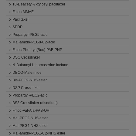
10-Deacetyl-7-xylosyl paclitaxel
Fmoc-MMAE
Paclitaxel
SPDP
Propargyl-PEG5-acid
Mal-amido-PEG8-C2-acid
Fmoc-Phe-Lys(Boc)-PAB-PNP
DSG Crosslinker
N-Butanoyl-L-homoserine lactone
DBCO-Maleimide
Bis-PEG9-NHS ester
DSP Crosslinker
Propargyl-PEG2-acid
BS3 Crosslinker (disodium)
Fmoc-Val-Ala-PAB-OH
Mal-PEG2-NHS ester
Mal-PEG4-NHS ester
Mal-amido-PEG1-C2-NHS ester