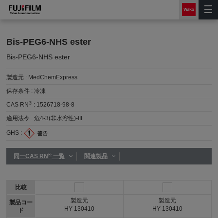
Bis-PEG6-NHS ester
Bis-PEG6-NHS ester
製造元 :
MedChemExpress
保存条件 :
冷凍
®
CAS RN
:
1526718-98-8
適用法令 :
危4-3(非水溶性)-III
GHS :
®
同一CAS RN
一覧
関連製品
比較
製造元
製造元
製品コー
HY-130410
HY-130410
ド