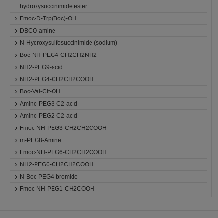
hydroxysuccinimide ester
Fmoc-D-Trp(Boc)-OH
DBCO-amine
N-Hydroxysulfosuccinimide (sodium)
Boc-NH-PEG4-CH2CH2NH2
NH2-PEG9-acid
NH2-PEG4-CH2CH2COOH
Boc-Val-Cit-OH
Amino-PEG3-C2-acid
Amino-PEG2-C2-acid
Fmoc-NH-PEG3-CH2CH2COOH
m-PEG8-Amine
Fmoc-NH-PEG6-CH2CH2COOH
NH2-PEG6-CH2CH2COOH
N-Boc-PEG4-bromide
Fmoc-NH-PEG1-CH2COOH