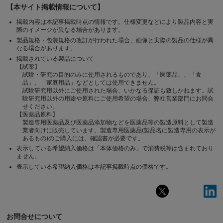
【本サイト掲載情報について】
掲載内容は本記事掲載時点の情報です。仕様変更などにより製品内容と実
際のイメージが異なる場合があります。
製品規格・包装規格の改訂が行われた場合、画像と実際の製品の仕様が異
なる場合があります。
掲載されている製品について
【試薬】
試験・研究の目的のみに使用されるものであり、「医薬品」、「食
品」、「家庭用品」などとしては使用できません。
試験研究用以外にご使用された場合、いかなる保証も致しかねます。試
験研究用以外の用途や原料にご使用希望の場合、弊社営業部門にお問合
せください。
【医薬品原料】
製造専用医薬品及び医薬品添加物などを医薬品等の製造原料として製造
業者向けに販売しています。製造専用医薬品(製品名に製造専用の表示が
あるもの)のご購入には、確認書が必要です。
表示している希望納入価格は「本体価格のみ」で消費税等は含まれており
ません。
表示している希望納入価格は本記事掲載時点の価格です。
お問合せについて