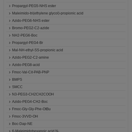
Propargyl-PEG5-NHS ester
Maleimido-tri(ethylene glycol)-propionic acid
Azido-PEG6-NHS ester
Bromo-PEG2-C2-azide
NH2-PEG6-Boc
Propargyl-PEG4-Br
Mal-NH-ethyl-SS-propionic acid
Azido-PEG2-C2-amine
Azido-PEG8-acid
Fmoc-Val-Cit-PAB-PNP
BMPS
SMCC
N3-PEG3-CH2CH2COOH
Azido-PEG4-CH2-Boc
Fmoc-Gly-Gly-Phe-OtBu
Fmoc-3VVD-OH
Boc-Dap-NE
6-Maleimidohexanoic acid N-