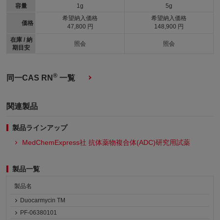
容量
1g
5g
希望納入価格
希望納入価格
価格
47,800 円
148,900 円
在庫 / 納
照会
照会
期目安
®
同一CAS RN
一覧
関連製品
製品ラインアップ
MedChemExpress社 抗体薬物複合体(ADC)研究用試薬
製品一覧
製品名
Duocarmycin TM
PF-06380101