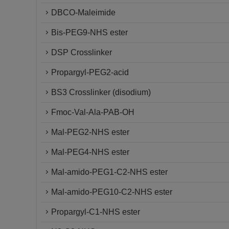
DBCO-Maleimide
Bis-PEG9-NHS ester
DSP Crosslinker
Propargyl-PEG2-acid
BS3 Crosslinker (disodium)
Fmoc-Val-Ala-PAB-OH
Mal-PEG2-NHS ester
Mal-PEG4-NHS ester
Mal-amido-PEG1-C2-NHS ester
Mal-amido-PEG10-C2-NHS ester
Propargyl-C1-NHS ester