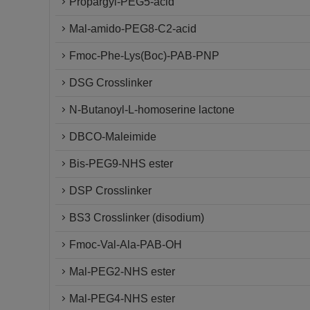
Propargyl-PEG5-acid
Mal-amido-PEG8-C2-acid
Fmoc-Phe-Lys(Boc)-PAB-PNP
DSG Crosslinker
N-Butanoyl-L-homoserine lactone
DBCO-Maleimide
Bis-PEG9-NHS ester
DSP Crosslinker
BS3 Crosslinker (disodium)
Fmoc-Val-Ala-PAB-OH
Mal-PEG2-NHS ester
Mal-PEG4-NHS ester