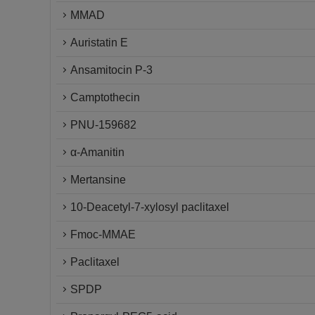
MMAD
Auristatin E
Ansamitocin P-3
Camptothecin
PNU-159682
α-Amanitin
Mertansine
10-Deacetyl-7-xylosyl paclitaxel
Fmoc-MMAE
Paclitaxel
SPDP