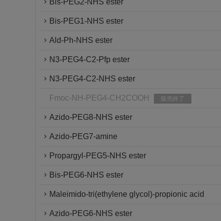
Bis-PEG2-NHS ester
Bis-PEG1-NHS ester
Ald-Ph-NHS ester
N3-PEG4-C2-Pfp ester
N3-PEG4-C2-NHS ester
Fmoc-NH-PEG4-CH2COOH
販売終了
Azido-PEG8-NHS ester
Azido-PEG7-amine
Propargyl-PEG5-NHS ester
Bis-PEG6-NHS ester
Maleimido-tri(ethylene glycol)-propionic acid
Azido-PEG6-NHS ester