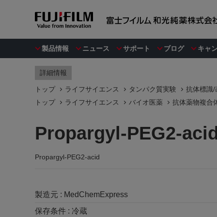
製品情報
ニュース
サポート
ブログ
キャ
詳細情報
トップ
ライフサイエンス
タンパク質実験
抗体標識
トップ
ライフサイエンス
バイオ医薬
抗体薬物複合体 
Propargyl-PEG2-aci
Propargyl-PEG2-acid
製造元 :
MedChemExpress
保存条件 :
冷蔵