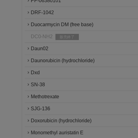
PF-06380101
DRF-1042
Duocarmycin DM (free base)
DC0-NH2
販売終了
Daun02
Daunorubicin (hydrochloride)
Dxd
SN-38
Methotrexate
SJG-136
Doxorubicin (hydrochloride)
Monomethyl auristatin E