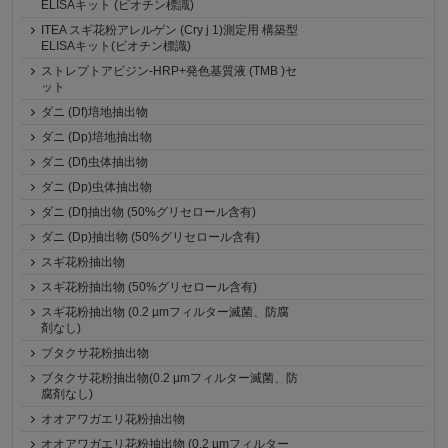
ELISAキット (ビオチン標識)
ITEA スギ花粉アレルゲン (Cry j 1)測定用 構築型
ELISAキット(ビオチン標識)
ストレプトアビジン-HRP+発色基質液 (TMB )セ
ット
ダニ (Df)培地抽出物
ダニ (Dp)培地抽出物
ダニ (Df)虫体抽出物
ダニ (Dp)虫体抽出物
ダニ (Df)抽出物 (50%グリセロール含有)
ダニ (Dp)抽出物 (50%グリセロール含有)
スギ花粉抽出物
スギ花粉抽出物 (50%グリセロール含有)
スギ花粉抽出物 (0.2 µmフィルター滅菌、防腐
剤なし)
ブタクサ花粉抽出物
ブタクサ花粉抽出物(0.2 µmフィルター滅菌、防
腐剤なし)
オオアワガエリ花粉抽出物
オオアワガエリ花粉抽出物 (0.2 µmフィルター