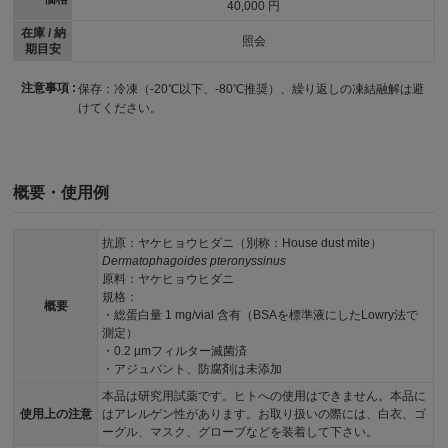
40,000 円
在庫 / 納
照会
期目安
注意事項 :
保存：冷凍（-20℃以下、-80℃推奨）、繰り返しの凍結融解は避
けてください。
概要・使用例
抗原：ヤケヒョウヒダニ（別称：House dust mite）
Dermatophagoides pteronyssinus
原料：ヤケヒョウヒダニ
規格：
概要
・総蛋白量 1 mg/vial 含有（BSAを標準液にしたLowry法で
測定）
・0.2 µmフィルター滅菌済
・アジュバント、防腐剤は未添加
本品は研究用試薬です。ヒトへの使用はできません。本品に
使用上の注意
はアレルゲン性があります。お取り扱いの際には、白衣、ゴ
ーグル、マスク、グローブなどを装着して下さい。