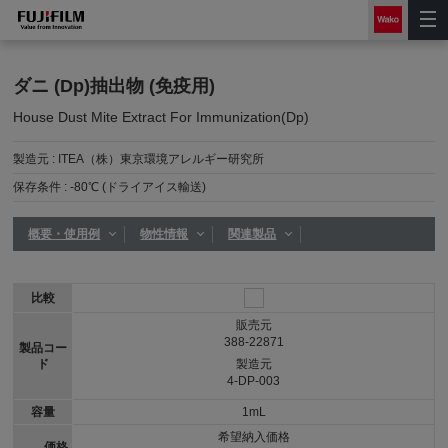
ダニ (Dp)抽出物 (免疫用)
House Dust Mite Extract For Immunization(Dp)
製造元 :
ITEA（株）東京環境アレルギー研究所
保存条件 :
-80℃ (ドライアイス輸送)
概要・使用例
物性情報
関連製品
比較
販売元
388-22871
製品コー
ド
製造元
4-DP-003
容量
1mL
希望納入価格
価格