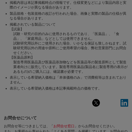
掲載内容は本記事掲載時点の情報です。仕様変更などにより製品内容と実
際のイメージが異なる場合があります。
製品規格・包装規格の改訂が行われた場合、画像と実際の製品の仕様が異
なる場合があります。
掲載されている製品について
【試薬】
試験・研究の目的のみに使用されるものであり、「医薬品」、「食
品」、「家庭用品」などとしては使用できません。
試験研究用以外にご使用された場合、いかなる保証も致しかねます。試
験研究用以外の用途や原料にご使用希望の場合、弊社営業部門にお問合
せください。
【医薬品原料】
製造専用医薬品及び医薬品添加物などを医薬品等の製造原料として製造
業者向けに販売しています。製造専用医薬品(製品名に製造専用の表示が
あるもの)のご購入には、確認書が必要です。
表示している希望納入価格は「本体価格のみ」で消費税等は含まれており
ません。
表示している希望納入価格は本記事掲載時点の価格です。
お問合せについて
お問合せ等につきましては、「
お問合せ窓口
」からお問合せください。
また、お客様から寄せられた「よくある質問」を掲載しています。お問合せの