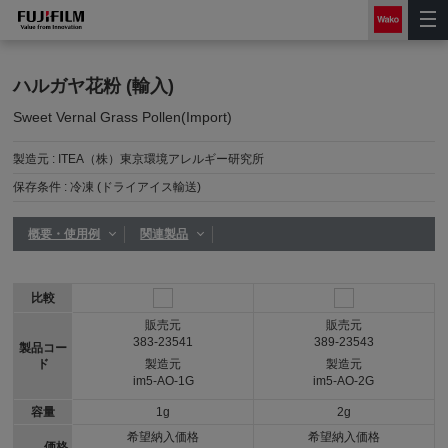
ハルガヤ花粉 (輸入)
Sweet Vernal Grass Pollen(Import)
製造元 :
ITEA（株）東京環境アレルギー研究所
保存条件 :
冷凍 (ドライアイス輸送)
概要・使用例
関連製品
比較
販売元
販売元
383-23541
389-23543
製品コー
ド
製造元
製造元
im5-AO-1G
im5-AO-2G
容量
1g
2g
希望納入価格
希望納入価格
価格