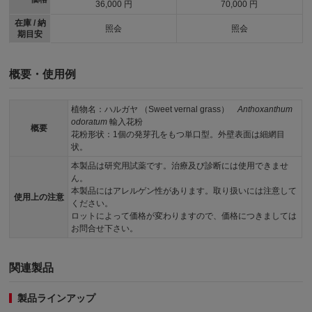
36,000 円
70,000 円
在庫 / 納
照会
照会
期目安
概要・使用例
植物名：ハルガヤ （Sweet vernal grass）
Anthoxanthum
odoratum
輸入花粉
概要
花粉形状：1個の発芽孔をもつ単口型。外壁表面は細網目
状。
本製品は研究用試薬です。治療及び診断には使用できませ
ん。
本製品にはアレルゲン性があります。取り扱いには注意して
使用上の注意
ください。
ロットによって価格が変わりますので、価格につきましては
お問合せ下さい。
関連製品
製品ラインアップ