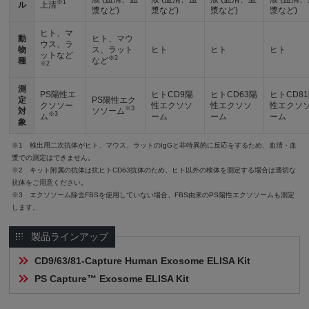
※1
ル
上清
漿など)
漿など)
漿など)
漿など)
ヒト、マ
動
ヒト、マウ
ウス、ラ
物
ス、ラット
ヒト
ヒト
ヒト
ットなど
※2
種
など
※2
測
PS陽性エ
ヒトCD9陽
ヒトCD63陽
ヒトCD8
定
PS陽性エク
クソソー
性エクソソ
性エクソソ
性エクソ
※3
対
ソソーム
※3
ム
ーム
ーム
ーム
象
※1 検出用二次抗体がヒト、マウス、ラットのIgGと非特異的に反応をするため、血清・血
漿での測定はできません。
※2 キット附属の抗体は抗ヒトCD63抗体のため、ヒト以外の検体を測定する場合は適切な
抗体をご用意ください。
※3 エクソソーム除去FBSを使用していない場合、FBS由来のPS陽性エクソソームも測定
します。
製品ラインアップ
CD9/63/81-Capture Human Exosome ELISA Kit
PS Capture™ Exosome ELISA Kit