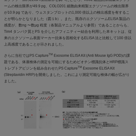
ームの検出限界が49.9 pg、COLO201 細胞由来精製エクソソームの検出限界
が10.9 pg であり、ウェスタンブロットの1,000 倍以上の検出感度を有するこ
とが明らかとなりました（図１b）。また、既存のエクソソームELISA 製品の
感度が、数ng 〜数μg 程度（各製品マニュアルより参照）であることからも、
Tim4 タンパク質とPS を介したアフィニティー結合を利用した本キットは、従
来のエクソソーム表面マーカー抗体を固相化するELISA 法と比較して100 倍以
上高感度であることが示されました。
TM
さらに当社ではPS Capture
Exosome ELISA Kit (Anti Mouse IgG POD)の課
題である、体液検体の測定を可能にするためビオチン標識抗体とHRP標識ス
TM
トレプトアビジンを組み合わせたPS Capture
Exosome ELISA Kit
(Streptavidin HRP)を開発しました。これにより測定可能な検体の幅が広がり
ました。