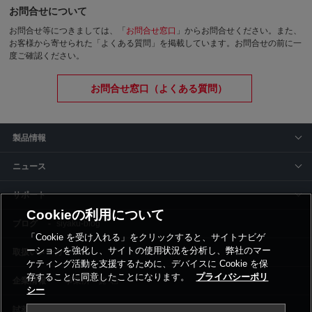
お問合せについて
お問合せ等につきましては、「
お問合せ窓口
」からお問合せください。
また、
お客様から寄せられた「よくある質問」を掲載しています。お問合せの前に一
度ご確認ください。
お問合せ窓口（よくある質問）
製品情報
ニュース
サポート
Cookieの利用について
siyaku-blog
「Cookie を受け入れる」をクリックすると、サイトナビゲ
ーションを強化し、サイトの使用状況を分析し、弊社のマー
取扱いメーカー
ケティング活動を支援するために、デバイスに Cookie を保
存することに同意したことになります。
プライバシーポリ
事業所一覧
シー