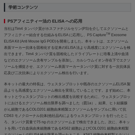
学術コンテンツ
PSアフィニティー法の ELISA への応用
当社はTim4 タンパク質がホスファチジルセリン(PS)を介してエクソソームと
TM
アフィニティー結合する仕組みをELISA に応用し、PS Capture
Exosome
ELISA Kit (Anti Mouse IgG POD)を開発しました。本キットは、エクソソーム
表面マーカー抗体を固相化する従来のELISA 法より高感度にエクソソームを検
出できます。Tim4 タンパク質を固相化したドライプレートに培養上清や血清
などのエクソソーム含有サンプルを添加し、カルシウムイオン存在下でエクソ
ソームを捕捉させ、エクソソーム表面マーカータンパク質に対する一次抗体反
応及び二次抗体によりエクソソーム検出を行います。
本キットの最大の特長は、ウェスタンブロットや既存のエクソソームELISA 製
品よりも高感度なエクソソーム検出を実現していることです。まず始めに、本
キットとウェスタンブロットの検出感度を比較するために、ウェスタンブロッ
トにおけるエクソソーム検出限界を調べました（図1a）。結果、ヒト結腸腺
がん細胞であるCOLO201 細胞由来精製エクソソームをサンプルに用いて抗
CD63 モノクローナル抗体(他社品A)によるウェスタンブロットを行ったとこ
ろ、タンパク質量で75 ng のエクソソームまで検出できました。次に、本キッ
トを用いて白血病由来細胞株であるK562 細胞およびCOLO201 細胞由来精製
エクソソームのELISA 検出限界を調べたところ、K562 細胞由来精製エクソソ