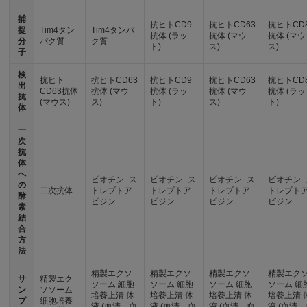
捕
抗ヒトCD9
抗ヒトCD63
抗ヒトCD
捉
Tim4タン
Tim4タンパ
抗体 (ラッ
抗体 (マウ
抗体 (マウ
分
パク質
ク質
ト)
ス)
ス)
子
検
抗ヒト
抗ヒトCD63
抗ヒトCD9
抗ヒトCD63
抗ヒトCD
出
CD63抗体
抗体 (マウ
抗体 (ラッ
抗体 (マウ
抗体 (ラッ
抗
(マウス)
ス)
ト)
ス)
ト)
体
一
次
抗
体
へ
ビオチン -ス
ビオチン -ス
ビオチン -ス
ビオチン 
の
二次抗体
トレプトア
トレプトア
トレプトア
トレプト
酵
ビジン
ビジン
ビジン
ビジン
素
結
合
方
法
精製エクソ
精製エクソ
精製エクソ
精製エク
サ
精製エク
ソーム 細胞
ソーム 細胞
ソーム 細胞
ソーム 細
ン
ソソーム
培養上清 体
培養上清 体
培養上清 体
培養上清 
プ
細胞培養
液 (血清、血
液 (血清、血
液 (血清、血
液 (血清