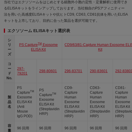
当社ではエクソソームをはじめとする細胞外小胞の定性・定量解析に使用でき
るELISAキットをラインアップしております。当社独自のPSアフィニティー
法を用いた高感度ELISAキットや抗ヒトCD9, CD63, CD81抗体を用いたELISA
キットを上市しており、目的に合った製品を選択可能です。
エクソソーム ELISAキット選択表
シ
TM
リ
PS Capture
Exosome
CD9/63/81-Capture Human Exosome ELI
ー
ELISA Kit
Kit
ズ
コ
ー
297-
298-80601
296-83701
290-83601
292-8380
ド
79201
No.
PS
CD9-
CD63-
CD81-
PS
TM
Capture
Capture
Capture
Capture
TM
Capture
製
Exosome
Human
Human
Human
Exosome
品
ELISA Kit
Exosome
Exosome
Exosome
ELISA Kit
名
(Anti
ELISA Kit
ELISA Kit
ELISA Kit
(Streptavidin
Mouse
(Streptavidin
(Streptavidin
(Streptavi
HRP)
IgG POD)
HRP)
HRP)
HRP)
容
96 回用
96 回用
96 回用
96 回用
96 回用
量